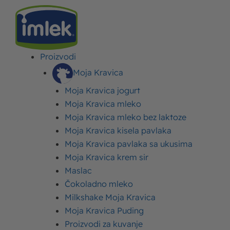
Proizvodi
IMLEK
>
RECEPTI
>
POSLASTICE (DEZERTI)
>
STRANA 9
Moja Kravica
Moja Kravica jogurt
Poslastice (dezerti)
Moja Kravica mleko
Moja Kravica mleko bez laktoze
Deserti i poslastice kojima ni najveći slatkoljupci, pa ni vrsni
Moja Kravica kisela pavlaka
poslastičari, neće odoleti! Uživajte u pripremi deserata i
Moja Kravica pavlaka sa ukusima
njihovim neponovljivim slatkim ukusima. Od čokoladnih do
Moja Kravica krem sir
voćnih slatkiša – ovde obuhvatamo sve! U svakom receptu
Maslac
vodimo vas korak po korak do sjajnih rezultata. Uživajte u
Čokoladno mleko
pripremi i već naredni desert servirajte sa stilom!
Milkshake Moja Kravica
Moja Kravica Puding
Proizvodi za kuvanje