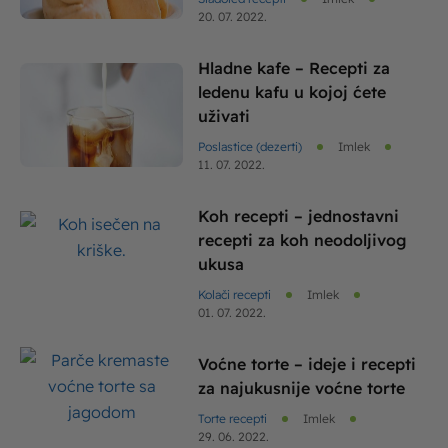
20. 07. 2022.
Hladne kafe – Recepti za
ledenu kafu u kojoj ćete
uživati
Poslastice (dezerti)
Imlek
11. 07. 2022.
Koh recepti – jednostavni
recepti za koh neodoljivog
ukusa
Kolači recepti
Imlek
01. 07. 2022.
Voćne torte – ideje i recepti
za najukusnije voćne torte
Torte recepti
Imlek
29. 06. 2022.