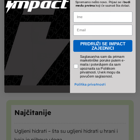
Spremamo nešto novo. Prijavi se i
budi
među prvima
koji će saznati šta dolazi.
Name
Email
PRIDRUŽI SE IMPACT
ZAJEDNICI
pravno obavezno polje
Saglasan/na sam da primam
marketinške poruke putem e-
maila i potvrđujem da sam
upoznat/a sa Politikom
privatnosti. Uvek mogu da
povučem saglasnost.
Politika privatnosti
Najčitanije
Ugljeni hidrati – šta su ugljeni hidrati u hrani i
koja je njihova uloga