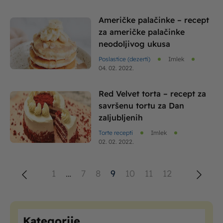
Američke palačinke – recept
za američke palačinke
neodoljivog ukusa
Poslastice (dezerti)
Imlek
04. 02. 2022.
Red Velvet torta – recept za
savršenu tortu za Dan
zaljubljenih
Torte recepti
Imlek
02. 02. 2022.
1
…
7
8
9
10
11
12
Kategorije