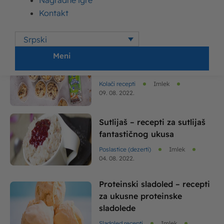
Nagradne igre
Mafini recepti – kako se
Kontakt
prave slatki i slani mafini?
Kolači recepti
Imlek
Srpski
17. 08. 2022.
Meni
Slatki mafini sa bananom
Kolači recepti
Imlek
09. 08. 2022.
Sutlijaš – recepti za sutlijaš
fantastičnog ukusa
Poslastice (dezerti)
Imlek
04. 08. 2022.
Proteinski sladoled – recepti
za ukusne proteinske
sladolede
Sladoled recepti
Imlek