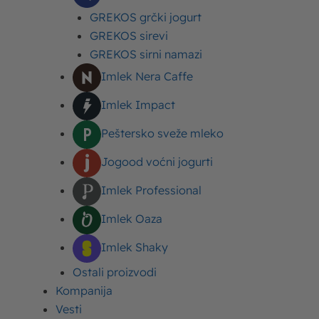
GREKOS grčki jogurt
POSLASTICE (DEZERTI)
Imlek
GREKOS sirevi
Griz recept - kako se pravi ukusni griz u
GREKOS sirni namazi
mleku?
Imlek Nera Caffe
Imlek Impact
Peštersko sveže mleko
Jogood voćni jogurti
Imlek Professional
POSLASTICE (DEZERTI)
Imlek
Kako umutiti šlag - Kako se pravi šlag za
Imlek Oaza
svaku poslasticu
Imlek Shaky
Ostali proizvodi
Kompanija
Vesti