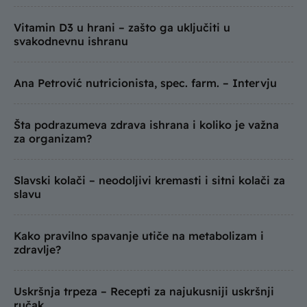
Vitamin D3 u hrani – zašto ga uključiti u
svakodnevnu ishranu
Ana Petrović nutricionista, spec. farm. – Intervju
Šta podrazumeva zdrava ishrana i koliko je važna
za organizam?
Slavski kolači – neodoljivi kremasti i sitni kolači za
slavu
Kako pravilno spavanje utiče na metabolizam i
zdravlje?
Uskršnja trpeza – Recepti za najukusniji uskršnji
ručak