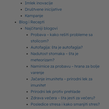
Imlek inovacije
Društvene inicijative
Kampanje
POSLASTICE (DEZERTI)
Imlek
Blog i Recepti
Krem sir za kolače i torte - koji je najbolji
sir za kolače?
Najčitaniji blogovi
Probava – kako rešiti probleme sa
stolicom?
Autofagija: šta je autofagija?
Nadutost stomaka – šta je
meteorizam?
Namirnice za probavu – hrana za bolje
varenje
KOLAČI RECEPTI
Imlek
Jačanje imuniteta – prirodni lek za
Kremasti kolači - recepti za najbolje
kremaste kolače
imunitet
Prirodni lek protiv prehlade
Zdrava večera – šta jesti za večeru?
Posledice stresa i kako smanjiti stres?