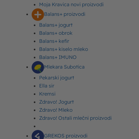
Istaknuti tekstovi
Moja Kravica novi proizvodi
Balans+ proizvodi
Balans+ jogurt
Balans+ obrok
Balans+ kefir
Balans+ kiselo mleko
Balans+ IMUNO
Mlekara Subotica
ČOKOLADNE TORTE RECEPTI
Imlek
Pekarski jogurt
Baron torta recept sa malinama i
Ella sir
višnjama
Kremsi
Zdravo! Jogurt
Zdravo! Mleko
Zdravo! Ostali mlečni proizvodi
GREKOS proizvodi