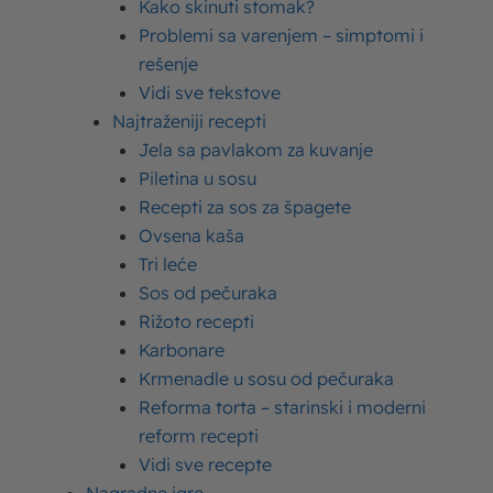
Kako skinuti stomak?
Problemi sa varenjem – simptomi i
rešenje
Vidi sve tekstove
POSLASTICE (DEZERTI)
Imlek
Najtraženiji recepti
Filovi za torte - kako se pravi savršen fil
Jela sa pavlakom za kuvanje
za torte
Piletina u sosu
Recepti za sos za špagete
Ovsena kaša
Tri leće
Sos od pečuraka
Poslednji tekstovi
Rižoto recepti
Karbonare
Stranica
Stranica
Stranica
Stranica
Stranica
Stranica
Stranica
Krmenadle u sosu od pečuraka
Čokoladni puding
Reforma torta – starinski i moderni
Poslastice (dezerti)
Imlek
reform recepti
19. 08. 2022.
Vidi sve recepte