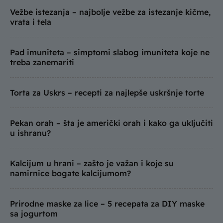
Vežbe istezanja – najbolje vežbe za istezanje kičme,
vrata i tela
Pad imuniteta – simptomi slabog imuniteta koje ne
treba zanemariti
Torta za Uskrs – recepti za najlepše uskršnje torte
Pekan orah – šta je američki orah i kako ga uključiti
u ishranu?
Kalcijum u hrani – zašto je važan i koje su
namirnice bogate kalcijumom?
Prirodne maske za lice – 5 recepata za DIY maske
sa jogurtom