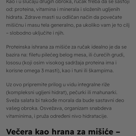
Kao i u slučaju drugih obroka, ručak treba da se sastoji
od: proteina, vitamina i minerala i složenih ugljenih
hidrata. Zdrave masti su odličan način da povećate
mišićnu i masu tela generalno, pa ukoliko vam je to cilj
– slobodno uključite i njih.
Proteinska ishrana za mišiće za ručak idealno je da se
bazira na: filetu pilećeg belog mesa, ili ćurećih grudi,
lososu (koji osim visokog sadržaja proteina ima i
korisne omega 3 masti), kao i tuni ili škampima.
Uz ovo pripremite prilog u vidu integralne riže
(kompleksni ugljeni hidrat), pečurki ili mahunarki.
Sveža salata bi takođe morala da bude sastavni deo
vašeg obroka. Osvežava, organizam snabdeva
vitaminima, i pruža određeni nivo hidratacije.
Večera kao hrana za mišiće –