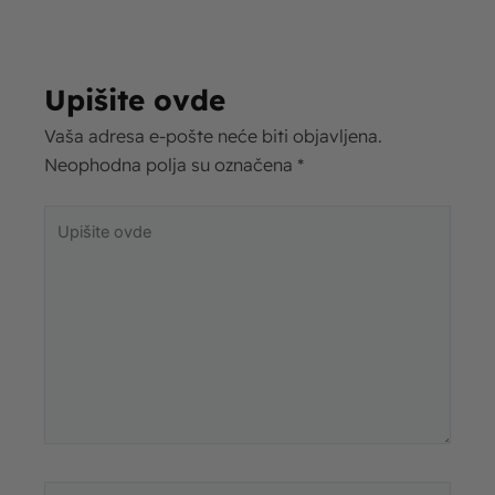
Upišite ovde
Vaša adresa e-pošte neće biti objavljena.
Neophodna polja su označena
*
Upišite
ovde
Name*