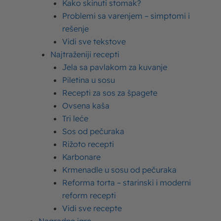
osnovni principi
Kako skinuti stomak?
bodibildinga
Problemi sa varenjem – simptomi i
rešenje
Vidi sve tekstove
Najtraženiji recepti
Jela sa pavlakom za kuvanje
Piletina u sosu
Recepti za sos za špagete
Ovsena kaša
Tri leće
Sos od pečuraka
Zašto govorimo o bodibildingu?
Jer nam pruža idealan
Rižoto recepti
eksplanatorni okvir da pojasnimo kako i na kojim
Karbonare
principima funkcioniše izgradnja mišića, odnosno koja
Krmenadle u sosu od pečuraka
ishrana je u saglasju sa njihovim ojačavanjem.
Reforma torta – starinski i moderni
reform recepti
Bodibilding
u bukvalnom prevodu znači “izgradnja
Vidi sve recepte
tela”, ali zapravo se svodi na izgradnju – mišića. Možda