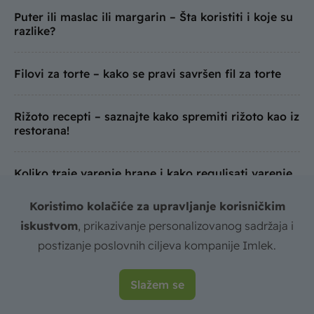
Puter ili maslac ili margarin – Šta koristiti i koje su
razlike?
Filovi za torte – kako se pravi savršen fil za torte
Rižoto recepti – saznajte kako spremiti rižoto kao iz
restorana!
Koliko traje varenje hrane i kako regulisati varenje
na prirodan način?
Koristimo kolačiće za upravljanje korisničkim
iskustvom
, prikazivanje personalizovanog sadržaja i
Jela sa piletinom – recepti i načini za pripremu
pilećeg filea
postizanje poslovnih ciljeva kompanije Imlek.
Slažem se
Pileća salata – recepti za salate sa piletinom sjajnog
ukusa