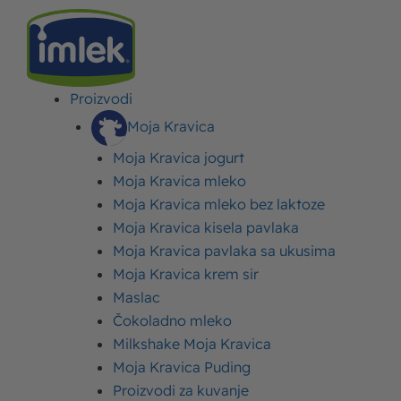
Proizvodi
IMLEK
>
BLOG
>
LIFESTYLE
>
ISHRANA ZA MIŠIĆNU MASU – KVALITETNA I
UČINKOVITA HRANA ZA MIŠIĆE
Moja Kravica
Moja Kravica jogurt
Ishrana za mišićnu masu –
Moja Kravica mleko
Moja Kravica mleko bez laktoze
kvalitetna i učinkovita
Moja Kravica kisela pavlaka
hrana za mišiće
Moja Kravica pavlaka sa ukusima
Moja Kravica krem sir
Maslac
Objavljeno:
16. jun 2021.
Ažurirano: 20. avgust 2025.
Autor:
Imlek
Čokoladno mleko
Milkshake Moja Kravica
Moja Kravica Puding
Proizvodi za kuvanje