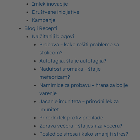
Imlek inovacije
Da li možete navesti jednog sportistu, sportistkinju ili
Društvene inicijative
bodibildera koji nema pažljivo isplanirane obroke na
Kampanje
dnevnom nivou?
Sigurni smo da ne.
Blog i Recepti
Najčitaniji blogovi
Ukoliko mislite da je suviše komplikovano primeniti
Probava – kako rešiti probleme sa
principe ove ishrane, obradovaće vas informacija da
stolicom?
je zapravo vrlo lako i jednostavno! Potrebno je samo
Autofagija: šta je autofagija?
da se informišete o nutrijentima koji doprinose
Nadutost stomaka – šta je
izgradnji mišića i zatim napravite što bolji plan obroka,
meteorizam?
koji će delovati sinergetski sa treninzima koje
Namirnice za probavu – hrana za bolje
praktikujete.
varenje
Jačanje imuniteta – prirodni lek za
U nastavku teksta saznajte glavne principe
ishrane za
imunitet
mišićnu masu
.
Prirodni lek protiv prehlade
Zdrava večera – šta jesti za večeru?
Ishrana za mišićnu masu i
Posledice stresa i kako smanjiti stres?