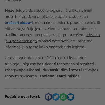
Mezetluk
u vidu naseckanog sira i što kvalitetnijih
mesnih prerađevina takođe je dobar izbor, kao i
orašasti plodovi
, mahunarke i zeleniš poput spanaća ili
blitve. Najvažnije je da večera ne bude preobimna, a
ukoliko ona nastupa posle treninga – u našem
tekstu o
jelu posle treninga
pronaći ćete detaljne i precizne
informacije o tome kako ona treba da izgleda.
Uz ovakvu ishranu za mišićnu masu i kvalitetne
treninge – sigurno će usledeti fenomenalni rezultati!
Izbegavajte
alkohol, duvanski dim i stres
i uživajte u
zdravim navikama i
zavidnoj snazi mišića!
Podelite ovaj tekst: