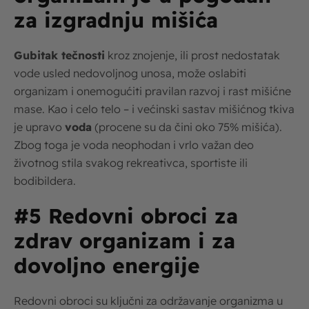
za izgradnju mišića
Gubitak tečnosti
kroz znojenje, ili prost nedostatak
vode usled nedovoljnog unosa, može oslabiti
organizam i onemogućiti pravilan razvoj i rast mišićne
mase. Kao i celo telo – i većinski sastav mišićnog tkiva
je upravo
voda
(procene su da čini oko 75% mišića).
Zbog toga je voda neophodan i vrlo važan deo
životnog stila svakog rekreativca, sportiste ili
bodibildera.
#5 Redovni obroci za
zdrav organizam i za
dovoljno energije
Redovni obroci su ključni za održavanje organizma u