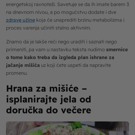
energetskoj ravnoteži. Savetuje se da ih imate barem 3
na dnevnom nivou, a po mogućstvu dodate i dve
zdrave užine
koja će unaprediti brzinu metabolizma i
proces varenja učiniti stalno aktivnim.
Znamo da je lakše reći nego uraditi i saznati nego
primeniti, pa vam u nastavku teksta nudimo
smernice
o tome kako treba da izgleda plan ishrane za
jačanje mišića
uz koji ćete uspeti da napravite
promenu.
Hrana za mišiće –
isplanirajte jela od
doručka do večere