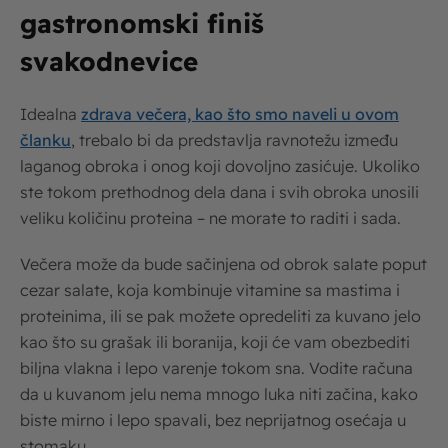
gastronomski finiš
svakodnevice
Idealna
zdrava večera, kao što smo naveli u ovom
članku
, trebalo bi da predstavlja ravnotežu između
laganog obroka i onog koji dovoljno zasićuje. Ukoliko
ste tokom prethodnog dela dana i svih obroka unosili
veliku količinu proteina – ne morate to raditi i sada.
Večera može da bude sačinjena od obrok salate poput
cezar salate, koja kombinuje vitamine sa mastima i
proteinima, ili se pak možete opredeliti za kuvano jelo
kao što su grašak ili boranija, koji će vam obezbediti
biljna vlakna i lepo varenje tokom sna. Vodite računa
da u kuvanom jelu nema mnogo luka niti začina, kako
biste mirno i lepo spavali, bez neprijatnog osećaja u
stomaku.