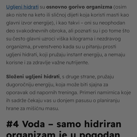
Ugljeni hidrati
su
osnovno gorivo organizma
(osim
ako niste na keto ili sličnoj dijeti koja koristi masti kao
glavni izvor energije), i kao takvi – oni su neophodan
deo svakodnevnih obroka, ali poznati su i po tome što
su često glavni uzroci viška kilograma i nezdravog
organizma, prvenstveno kada su u pitanju prosti
ugljeni hidrati, koji pružaju instant energiju, a nemaju
korisne i za zdravlje važne nutrijente.
Složeni ugljeni hidrati
, s druge strane, pružaju
dugoročniju energiju, koja može biti sjajna za
oporavak od napornih treninga. Primeri namirnica koje
ih sadrže čekaju vas u donjem pasusu o planiranju
hrane za mišićnu masu.
#4 Voda – samo hidriran
organizam je u pogodan