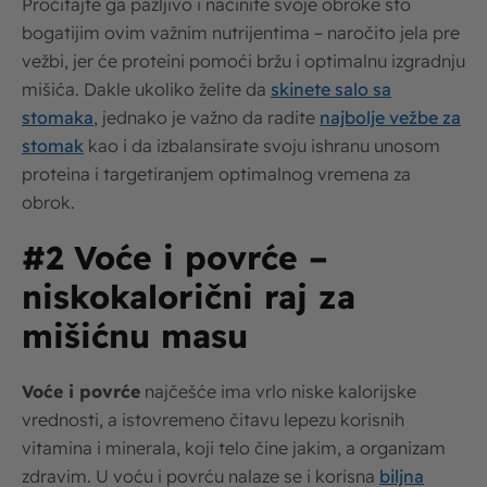
Pročitajte ga pažljivo i načinite svoje obroke što
bogatijim ovim važnim nutrijentima – naročito jela pre
vežbi, jer će proteini pomoći bržu i optimalnu izgradnju
mišića. Dakle ukoliko želite da
skinete salo sa
stomaka
, jednako je važno da radite
najbolje vežbe za
stomak
kao i da izbalansirate svoju ishranu unosom
proteina i targetiranjem optimalnog vremena za
obrok.
#2 Voće i povrće –
niskokalorični raj za
mišićnu masu
Voće i povrće
najčešće ima vrlo niske kalorijske
vrednosti, a istovremeno čitavu lepezu korisnih
vitamina i minerala, koji telo čine jakim, a organizam
zdravim. U voću i povrću nalaze se i korisna
biljna