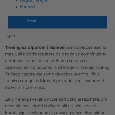
Nagradne igre
ne želite da izgradite mišiće čija će veličina i snaga biti
Kontakt
poput onih koje poseduju bodibilderi, ali način na koji
se oni hrane, definitivno bi barem u određenom
Meni
intenzitetu trebalo da postane i deo vaše
svakodnevice, makar vam cilj bio samo da oblikujete
figuru.
Trening sa otporom i težinom
je najbolji za mišićnu
masu, ali najbrže rezultate daje kada se kombinuje sa
aerobnim, kondicionim vežbama i naravno –
zagrevanjem na početku, a istezanjem na kraju svakog
fizičkog napora. Ne samo da dobra uvertira i finiš
treninga mogu redukovati povrede, već i unaprediti
razvoj mišićne mase.
Iako trening svakako može dati odlične rezultate, oni
neće biti brzi i dobri koliko bi bili u slučaju da se
kombinuju sa ishranom za mišićnu masu. Bodibilderi,