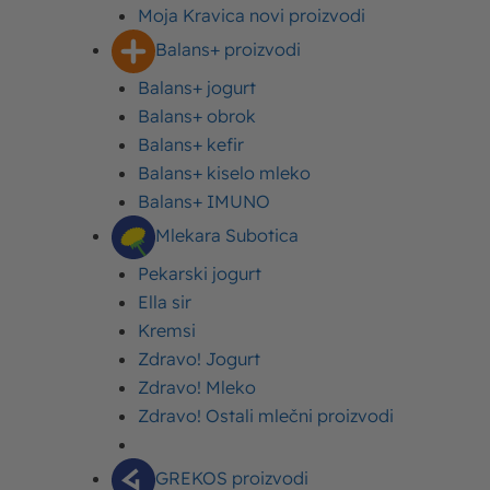
Moja Kravica novi proizvodi
Balans+ proizvodi
Balans+ jogurt
Balans+ obrok
Balans+ kefir
Sadržaj
Ishrana za mišićnu masu i osnovni principi
Balans+ kiselo mleko
bodibildinga
Balans+ IMUNO
#1 Proteini u hrani za mišiće – bazični nutrijenti
Mlekara Subotica
za razvijenu figuru i jake mišiće
Pekarski jogurt
#2 Voće i povrće – niskokalorični raj za mišićnu
Ella sir
masu
Kremsi
#3 Ugljeni hidrati – neophodni nutrijenti čiji unos
Zdravo! Jogurt
treba ograničiti
Zdravo! Mleko
#4 Voda – samo hidriran organizam je u
Zdravo! Ostali mlečni proizvodi
pogodan za izgradnju mišića
#5 Redovni obroci za zdrav organizam i za
GREKOS proizvodi
dovoljno energije