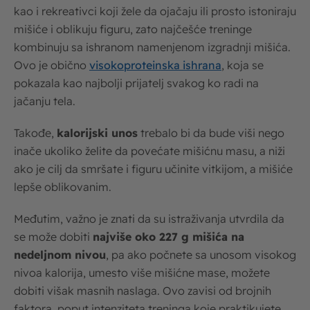
kao i rekreativci koji žele da ojačaju ili prosto istoniraju
mišiće i oblikuju figuru, zato najčešće treninge
kombinuju sa ishranom namenjenom izgradnji mišića.
Ovo je obično
visokoproteinska ishrana
, koja se
pokazala kao najbolji prijatelj svakog ko radi na
jačanju tela.
Takođe,
kalorijski unos
trebalo bi da bude viši nego
inače ukoliko želite da povećate mišićnu masu, a niži
ako je cilj da smršate i figuru učinite vitkijom, a mišiće
lepše oblikovanim.
Međutim, važno je znati da su istraživanja utvrdila da
se može dobiti
najviše oko 227 g mišića na
nedeljnom nivou
, pa ako počnete sa unosom visokog
nivoa kalorija, umesto više mišićne mase, možete
dobiti višak masnih naslaga. Ovo zavisi od brojnih
faktora, poput intenziteta treninga koje praktikujete,