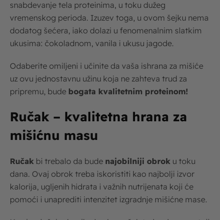
snabdevanje tela proteinima, u toku dužeg
vremenskog perioda. Izuzev toga, u ovom šejku nema
dodatog šećera, iako dolazi u fenomenalnim slatkim
ukusima: čokoladnom, vanila i ukusu jagode.
Odaberite omiljeni i učinite da vaša ishrana za mišiće
uz ovu jednostavnu užinu koja ne zahteva trud za
pripremu, bude
bogata kvalitetnim proteinom!
Ručak – kvalitetna hrana za
mišićnu masu
Ručak
bi trebalo da bude
najobilniji obrok
u toku
dana. Ovaj obrok treba iskoristiti kao najbolji izvor
kalorija, ugljenih hidrata i važnih nutrijenata koji će
pomoći i unaprediti intenzitet izgradnje mišićne mase.