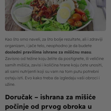
Kao što smo naveli, za što bolje rezultate, ali i zdraviji
organizam, i jače telo, neophodno je da budete
dosledni pravilima ishrane za mišićnu masu
.
Zavisno od težine koju želite da postignete, ili veličine
samih mišića, zavisi i količina hrane koju ćete unositi,
ali sami nutrijenti koji su vam na tom putu potrebni
ostaju isti. Evo kako treba da izgledaju vaši obroci i
užine.
Doručak – ishrana za mišiće
počinje od prvog obroka u