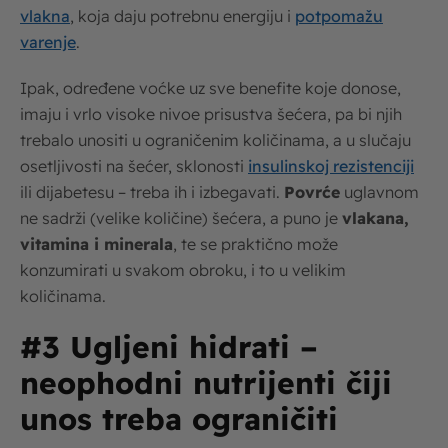
vlakna
, koja daju potrebnu energiju i
potpomažu
varenje
.
Ipak, određene voćke uz sve benefite koje donose,
imaju i vrlo visoke nivoe prisustva šećera, pa bi njih
trebalo unositi u ograničenim količinama, a u slučaju
osetljivosti na šećer, sklonosti
insulinskoj rezistenciji
ili dijabetesu – treba ih i izbegavati.
Povrće
uglavnom
ne sadrži (velike količine) šećera, a puno je
vlakana,
vitamina i minerala
, te se praktično može
konzumirati u svakom obroku, i to u velikim
količinama.
#3 Ugljeni hidrati –
neophodni nutrijenti čiji
unos treba ograničiti