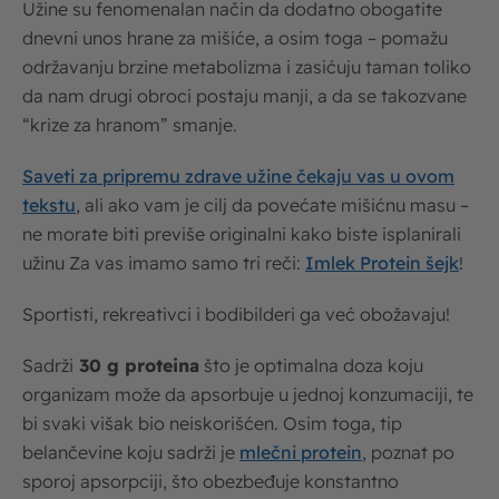
Užine su fenomenalan način da dodatno obogatite
dnevni unos hrane za mišiće, a osim toga – pomažu
održavanju brzine metabolizma i zasićuju taman toliko
da nam drugi obroci postaju manji, a da se takozvane
“krize za hranom” smanje.
Saveti za pripremu zdrave užine čekaju vas u ovom
tekstu
, ali ako vam je cilj da povećate mišićnu masu –
ne morate biti previše originalni kako biste isplanirali
užinu Za vas imamo samo tri reči:
Imlek Protein šejk
!
Sportisti, rekreativci i bodibilderi ga već obožavaju!
Sadrži
30 g proteina
što je optimalna doza koju
organizam može da apsorbuje u jednoj konzumaciji, te
bi svaki višak bio neiskorišćen. Osim toga, tip
belančevine koju sadrži je
mlečni protein
, poznat po
sporoj apsorpciji, što obezbeđuje konstantno