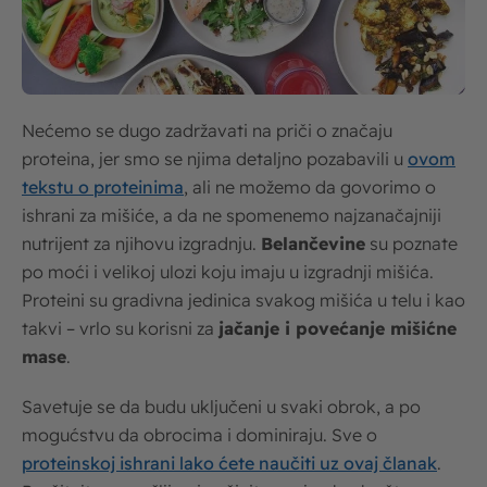
Nećemo se dugo zadržavati na priči o značaju
proteina, jer smo se njima detaljno pozabavili u
ovom
tekstu o proteinima
, ali ne možemo da govorimo o
ishrani za mišiće, a da ne spomenemo najzanačajniji
nutrijent za njihovu izgradnju.
Belančevine
su poznate
po moći i velikoj ulozi koju imaju u izgradnji mišića.
Proteini su gradivna jedinica svakog mišića u telu i kao
takvi – vrlo su korisni za
jačanje i povećanje mišićne
mase
.
Savetuje se da budu uključeni u svaki obrok, a po
mogućstvu da obrocima i dominiraju. Sve o
proteinskoj ishrani lako ćete naučiti uz ovaj članak
.