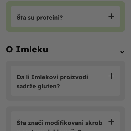
Šta su proteini?
O Imleku
Da li Imlekovi proizvodi
sadrže gluten?
Šta znači modifikovani skrob