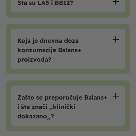
Šta su LA5 i BB12?
Koja je dnevna doza
konzumacije Balans+
proizvoda?
Zašto se preporučuje Balans+
i šta znači ,,klinički
dokazano,,?