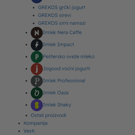
GREKOS grčki jogurt
GREKOS sirevi
GREKOS sirni namazi
Od čega se proizvodi maslac?
Imlek Nera Caffe
Imlek Impact
Peštersko sveže mleko
Kako pravilno postupati sa
Jogood voćni jogurti
Moja Kravica kuhinjica
Imlek Professional
slatkom pavlakom da bi se dobio
Imlek Oaza
dobar šlag?
Imlek Shaky
Ostali proizvodi
Kompanija
Vesti
Da li mleko mora da se kuva