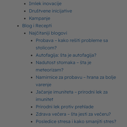
Imlek inovacije
pre upotrebe?
Društvene inicijative
Kampanje
Blog i Recepti
Najčitaniji blogovi
Probava – kako rešiti probleme sa
Šta je pasterizacija?
stolicom?
Autofagija: šta je autofagija?
Nadutost stomaka – šta je
meteorizam?
Šta je homogenizacija?
Namirnice za probavu – hrana za bolje
varenje
Jačanje imuniteta – prirodni lek za
imunitet
Prirodni lek protiv prehlade
Šta je sterilizacija, šta znači
Zdrava večera – šta jesti za večeru?
skraćenica UHT?
Posledice stresa i kako smanjiti stres?