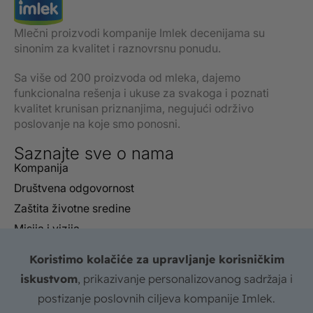
Mlečni proizvodi kompanije Imlek decenijama su
sinonim za kvalitet i raznovrsnu ponudu.
Sa više od 200 proizvoda od mleka, dajemo
funkcionalna rešenja i ukuse za svakoga i poznati
kvalitet krunisan priznanjima, negujući održivo
poslovanje na koje smo ponosni.
Saznajte sve o nama
Kompanija
Društvena odgovornost
Zaštita životne sredine
Misija i vizija
Izveštaji
Koristimo kolačiće za upravljanje korisničkim
Sertifikati
iskustvom
, prikazivanje personalizovanog sadržaja i
FAQ
postizanje poslovnih ciljeva kompanije Imlek.
Kontakt