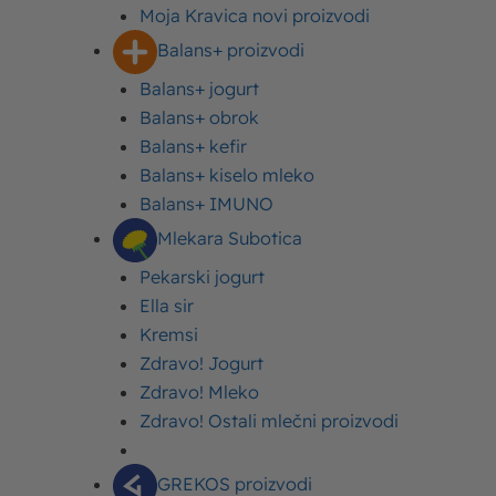
O mleku
Moja Kravica novi proizvodi
Balans+ proizvodi
Balans+ jogurt
Balans+ obrok
Šta je mleko?
Balans+ kefir
Balans+ kiselo mleko
Balans+ IMUNO
Mlekara Subotica
Koji su vitamini prisutni u
Pekarski jogurt
mleku?
Ella sir
Kremsi
Zdravo! Jogurt
Zdravo! Mleko
Zdravo! Ostali mlečni proizvodi
Šta je to organsko mleko
(Bello organic)?
GREKOS proizvodi