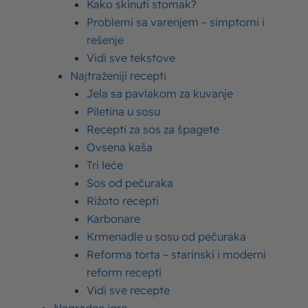
Kako skinuti stomak?
Problemi sa varenjem – simptomi i
rešenje
Vidi sve tekstove
Da li dugotrajni proizvodi
Najtraženiji recepti
sadrže konzervanse?
Jela sa pavlakom za kuvanje
Piletina u sosu
Recepti za sos za špagete
Ovsena kaša
O jogurtu
Tri leće
Sos od pečuraka
Rižoto recepti
Karbonare
Šta je jogurt?
Krmenadle u sosu od pečuraka
Reforma torta – starinski i moderni
reform recepti
Vidi sve recepte