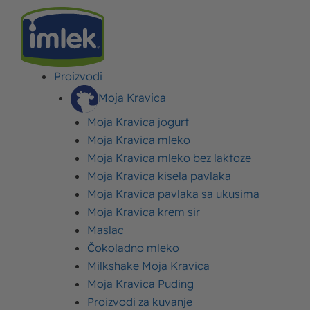
Proizvodi
IMLEK
>
ČESTO POSTAVLJANA PITANJA
Moja Kravica
Često postavljana pitanja
Moja Kravica jogurt
Moja Kravica mleko
Saznajte sve što vas zanima o Imlek proizvodima,
Moja Kravica mleko bez laktoze
uslugama i praksama. Na ovoj stranici ćete pronaći
Moja Kravica kisela pavlaka
Moja Kravica pavlaka sa ukusima
najčešće postavljana pitanja i detaljne odgovore na
Moja Kravica krem sir
sve što vas je ikad zanimalo o našoj kompaniji.
Maslac
Čokoladno mleko
Idite do:
Milkshake Moja Kravica
O mleku
O jogurtu
O Iml
Moja Kravica Puding
Proizvodi za kuvanje