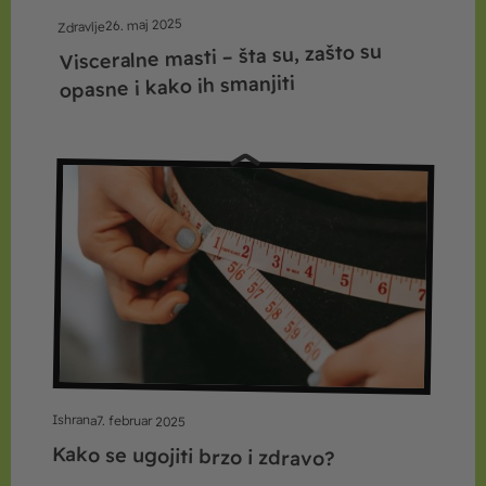
26. maj 2025
Zdravlje
Visceralne masti – šta su, zašto su
opasne i kako ih smanjiti
Ishrana
7. februar 2025
Kako se ugojiti brzo i zdravo?