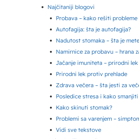
12 belanaca;
Najčitaniji blogovi
Probava – kako rešiti probleme
300g mlevenih ora
Autofagija: šta je autofagija?
2 kašike brašna;
Nadutost stomaka – šta je met
Prstohvat soli.
Namirnice za probavu – hrana za
Jačanje imuniteta – prirodni lek
Za fil:
Prirodni lek protiv prehlade
250 g šećera u pra
Zdrava večera – šta jesti za ve
Posledice stresa i kako smanjiti
12 žumanaca;
Kako skinuti stomak?
100g čokolade za k
Problemi sa varenjem – simptom
250g
Moja Kravica
Vidi sve tekstove