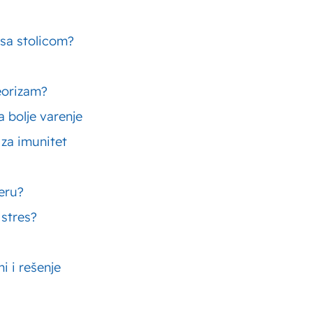
 sa stolicom?
ha;
eorizam?
 bolje varenje
 za imunitet
hu;
čeru?
 stres?
uvanje;
i i rešenje
 maslaca.