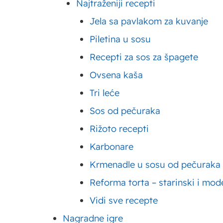
Najtraženiji recepti
Jela sa pavlakom za kuvanje
Piletina u sosu
Priprema
Recepti za sos za špagete
Ovsena kaša
Uključite rernu da se g
Tri leće
Sos od pečuraka
Priprema kora:
Rižoto recepti
Umutite belanca sa prst
Karbonare
postepeno i mutite dok 
Krmenadle u sosu od pečuraka
Pažljivo dodajte mleven
Reforma torta – starinski i mod
Nežno umutite, najbolje 
Vidi sve recepte
Pecite u podmazanom pl
dok kore ne dobiju zlat
Nagradne igre