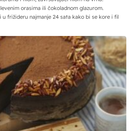
 mlevenim orasima ili čokoladnom glazurom.
 u frižideru najmanje 24 sata kako bi se kore i fil