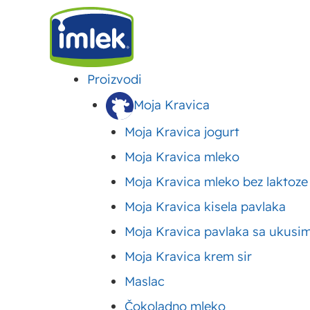
Proizvodi
IMLEK
>
RECEPTI
>
POSLASTICE (DEZERTI)
>
TORTE RECEPTI
>
ČOKOLADNE TORTE RE
Moja Kravica
Moja Kravica jogurt
Reforma torta – star
Moja Kravica mleko
Moja Kravica mleko bez laktoze
reform recepti
Moja Kravica kisela pavlaka
Moja Kravica pavlaka sa ukusi
Objavljeno:
28. novembar 2023.
Ažurirano: 29. januar 2024.
Auto
Moja Kravica krem sir
Maslac
Čokoladno mleko