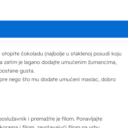
ečete na tri dela.
erom u prahu dok smesa ne postane svetla i
 otopite čokoladu (najbolje u staklenoj posudi koju
u, a zatim je lagano dodajte umućenim žumancima,
postane gusta.
di pre nego što mu dodate umućeni maslac, dobro
oslužavnik i premažite je filom. Ponavljajte
orama i filom, završavajući filom na vrhu.