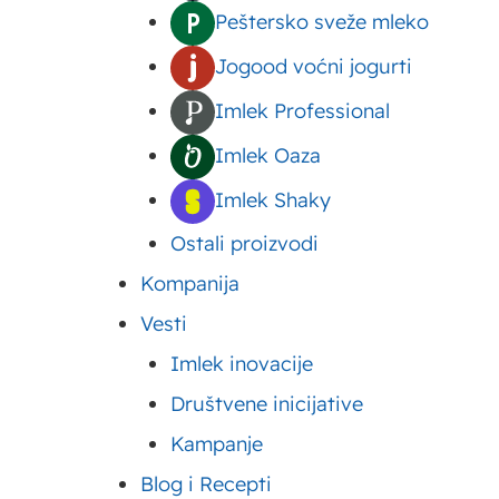
Reforma od
Peštersko sveže mleko
ovako su re
badema – novi
Jogood voćni jogurti
recept za
Starinska reforma je jedna
Imlek Professional
modernu
vekovima. Važi za izuzetn
Imlek Oaza
domaćicu
čokolade, putera, jaja i dr
Imlek Shaky
nezaboravan, a ovo je i up
Ostali proizvodi
Kompanija
Sastojci
Vesti
Imlek inovacije
Za kore:
Društvene inicijative
Kampanje
300g kristal šećera
Blog i Recepti