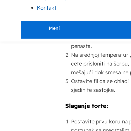
ohlade pre nego što ih is
Kontakt
Priprema fila:
Meni
Umutite žumanca sa šeć
penasta.
Na srednjoj temperaturi,
ćete prisloniti na šerp
mešajući dok smesa ne 
Ostavite fil da se ohla
sjedinite sastojke.
Slaganje torte:
Postavite prvu koru na p
postupak sa preostalim k