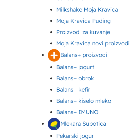
Milkshake Moja Kravica
Moja Kravica Puding
Proizvodi za kuvanje
Moja Kravica novi proizvodi
Balans+ proizvodi
Balans+ jogurt
Balans+ obrok
Balans+ kefir
Balans+ kiselo mleko
Balans+ IMUNO
Sadržaj
Reforma – prava klasika, 
Reform torta
Mlekara Subotica
istoriju koja seže kroz ge
starinski
Pekarski jogurt
receptima naših mama i b