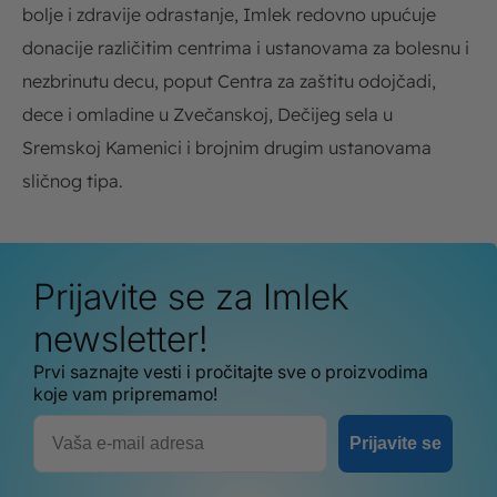
bolje i zdravije odrastanje, Imlek redovno upućuje
donacije različitim centrima i ustanovama za bolesnu i
nezbrinutu decu, poput Centra za zaštitu odojčadi,
dece i omladine u Zvečanskoj, Dečijeg sela u
Sremskoj Kamenici i brojnim drugim ustanovama
sličnog tipa.
Prijavite se za Imlek
newsletter!
Prvi saznajte vesti i pročitajte sve o proizvodima
koje vam pripremamo!
Email
Prijavite se