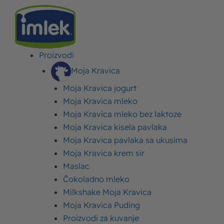
Proizvodi
IMLEK
>
O NAMA
>
DRUŠTVENA ODGOVORNOST
Moja Kravica
Društvena odgovornost
Moja Kravica jogurt
Moja Kravica mleko
Moja Kravica mleko bez laktoze
Imlek – kompanija u kojoj se dobro dobrim vraća
Moja Kravica kisela pavlaka
Imlekove brendove potrošači prepoznaju kao
Moja Kravica pavlaka sa ukusima
kvalitetne, zdrave i ukusne, i zbog toga Imlek kroz
Moja Kravica krem sir
Maslac
društveno-odgovorne projekte iskazuje deo
Čokoladno mleko
zahvalnosti za poverenje koje mu godinama
Milkshake Moja Kravica
ukazujete.
Moja Kravica Puding
Proizvodi za kuvanje
Pored brojnih inovacija i ulaganja u istraživanje,