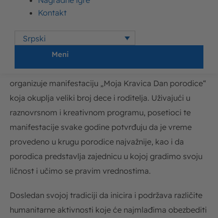
Nagradne igre
Kontakt
Srpski
U želji da podseti roditelje i decu na porodične
vrednosti i značaj zajedničkih trenutaka provedenih u
Meni
krugu porodice, Imlek sada već tradicionalno
organizuje manifestaciju „Moja Kravica Dan porodice“
koja okuplja veliki broj dece i roditelja. Uživajući u
raznovrsnom i kreativnom programu, posetioci te
manifestacije svake godine potvrđuju da je vreme
provedeno u krugu porodice najvažnije, kao i da
porodica predstavlja zajednicu u kojoj gradimo svoju
ličnost i učimo se pravim vrednostima.
Dosledan svojoj tradiciji da inicira i podržava različite
humanitarne aktivnosti koje će najmlađima obezbediti