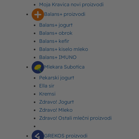
Moja Kravica novi proizvodi
proizvodnju i tehnologije, Imlek vodi računa i o
Balans+ proizvodi
boljem i kvalitetnijem životu stanovnika Srbije,
želeći da i tu dâ svoj doprinos.
Balans+ jogurt
Balans+ obrok
Uz orijentisanost na tržište, veliku pažnju
Balans+ kefir
poklanjamo i pitanjima društva, poboljšanju
Balans+ kiselo mleko
kolektivne svesti i ulaganju u društveno-korisne
Balans+ IMUNO
akcije, uglavnom se opredeljujući za aktivnosti koje
Mlekara Subotica
će najmlađima obezbediti sigurno okruženje i
Pekarski jogurt
zdravije odrastanje.
Ella sir
Kremsi
Zdravo! Jogurt
Zdravo! Mleko
Zdravo! Ostali mlečni proizvodi
GREKOS proizvodi