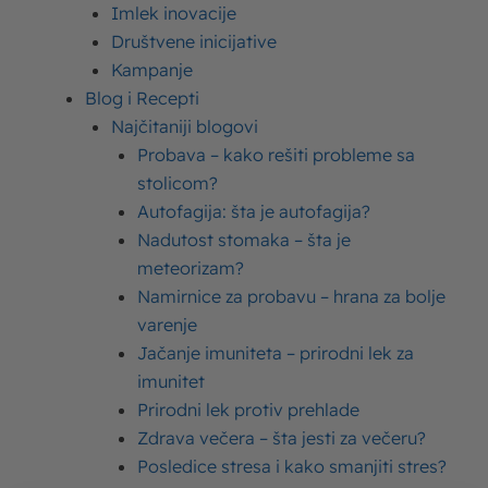
Svetski dan mleka. Iz godine u godinu sve više
Imlek inovacije
mališana kroz igru uči kako najkvalitetnije mleko stiže
Društvene inicijative
Kampanje
do njihovih domova, kako izgleda život na farmi,
Blog i Recepti
koliko je zabavno proći kroz lavirint od sena, kako se
Najčitaniji blogovi
muze krava…
Probava – kako rešiti probleme sa
stolicom?
Svetski dan mleka je uvek povod da radost donesemo
Autofagija: šta je autofagija?
i mališanima iz ustanova za bolesnu i nezbrinutu decu
Nadutost stomaka – šta je
širom Srbije. Ponosni smo što svojim mlečnim
meteorizam?
paketićima uvek izmamimo osmehe.
Namirnice za probavu – hrana za bolje
varenje
Jačanje imuniteta – prirodni lek za
imunitet
Prirodni lek protiv prehlade
Zdrava večera – šta jesti za večeru?
Posledice stresa i kako smanjiti stres?