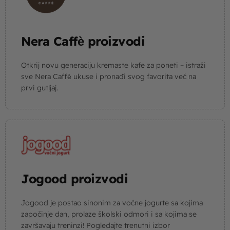
Nera Caffѐ proizvodi
Otkrij novu generaciju kremaste kafe za poneti – istraži
sve Nera Caffѐ ukuse i pronađi svog favorita već na
prvi gutljaj.
Jogood proizvodi
Jogood je postao sinonim za voćne jogurte sa kojima
započinje dan, prolaze školski odmori i sa kojima se
završavaju treninzi! Pogledajte trenutni izbor