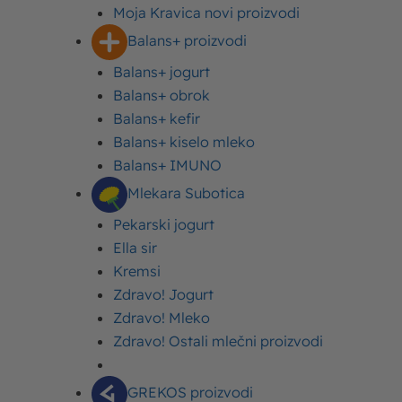
maslaca, preko jogurta, do mlečnih napitaka sa
Moja Kravica novi proizvodi
kafom. Saznajte zašto su Imlek proizvodi najpoželjniji
Balans+ proizvodi
gosti u vašem frižideru i upoznajte se sa našim
asortimanom.
Balans+ jogurt
Balans+ obrok
POGLEDAJTE PROIZVODE
Balans+ kefir
Balans+ kiselo mleko
Balans+ IMUNO
Mlekara Subotica
Pekarski jogurt
Ella sir
Kremsi
Zdravo! Jogurt
IMLEK proizvodi koje
Zdravo! Mleko
obožavate
Zdravo! Ostali mlečni proizvodi
Imlek proizvodi obradovaće sve vaše ukućane i trpezu
GREKOS proizvodi
obogatiti najkvalitetnijim namirnicama. Istražite