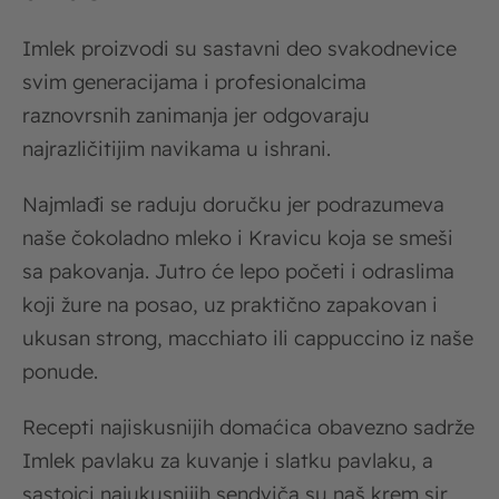
Imlek proizvodi su sastavni deo svakodnevice
svim generacijama i profesionalcima
raznovrsnih zanimanja jer odgovaraju
najrazličitijim navikama u ishrani.
Najmlađi se raduju doručku jer podrazumeva
naše čokoladno mleko i Kravicu koja se smeši
sa pakovanja. Jutro će lepo početi i odraslima
koji žure na posao, uz praktično zapakovan i
ukusan strong, macchiato ili cappuccino iz naše
ponude.
Recepti najiskusnijih domaćica obavezno sadrže
Imlek pavlaku za kuvanje i slatku pavlaku, a
sastojci najukusnijih sendviča su naš krem sir,