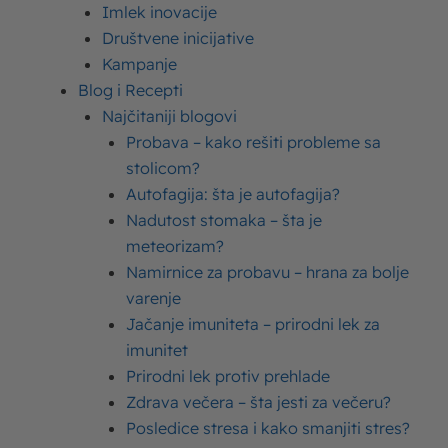
Moja Kravica kiselo mleko
Imlek inovacije
Moja Kravica pavlaka sa ukusima
Društvene inicijative
Moja Kravica krem sir
Moja Kravica maslac
Kampanje
Moja Kravica čokoladno mleko
Blog i Recepti
Moja kravica milkshake
Moja kravica puding
Najčitaniji blogovi
Moja kravica mleko za kafu
Probava – kako rešiti probleme sa
Moja Kravica Krem kajmak
stolicom?
Slatka pavlaka Moja Kravica
Autofagija: šta je autofagija?
Moja Kravca novi proizvodi
Nadutost stomaka – šta je
meteorizam?
Namirnice za probavu – hrana za bolje
varenje
Jačanje imuniteta – prirodni lek za
imunitet
Balans+ proizvodi
Prirodni lek protiv prehlade
Zdrava večera – šta jesti za večeru?
Balans+ portfolio obuhvata proizvode sa funkcionalnim
Posledice stresa i kako smanjiti stres?
benefitima, koji zbog svog specifičnog sastava imaju