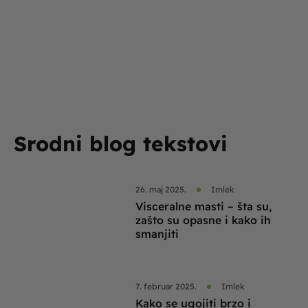
Srodni blog tekstovi
26. maj 2025.
Imlek
Visceralne masti – šta su,
zašto su opasne i kako ih
smanjiti
7. februar 2025.
Imlek
Kako se ugojiti brzo i