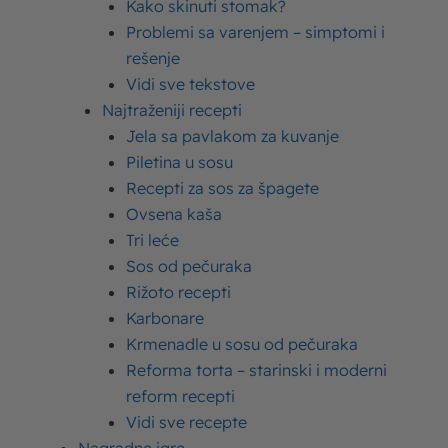
Kako skinuti stomak?
pozitivan uticaj na postizanje ravnoteže u organizmu.
Problemi sa varenjem – simptomi i
Digestivna ravnoteža je izuzetno važna i preduslov je za
opšte dobro stanje našeg organizma. Upoznajte se sa
rešenje
nutritivnim vrednostima i benefitima proizvoda iz
Vidi sve tekstove
Balans+ asortimana.
Najtraženiji recepti
Jela sa pavlakom za kuvanje
Balans+ jogurt
Balans+ IMUNO
Balans+ obrok
Piletina u sosu
Balans+ kefir
Balans+ kiselo mleko
Recepti za sos za špagete
Ovsena kaša
Tri leće
Sos od pečuraka
Rižoto recepti
Karbonare
Krmenadle u sosu od pečuraka
Reforma torta – starinski i moderni
Proizvodi Mlekare Subotica
reform recepti
Vidi sve recepte
Iz Mlekare Subotica dolaze neki od naših