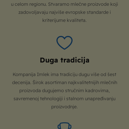
u celom regionu. Stvaramo mlečne proizvode koji
zadovoljavaju najviše evropske standarde i
kriterijume kvaliteta.
Duga tradicija
Kompanija Imlek ima tradiciju dugu više od šest
decenija. Širok asortiman najkvalitetnijih mlečnih
proizvoda dugujemo stručnim kadrovima,
savremenoj tehnologiji i stalnom unapređivanju
proizvodnje.