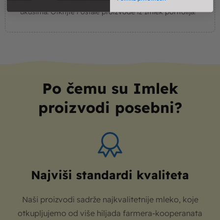
Konstantno širimo i obogaćujemo asortiman novim
ukusima. Otkrijte i ostale proizvode iz Imlek portfolija!
Po čemu su Imlek
proizvodi posebni?
Najviši standardi kvaliteta
Naši proizvodi sadrže najkvalitetnije mleko, koje
otkupljujemo od više hiljada farmera-kooperanata