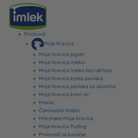
Proizvodi
IMLEK
>
PROIZVODI
Moja Kravica
Moja Kravica jogurt
Moja Kravica mleko
Moja Kravica mleko bez laktoze
Moja Kravica kisela pavlaka
IMLEK
Moja Kravica pavlaka sa ukusima
Moja Kravica krem sir
proizvodi
Maslac
Čokoladno mleko
Milkshake Moja Kravica
Mlečni proizvodi kompanije Imlek decenijama su
sinonim za kvalitet i raznovrsnu ponudu. Naš
Moja Kravica Puding
asortiman čini više od 200 proizvoda od mleka – od
Proizvodi za kuvanje