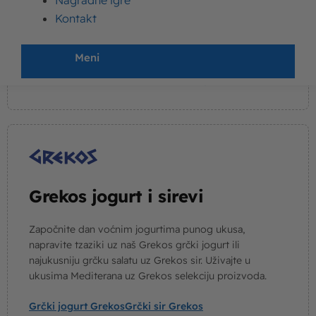
Nagradne igre
najpopularnijih proizvoda – Ella sir, neodoljivi Pekarski
jogurt i ukusan Kremsi. Tu je naravno i Zdravo! linija
Kontakt
mlečnih proizvoda za svaki dan. Pogledajte asortiman!
Meni
Pekarski jogurt
Ella sir
Kremsi
Zdravo! Jogurt
Zdravo! Mleko
Zdravo! Ostali mlečni proizvodi
Grekos jogurt i sirevi
Započnite dan voćnim jogurtima punog ukusa,
napravite tzaziki uz naš Grekos grčki jogurt ili
najukusniju grčku salatu uz Grekos sir. Uživajte u
ukusima Mediterana uz Grekos selekciju proizvoda.
Grčki jogurt Grekos
Grčki sir Grekos