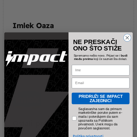
Imlek Oaza
Otkrijte ukus i blagodati Imlek Oaza biljnih napitaka od
NE PRESKAČI
badema i ovsa – savršen izbor za zdraviji život!
ONO ŠTO STIŽE
Pogledajte našu specijalnu ponudu biljnih mleka i
Spremamo nešto novo. Prijavi se i
budi
unesite osveženje u svoju ishranu!
među prvima
koji će saznati šta dolazi.
Name
Email
PRIDRUŽI SE IMPACT
ZAJEDNICI
pravno obavezno polje
Saglasan/na sam da primam
marketinške poruke putem e-
maila i potvrđujem da sam
upoznat/a sa Politikom
Ostali proizvodi
privatnosti. Uvek mogu da
povučem saglasnost.
Politika privatnosti