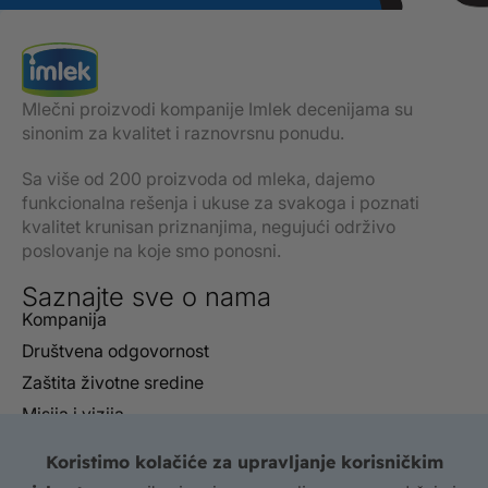
Mlečni proizvodi kompanije Imlek decenijama su
sinonim za kvalitet i raznovrsnu ponudu.
Sa više od 200 proizvoda od mleka, dajemo
funkcionalna rešenja i ukuse za svakoga i poznati
kvalitet krunisan priznanjima, negujući održivo
poslovanje na koje smo ponosni.
Saznajte sve o nama
Kompanija
Društvena odgovornost
Zaštita životne sredine
Misija i vizija
Izveštaji
Koristimo kolačiće za upravljanje korisničkim
Sertifikati