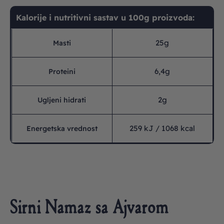
Kalorije i nutritivni sastav u 100g proizvoda:
25g
Masti
6,4g
Proteini
2g
Ugljeni hidrati
259 kJ / 1068 kcal
Energetska vrednost
Sirni Namaz sa Ajvarom