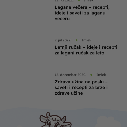
22. jul 2022.
Imlek
Lagana večera – recepti,
ideje i saveti za laganu
večeru
7. jul 2022.
Imlek
Letnji ručak – ideje i recepti
za lagani ručak za leto
18. decembar 2020.
Imlek
Zdrava užina na poslu –
saveti i recepti za brze i
zdrave užine