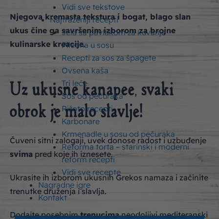
Vidi sve tekstove
Njegova kremasta tekstura i bogat, blago slan
Najtraženiji recepti
ukus čine ga savršenim izborom za brojne
Jela sa pavlakom za kuvanje
kulinarske kreacije.
Piletina u sosu
Recepti za sos za špagete
Ovsena kaša
Tri leće
Uz ukusne kanapee, svaki
Sos od pečuraka
obrok je malo slavlje!
Rižoto recepti
Karbonare
Krmenadle u sosu od pečuraka
Čuveni sitni zalogaji, uvek donose radost i uzbuđenje
Reforma torta – starinski i moderni
svima
pred koje ih iznesete.
reform recepti
Vidi sve recepte
Ukrasite ih izborom ukusnih Grekos namaza i začinite
Nagradne igre
trenutke druženja i slavlja.
Kontakt
Dodajte posebnim
trenucima
neodoljivi mediteranski