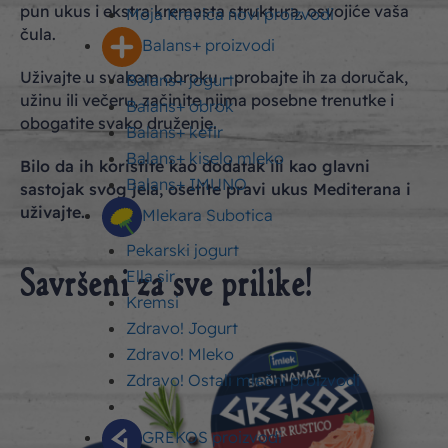
pun ukus i ekstra kremasta struktura, osvojiće vaša
Moja Kravica novi proizvodi
čula.
Balans+ proizvodi
Uživajte u svakom obroku – probajte ih za doručak,
Balans+ jogurt
užinu ili večeru, začinite njima posebne trenutke i
Balans+ obrok
obogatite svako druženje.
Balans+ kefir
Balans+ kiselo mleko
Bilo da ih koristite kao dodatak ili kao glavni
Balans+ IMUNO
sastojak svog jela, osetite pravi ukus Mediterana i
uživajte.
Mlekara Subotica
Pekarski jogurt
Ella sir
Savršeni za sve prilike!
Kremsi
Zdravo! Jogurt
Zdravo! Mleko
Zdravo! Ostali mlečni proizvodi
GREKOS proizvodi