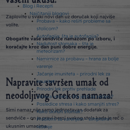
vašem ukusu!
Blog i Recepti
Najčitaniji blogovi
Zaplovite u svaki novi dan uz doručak koji najviše
Probava – kako rešiti probleme sa
volite.
stolicom?
Autofagija: šta je autofagija?
Obogatite vaše sendviče namazom po izboru, i
Nadutost stomaka – šta je
koračajte kroz dan puni dobre energije.
meteorizam?
Namirnice za probavu – hrana za bolje
varenje
Jačanje imuniteta – prirodni lek za
Napravite savršen umak od
imunitet
Prirodni lek protiv prehlade
neodoljivog Grekos namaza!
Zdrava večera – šta jesti za večeru?
Posledice stresa i kako smanjiti stres?
Sirni namaz nije samo jednostavan dodatak za
Kako skinuti stomak?
sendviče – on je pravi heroj svakog stola kada je reč o
Problemi sa varenjem – simptomi i
ukusnim umacima.
rešenje