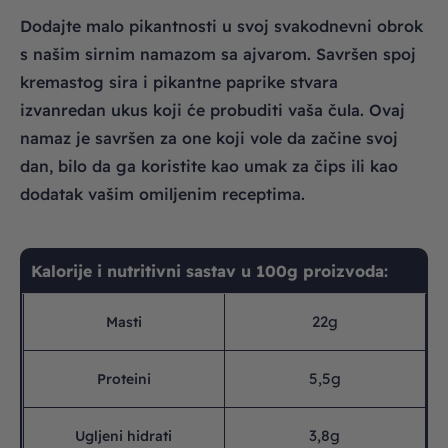
Dodajte malo pikantnosti u svoj svakodnevni obrok
s našim sirnim namazom sa ajvarom. Savršen spoj
kremastog sira i pikantne paprike stvara
izvanredan ukus koji će probuditi vaša čula. Ovaj
namaz je savršen za one koji vole da začine svoj
dan, bilo da ga koristite kao umak za čips ili kao
dodatak vašim omiljenim receptima.
Kalorije i nutritivni sastav u 100g proizvoda:
22g
Masti
5,5g
Proteini
3,8g
Ugljeni hidrati