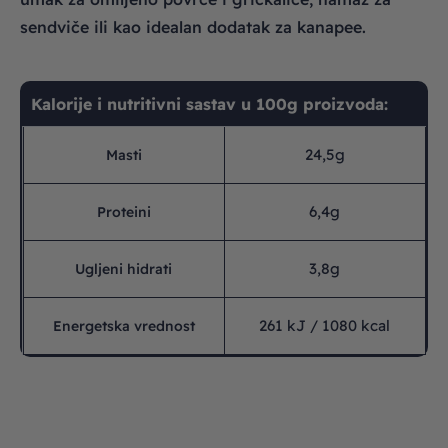
sendviče ili kao idealan dodatak za kanapee.
Kalorije i nutritivni sastav u 100g proizvoda:
24,5g
Masti
6,4g
Proteini
3,8g
Ugljeni hidrati
261 kJ / 1080 kcal
Energetska vrednost