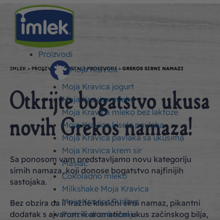
Od:
admin
/
7. jun 2024.
Proizvodi
Moja Kravica
IMLEK
>
PROIZVODI
>
OSTALI PROIZVODI
>
GREKOS SIRNI NAMAZI
Moja Kravica jogurt
Otkrijte bogatstvo ukusa
Moja Kravica mleko
Moja Kravica mleko bez laktoze
novih Grekos namaza!
Moja Kravica kisela pavlaka
Moja Kravica pavlaka sa ukusima
Moja Kravica krem sir
Sa ponosom vam predstavljamo novu kategoriju
Maslac
sirnih namaza, koji donose bogatstvo najfinijih
Čokoladno mleko
sastojaka.
Milkshake Moja Kravica
Moja Kravica Puding
Bez obzira da li tražite klasični sirni namaz, pikantni
dodatak s ajvarom ili aromatični ukus začinskog bilja,
Proizvodi za kuvanje