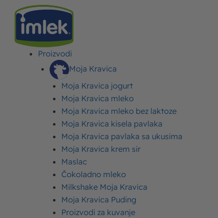
Proizvodi
IMLEK
>
BLOG
>
STRANA 8
Moja Kravica
Moja Kravica jogurt
Blog
Moja Kravica mleko
Moja Kravica mleko bez laktoze
Blogovi iz Imlek kuhinjice sačinjeni su od informativnih
Moja Kravica kisela pavlaka
članaka, korisnih recepata i zabavnih sadržaja! Od recepata za
Moja Kravica pavlaka sa ukusima
svaki dan, preko saveta i ideja za svečane prilike, pa sve do
Moja Kravica krem sir
zdravstvenih i prehrambenih članaka – ovde vas čeka
Maslac
nepresušno štivo za informisanje i razonodu. Pratite našu
Čokoladno mleko
blog sekciju redovno i ostanite u toku!
Milkshake Moja Kravica
Moja Kravica Puding
Proizvodi za kuvanje