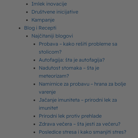
Imlek inovacije
Društvene inicijative
Kampanje
Blog i Recepti
Poslednji tekstovi
Najčitaniji blogovi
Probava – kako rešiti probleme sa
stolicom?
Stranica
Stranica
Stranica
Stranica
Stranica
Stranica
Stranica
Autofagija: šta je autofagija?
Vitamin C – značaj vitamina
Nadutost stomaka – šta je
C (askorbinske kiseline) za
meteorizam?
zdravlje
Namirnice za probavu – hrana za bolje
Zdravlje
Imlek
01. 10. 2020.
varenje
Jačanje imuniteta – prirodni lek za
Jagode – vitamini u
imunitet
jagodama i benefiti za
Prirodni lek protiv prehlade
zdravlje i imunitet
Zdrava večera – šta jesti za večeru?
Ishrana
Imlek
23. 09. 2020.
Posledice stresa i kako smanjiti stres?