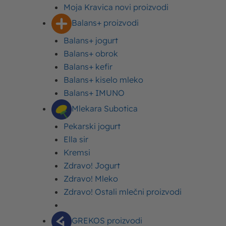
Istaknuti tekstovi
Moja Kravica novi proizvodi
Balans+ proizvodi
Balans+ jogurt
Balans+ obrok
Balans+ kefir
Balans+ kiselo mleko
Balans+ IMUNO
Mlekara Subotica
Pekarski jogurt
Ella sir
Zdravlje
Imlek
Kremsi
Visceralne masti – šta su, zašto su opasne i
Zdravo! Jogurt
kako ih smanjiti
Zdravo! Mleko
Zdravo! Ostali mlečni proizvodi
Svečana trpeza
Imlek
Torta za Uskrs – recepti za
GREKOS proizvodi