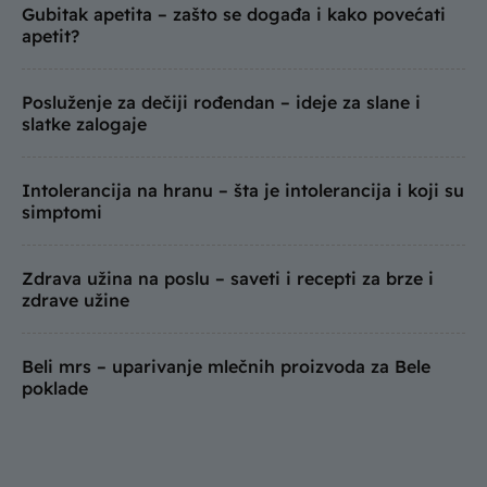
Gubitak apetita – zašto se događa i kako povećati
apetit?
Posluženje za dečiji rođendan – ideje za slane i
slatke zalogaje
Intolerancija na hranu – šta je intolerancija i koji su
simptomi
Zdrava užina na poslu – saveti i recepti za brze i
zdrave užine
Beli mrs – uparivanje mlečnih proizvoda za Bele
poklade