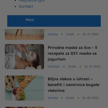
Nagradne igre
za odrasle
Kontakt
Zdravlje
Imlek
03. 08. 2020.
Meni
Žitarice – značaj za ishranu i
vodič kroz vrste žitarica
Ishrana
Imlek
01. 07. 2020.
Prirodne maske za lice – 5
recepata za DIY maske sa
jogurtom
Lifestyle
Imlek
01. 07. 2020.
Biljna vlakna u ishrani –
benefiti i namirnice bogate
vlaknima
Ishrana
Imlek
31. 03. 2020.