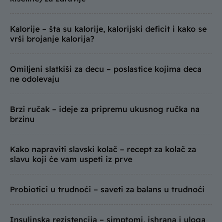
Kalorije – šta su kalorije, kalorijski deficit i kako se
vrši brojanje kalorija?
Omiljeni slatkiši za decu – poslastice kojima deca
ne odolevaju
Brzi ručak – ideje za pripremu ukusnog ručka na
brzinu
Kako napraviti slavski kolač – recept za kolač za
slavu koji će vam uspeti iz prve
Probiotici u trudnoći – saveti za balans u trudnoći
Insulinska rezistencija – simptomi, ishrana i uloga