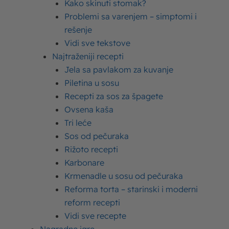
Kako skinuti stomak?
Ugljeni hidrati – šta su
Problemi sa varenjem – simptomi i
ugljeni hidrati u hrani i koja
rešenje
je njihova uloga
Vidi sve tekstove
Ishrana
Imlek
26. 08. 2020.
Najtraženiji recepti
Jela sa pavlakom za kuvanje
Šta jesti pre treninga –
Piletina u sosu
saveti i ideje za obrok pre
Recepti za sos za špagete
treninga
Ovsena kaša
Lifestyle
Imlek
26. 08. 2020.
Tri leće
Sos od pečuraka
Zdravi slatkiši koji ne goje –
Rižoto recepti
kako pripremiti zdrave
Karbonare
poslastice?
Krmenadle u sosu od pečuraka
Lifestyle
Imlek
03. 08. 2020.
Reforma torta – starinski i moderni
reform recepti
Vitamini za imunitet –
Vidi sve recepte
najbolji vitamini za imunitet