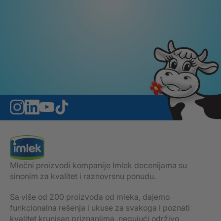
Mlečni proizvodi kompanije Imlek decenijama su
sinonim za kvalitet i raznovrsnu ponudu.
Sa više od 200 proizvoda od mleka, dajemo
funkcionalna rešenja i ukuse za svakoga i poznati
kvalitet krunisan priznanjima, negujući održivo