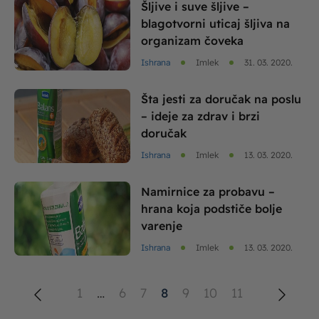
Šljive i suve šljive –
blagotvorni uticaj šljiva na
organizam čoveka
Ishrana
Imlek
31. 03. 2020.
Šta jesti za doručak na poslu
– ideje za zdrav i brzi
doručak
Ishrana
Imlek
13. 03. 2020.
Namirnice za probavu –
hrana koja podstiče bolje
varenje
Ishrana
Imlek
13. 03. 2020.
1
…
6
7
8
9
10
11