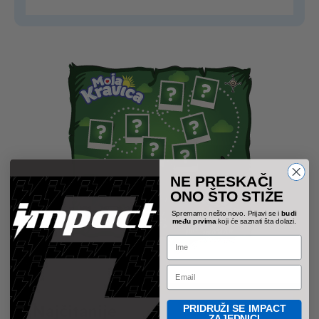
NE PRESKAČI
ONO ŠTO STIŽE
Spremamo nešto novo. Prijavi se i
budi
među prvima
koji će saznati šta dolazi.
Name
Email
Najčitanije
PRIDRUŽI SE IMPACT
ZAJEDNICI