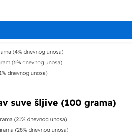
a
. U svom sastavu šljive najviše sadrže vlakana i
tav sveže šljive (100 grama)
1 grama (4% dnevnog unosa)
1 gram (6% dnevnog unosa)
(1% dnevnog unosa)
tav suve šljive (100 grama)
4 grama (21% dnevnog unosa)
7 grama (28% dnevnog unosa)