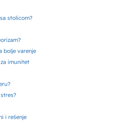
likuju po boji, veličini, obliku ploda, ali i
 sa stolicom?
e i zdravlje su usko povezani
, pre svega jer su
tivno deluju na ljudski organizam.
eorizam?
o su rasprostranjene i suve šljive, a od ovog voća
 bolje varenje
odi za zimnicu. Važno je napomenuti da su
suve
 za imunitet
a naš organizam
, a posebno se koriste za
u.
čeru?
 stres?
a cenjeno u našoj narodnoj kuhinji i medicini, pa se
.
Sveže i suve šljive
se mogu konzumirati
i i rešenje
je i upotreba šljiva kao preliva, dodataka ili