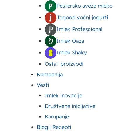
zdravlje – za
njeno konzumiranje moguće
Peštersko sveže mleko
šta su dobre
kada
sočni plodovi
sazru
Jogood voćni jogurti
šljive?
konzumira se i u vidu već 
Imlek Professional
Za šta su
jelovniku nađu i suve šljive
Imlek Oaza
dobre suve
Međutim, kompanija Imlek
Imlek Shaky
šljive?
grama dobijete celoupan
B
Ostali proizvodi
uključuje
sveže šljive, suv
Kompanija
za savršen početak izbala
Vesti
Sočne i ukus
Imlek inovacije
Društvene inicijative
upotreba ov
Kampanje
Blog i Recepti
Šljive su veoma rasprostran