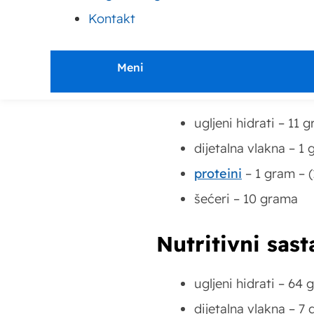
riznicu
vitamina i mineral
Kontakt
fenola.
Meni
Nutritivni sas
ugljeni hidrati – 1
dijetalna vlakna – 
proteini
– 1 gram – 
šećeri – 10 grama
Nutritivni sas
ugljeni hidrati – 6
dijetalna vlakna – 