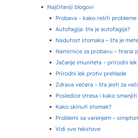
Najčitaniji blogovi
sorti, koje se međusobno raz
Probava – kako rešiti probleme
nutritivnom sastavu.
Šljiv
Autofagija: šta je autofagija?
snažni antioksidansi i pozi
Nadutost stomaka – šta je met
Osim svežih plodova, širok
Namirnice za probavu – hrana za
se spremaju i razni proizv
Jačanje imuniteta – prirodni lek
šljive jednako korisne z
Prirodni lek protiv prehlade
digestivni sistem i probav
Zdrava večera – šta jesti za ve
Posledice stresa i kako smanjiti
Šljiva je voće koje je veom
Kako skinuti stomak?
stoga široko upotrebljava
Problemi sa varenjem – simptom
zasebno, a rasprostranjena 
Vidi sve tekstove
nadeva za mnoga jela.