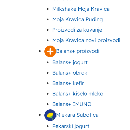
Milkshake Moja Kravica
Moja Kravica Puding
Proizvodi za kuvanje
Moja Kravica novi proizvodi
Balans+ proizvodi
Balans+ jogurt
Balans+ obrok
Balans+ kefir
Balans+ kiselo mleko
Balans+ IMUNO
Sadržaj
Šljiva je voće koje je i te
Sočne i ukusne
Mlekara Subotica
smatra svojevrsnim
brend
šljive – široka
Pekarski jogurt