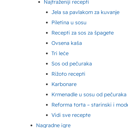
Najtraženiji recepti
Brojna nutritivna svojstva 
Jela sa pavlakom za kuvanje
trpezama velikog broja ljud
Piletina u sosu
Recepti za sos za špagete
Šljive i zdra
Ovsena kaša
sastav šljive
Tri leće
Sos od pečuraka
Mnoga istraživanja su potv
Rižoto recepti
a pojedine studije tvrde 
Karbonare
antioksidansnih materij
Krmenadle u sosu od pečuraka
veoma cenjene upravo zbog
Reforma torta – starinski i mod
Iako se sastav šljiva razli
Vidi sve recepte
rastu i uzgajaju se, one i
Nagradne igre