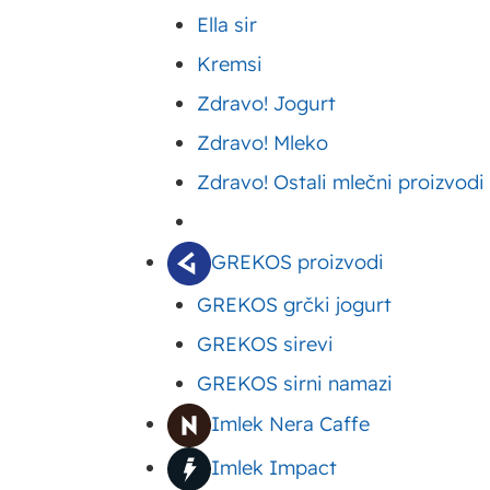
rakija šljivovica. Međutim,
upotreba ovih
Ella sir
od ovog slasnog i ukusnog
plodova
Kremsi
Šljive i zdravlje
Zdravo! Jogurt
Šljiva je odavno poznata
– kakav je
Zdravo! Mleko
je konzumiraju vekovima u
nutritivni
Zdravo! Ostali mlečni proizvodi
tradicionalnoj medicini, ka
sastav šljive?
Da li su zaista toliko dob
GREKOS proizvodi
Vitamini i
GREKOS grčki jogurt
Danas, kada poznajemo sva 
minerali koji se
GREKOS sirevi
velikom sigurnošću možemo
nalaze u
GREKOS sirni namazi
sveže ili suve šljive, veom
šljivama
Imlek Nera Caffe
Šljive za
Upravo zbog toga, šljiva j
Imlek Impact