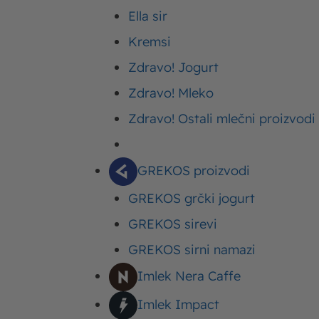
Ella sir
Kremsi
ISHRANA
Imlek
Kako se ugojiti brzo i zdravo?
Zdravo! Jogurt
Zdravo! Mleko
Pročitajte tekst
Zdravo! Ostali mlečni proizvodi
GREKOS proizvodi
GREKOS grčki jogurt
GREKOS sirevi
GREKOS sirni namazi
Imlek Nera Caffe
Imlek Impact