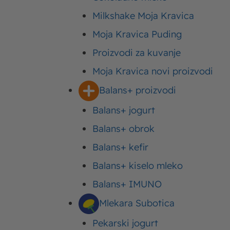
Milkshake Moja Kravica
Istaknuti tekstovi
Moja Kravica Puding
Proizvodi za kuvanje
Moja Kravica novi proizvodi
Balans+ proizvodi
Balans+ jogurt
Balans+ obrok
Balans+ kefir
Balans+ kiselo mleko
Balans+ IMUNO
Mlekara Subotica
Pekarski jogurt