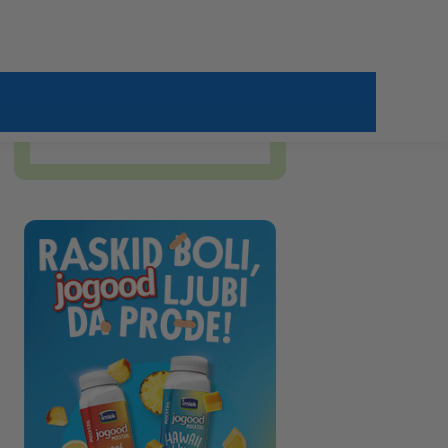
ugljeni hidrati u hrani i koja
je njihova uloga
Sutlijaš – recepti za sutlijaš
fantastičnog ukusa