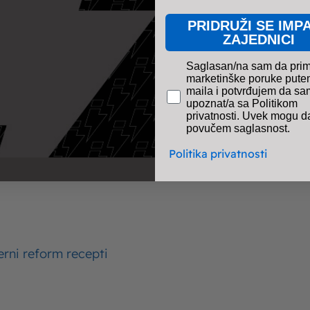
Zdrave navike u ishrani – kako ih
PRIDRUŽI SE IMP
uspostaviti i kako im se vratiti?
ZAJEDNICI
pravno obavezno polje
Saglasan/na sam da pri
marketinške poruke pute
maila i potvrđujem da sa
upoznat/a sa Politikom
privatnosti. Uvek mogu d
povučem saglasnost.
Politika privatnosti
Ishrana
Imlek
13. 08. 2021.
erni reform recepti
Ishrana sportista – kako treba da izgleda
ishrana za sportiste?