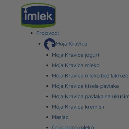
Proizvodi
IMLEK
>
BLOG
>
ISHRANA
>
STRANA 3
Moja Kravica
Moja Kravica jogurt
Moja Kravica mleko
Ishrana
Moja Kravica mleko bez laktoze
Moja Kravica kisela pavlaka
Moja Kravica pavlaka sa ukusi
Ishrana koja je uravnotežena, pravilna i šarenolika, obezbeđuje 
previlno funkcionisanje. Našim člancima na temu ishrane i razl
Moja Kravica krem sir
održimo informisanim i edukujemo kako biste svoj način ishr
Maslac
organizma. Pratite redovno i ostanite u toku!
Čokoladno mleko