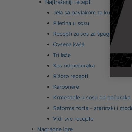
Najtraženiji recepti
Jela sa pavlakom za kuvanje
Ishrana
Imlek
20. 09. 2021.
Vitamini za decu – 4 najbolja vitamina za
Piletina u sosu
decu i njihov razvoj
Recepti za sos za špagete
Ovsena kaša
Tri leće
Sos od pečuraka
Rižoto recepti
Karbonare
Krmenadle u sosu od pečuraka
Ishrana
Imlek
07. 09. 2021.
Reforma torta – starinski i mod
Ananas – kalorije, vitamini i zdravstveni
Vidi sve recepte
benefiti ukusne voćke
Nagradne igre