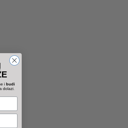
Kisela pavlaka Moja
Kravica
Jogurt Moja Kravica
Mleko Moja Kravica
I
ŽE
se i
budi
a dolazi.