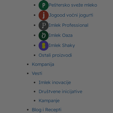
Peštersko sveže mleko
Poslednji tekstovi
Jogood voćni jogurti
Imlek Professional
Stranica
Stran
St
Imlek Oaza
Imlek Shaky
Ostali proizvodi
Kompanija
Ishrana
Imlek
22. 03. 2022.
Vesti
Brzi ručak – ideje za pripremu ukusnog
Imlek inovacije
ručka na brzinu
Društvene inicijative
Kampanje
Blog i Recepti