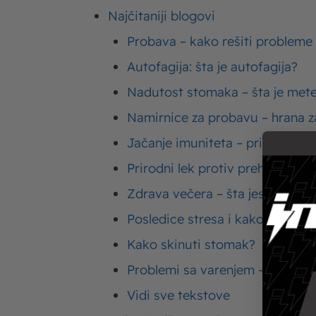
Najčitaniji blogovi
Probava – kako rešiti probleme
Autofagija: šta je autofagija?
Nadutost stomaka – šta je met
Ishrana
Imlek
27. 01. 2022.
Namirnice za probavu – hrana za
Keto dijeta – šta je keto dijeta, pravila i
keto jelovnik za 7 dana
Jačanje imuniteta – prirodni lek
Prirodni lek protiv prehlade
Zdrava večera – šta jesti za ve
Posledice stresa i kako smanjiti
Kako skinuti stomak?
Problemi sa varenjem – simptom
Vidi sve tekstove