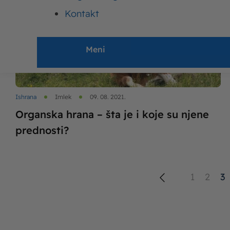
Kontakt
Meni
Ishrana
Imlek
09. 08. 2021.
Organska hrana – šta je i koje su njene
prednosti?
1
2
3