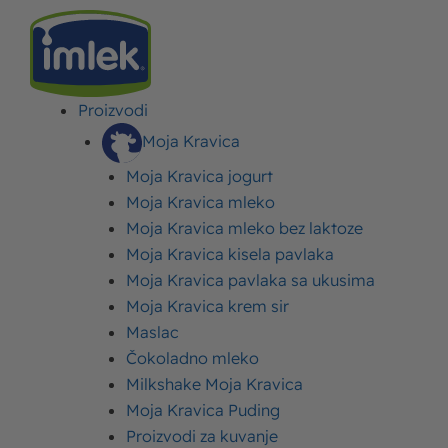
Proizvodi
IMLEK
>
RECEPTI
>
RECEPTI ZA DORUČAK
>
RAZLJEVUŠA – RECEPT PO KOME
ĆE VAM PITA LJEVUŠA ISPASTI KAO BAKINA
Moja Kravica
Moja Kravica jogurt
Razljevuša – recept po
Moja Kravica mleko
Moja Kravica mleko bez laktoze
kome će vam pita ljevuša
Moja Kravica kisela pavlaka
ispasti kao bakina
Moja Kravica pavlaka sa ukusima
Moja Kravica krem sir
Objavljeno:
06. mart 2023.
Ažurirano: 06. mart 2023.
Autor:
Imlek
Maslac
Čokoladno mleko
Milkshake Moja Kravica
Moja Kravica Puding
Proizvodi za kuvanje