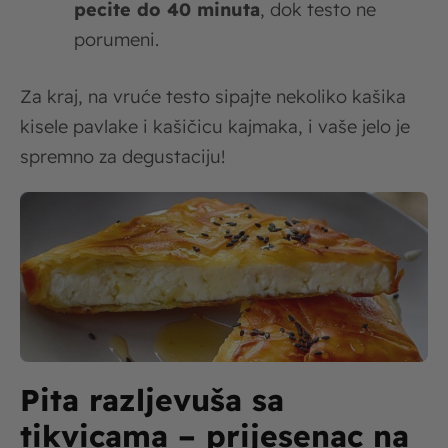
pecite do 40 minuta
, dok testo ne
porumeni.
Za kraj, na vruće testo sipajte nekoliko kašika
kisele pavlake i kašičicu kajmaka, i vaše jelo je
spremno za degustaciju!
Pita razljevuša sa
tikvicama – prijesenac na