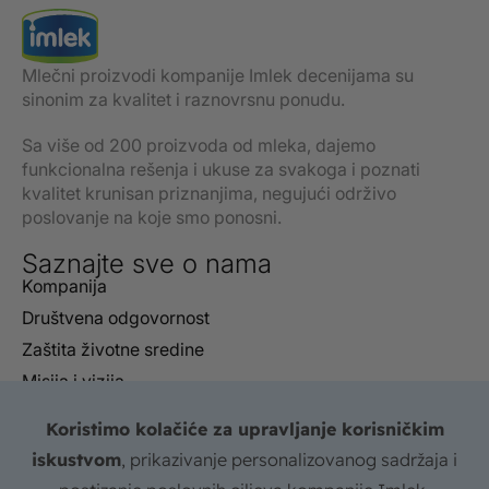
Mlečni proizvodi kompanije Imlek decenijama su
sinonim za kvalitet i raznovrsnu ponudu.
Sa više od 200 proizvoda od mleka, dajemo
funkcionalna rešenja i ukuse za svakoga i poznati
kvalitet krunisan priznanjima, negujući održivo
poslovanje na koje smo ponosni.
Saznajte sve o nama
Kompanija
Društvena odgovornost
Zaštita životne sredine
Misija i vizija
Izveštaji
Koristimo kolačiće za upravljanje korisničkim
Sertifikati
iskustvom
, prikazivanje personalizovanog sadržaja i
FAQ