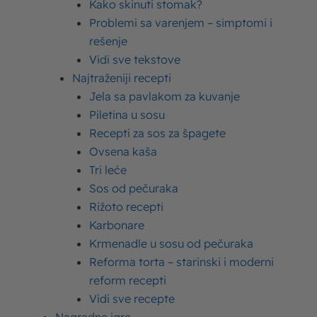
svega nekoliko osnovnih sastojaka koje već
Kako skinuti stomak?
imate u frižideru – brašno, mlečne proizvode,
Problemi sa varenjem – simptomi i
rešenje
maslac i po koje jaje.
Vidi sve tekstove
Najtraženiji recepti
Ovaj slani delikates je
popularan širom
Jela sa pavlakom za kuvanje
Balkana
, a veruje se da je originalna receptura
Piletina u sosu
nastala na području Bosne i Hercegovine, pa
Recepti za sos za špagete
otuda i naziv “
bosanska pita sa sirom
”.
Ovsena kaša
Tri leće
Ukoliko ponovo želite da okusite nostalgiju, za
Sos od pečuraka
vas smo pripremili tradicionalnu recepturu koja
Rižoto recepti
će bespogovorno oduševiti sve ukućane.
Karbonare
Krmenadle u sosu od pečuraka
Reforma torta – starinski i moderni
reform recepti
Sastojci
Vidi sve recepte