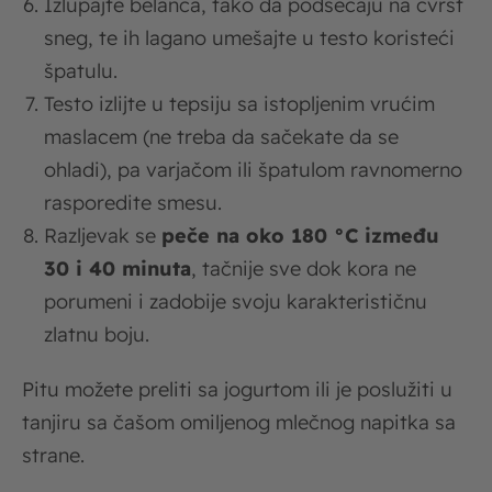
Izlupajte belanca, tako da podsećaju na čvrst
sneg, te ih lagano umešajte u testo koristeći
špatulu.
Testo izlijte u tepsiju sa istopljenim vrućim
maslacem (ne treba da sačekate da se
ohladi), pa varjačom ili špatulom ravnomerno
rasporedite smesu.
Razljevak se
peče na oko 180 °C između
30 i 40 minuta
, tačnije sve dok kora ne
porumeni i zadobije svoju karakterističnu
zlatnu boju.
Pitu možete preliti sa jogurtom ili je poslužiti u
tanjiru sa čašom omiljenog mlečnog napitka sa
strane.