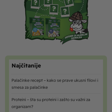
Najčitanije
Palačinke recept – kako se prave ukusni filovi i
smesa za palačinke
Proteini – šta su proteini i zašto su važni za
organizam?