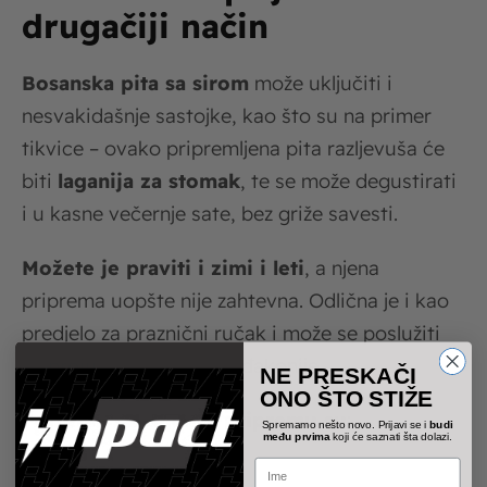
drugačiji način
Bosanska pita sa sirom
može uključiti i
nesvakidašnje sastojke, kao što su na primer
tikvice – ovako pripremljena pita razljevuša će
biti
laganija za stomak
, te se može degustirati
i u kasne večernje sate, bez griže savesti.
Možete je praviti i zimi i leti
, a njena
priprema uopšte nije zahtevna. Odlična je i kao
predjelo za praznični ručak i može se poslužiti
uz
proju
i suhomesnate đakonije.
NE PRESKAČI
ONO ŠTO STIŽE
Potrebni sastojci za pripremu su
:
Spremamo nešto novo. Prijavi se i
budi
među prvima
koji će saznati šta dolazi.
Name
2 tikvice