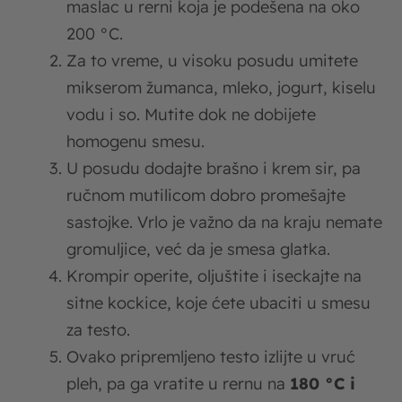
maslac u rerni koja je podešena na oko
200 °C.
Za to vreme, u visoku posudu umitete
mikserom žumanca, mleko, jogurt, kiselu
vodu i so. Mutite dok ne dobijete
homogenu smesu.
U posudu dodajte brašno i krem sir, pa
ručnom mutilicom dobro promešajte
sastojke. Vrlo je važno da na kraju nemate
gromuljice, već da je smesa glatka.
Krompir operite, oljuštite i iseckajte na
sitne kockice, koje ćete ubaciti u smesu
za testo.
Ovako pripremljeno testo izlijte u vruć
pleh, pa ga vratite u rernu na
180 °C i