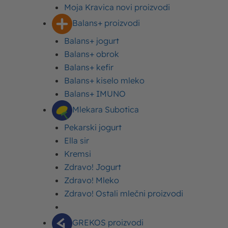
Moja Kravica novi proizvodi
Balans+ proizvodi
Balans+ jogurt
Balans+ obrok
Balans+ kefir
Sadržaj
Bosanska razljevuša – kako se pravi pita ljevuša
Balans+ kiselo mleko
po receptu naših baka?
Balans+ IMUNO
Sastojci
Mlekara Subotica
Priprema
Pekarski jogurt
Razljevuša sa krompirom – recept za razljevak
Ella sir
neodoljivog ukusa
Kremsi
Pita razljevuša sa tikvicama – prijesenac na
Zdravo! Jogurt
drugačiji način
Zdravo! Mleko
Zdravo! Ostali mlečni proizvodi
Razljevuša, ljevuša, razljevak, bosanska pita
GREKOS proizvodi
ili prijesnac
– sve su to isti nazivi za domaći