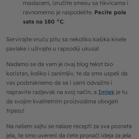
maslacem, izručite smesu sa tikvicama i
ravnomerno je raspodelite.
Pecite pola
sata na 180 °C
.
Servirajte vruću pitu sa nekoliko kašika kisele
pavlake i uživajte u rapsodiji ukusa!
Nadamo se da vam je ovaj blog tekst bio
koristan, koliko i zanimljiv, te da smo uspeli da
vas podstaknemo da se i sami odvažite i
napravite razljevak na svoj način, a
Imlek
je tu
da svojim kvalitetnim proizvodima obogati
trpezu!
Na našem sajtu se nalaze recepti za sva poznata
jela, te smo uvereni da ćete pronaći ideja za jela