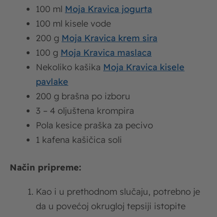
100 ml
Moja Kravica jogurta
100 ml kisele vode
200 g
Moja Kravica krem sira
100 g
Moja Kravica maslaca
Nekoliko kašika
Moja Kravica kisele
pavlake
200 g brašna po izboru
3 – 4 oljuštena krompira
Pola kesice praška za pecivo
1 kafena kašičica soli
Način pripreme:
Kao i u prethodnom slučaju, potrebno je
da u povećoj okrugloj tepsiji istopite