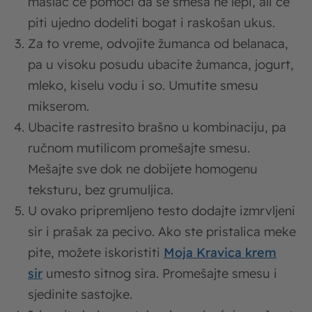
maslac će pomoći da se smesa ne lepi, ali će
piti ujedno dodeliti bogat i raskošan ukus.
Za to vreme, odvojite žumanca od belanaca,
pa u visoku posudu ubacite žumanca, jogurt,
mleko, kiselu vodu i so. Umutite smesu
mikserom.
Ubacite rastresito brašno u kombinaciju, pa
ručnom mutilicom promešajte smesu.
Mešajte sve dok ne dobijete homogenu
teksturu, bez grumuljica.
U ovako pripremljeno testo dodajte izmrvljeni
sir i prašak za pecivo. Ako ste pristalica meke
pite, možete iskoristiti
Moja Kravica krem
sir
umesto sitnog sira. Promešajte smesu i
sjedinite sastojke.