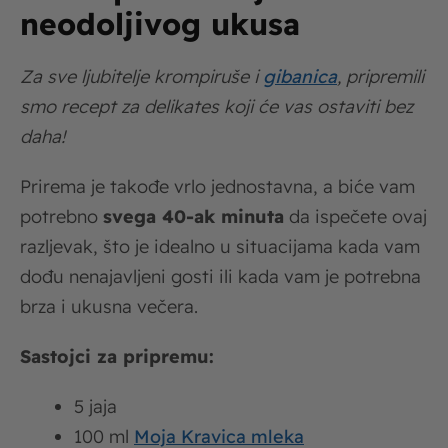
neodoljivog ukusa
Za sve ljubitelje krompiruše i
gibanica
, pripremili
smo recept za delikates koji će vas ostaviti bez
daha!
Prirema je takođe vrlo jednostavna, a biće vam
potrebno
svega 40-ak minuta
da ispečete ovaj
razljevak, što je idealno u situacijama kada vam
dođu nenajavljeni gosti ili kada vam je potrebna
brza i ukusna večera.
Sastojci za pripremu:
5 jaja
100 ml
Moja Kravica mleka