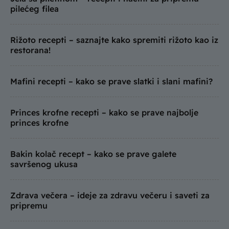
pilećeg filea
Rižoto recepti – saznajte kako spremiti rižoto kao iz
restorana!
Mafini recepti – kako se prave slatki i slani mafini?
Princes krofne recepti – kako se prave najbolje
princes krofne
Bakin kolač recept – kako se prave galete
savršenog ukusa
Zdrava večera – ideje za zdravu večeru i saveti za
pripremu