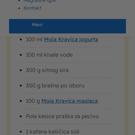
Nagradne igre
Kontakt
5 jaja
100 ml
Moja Kravica mleka
Meni
100 ml
Moja Kravica jogurta
100 ml kisele vode
300 g sitnog sira
300 g brašna po izboru
100 g
Moja Kravica maslaca
Pola kesice praška za pecivo
1 kafena kašičica soli