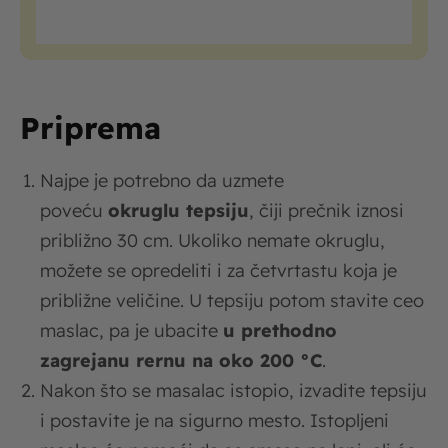
Priprema
Najpe je potrebno da uzmete
poveću
okruglu tepsiju
, čiji prečnik iznosi
približno 30 cm. Ukoliko nemate okruglu,
možete se opredeliti i za četvrtastu koja je
približne veličine. U tepsiju potom stavite ceo
maslac, pa je ubacite
u prethodno
zagrejanu rernu na oko 200 °C
.
Nakon što se masalac istopio, izvadite tepsiju
i postavite je na sigurno mesto. Istopljeni