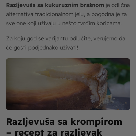
Razljevuša sa kukuruznim brašnom
je odlična
alternativa tradicionalnom jelu, a pogodna je za
sve one koji uživaju u nešto tvrđim koricama.
Za koju god se varijantu odlučite, verujemo da
će gosti podjednako uživati!
Razljevuša sa krompirom
– recept za razljevak