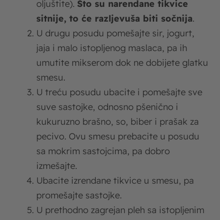
oljuštite).
Što su narendane tikvice
sitnije, to će razljevuša biti sočnija
.
U drugu posudu pomešajte sir, jogurt,
jaja i malo istopljenog maslaca, pa ih
umutite mikserom dok ne dobijete glatku
smesu.
U treću posudu ubacite i pomešajte sve
suve sastojke, odnosno pšenično i
kukuruzno brašno, so, biber i prašak za
pecivo. Ovu smesu prebacite u posudu
sa mokrim sastojcima, pa dobro
izmešajte.
Ubacite izrendane tikvice u smesu, pa
promešajte sastojke.
U prethodno zagrejan pleh sa istopljenim