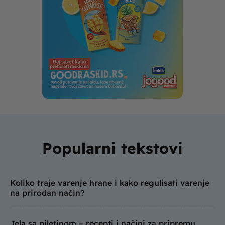
Popularni tekstovi
Koliko traje varenje hrane i kako regulisati varenje
na prirodan način?
Jela sa piletinom – recepti i načini za pripremu