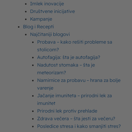
Imlek inovacije
Društvene inicijative
Kampanje
Blog i Recepti
Najčitaniji blogovi
Bosanska razljevuša –
Probava – kako rešiti probleme sa
kako se pravi pita ljevuša
stolicom?
po receptu naših baka?
Autofagija: šta je autofagija?
Nadutost stomaka – šta je
meteorizam?
Da li pamtite miris sveže pečene pite dok ulazite
Namirnice za probavu – hrana za bolje
u topao dom, nakon tek završene igre sa
varenje
vršnjacima?
Jačanje imuniteta – prirodni lek za
imunitet
Ljevuša je mnogima od nas bila omiljeno zimsko
Prirodni lek protiv prehlade
jelo, upravo zbog
bogatog ukusa i meke
Zdrava večera – šta jesti za večeru?
teksture
. Tradicionalan recept podrazumeva
Posledice stresa i kako smanjiti stres?