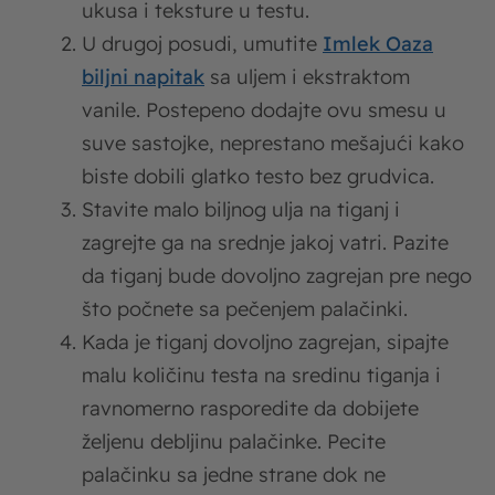
ukusa i teksture u testu.
U drugoj posudi, umutite
Imlek Oaza
biljni napitak
sa uljem i ekstraktom
vanile. Postepeno dodajte ovu smesu u
suve sastojke, neprestano mešajući kako
biste dobili glatko testo bez grudvica.
Stavite malo biljnog ulja na tiganj i
zagrejte ga na srednje jakoj vatri. Pazite
da tiganj bude dovoljno zagrejan pre nego
što počnete sa pečenjem palačinki.
Kada je tiganj dovoljno zagrejan, sipajte
malu količinu testa na sredinu tiganja i
ravnomerno rasporedite da dobijete
željenu debljinu palačinke. Pecite
palačinku sa jedne strane dok ne