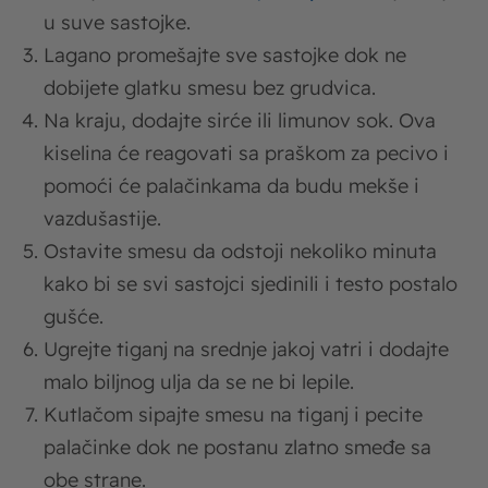
u suve sastojke.
Lagano promešajte sve sastojke dok ne
dobijete glatku smesu bez grudvica.
Na kraju, dodajte sirće ili limunov sok. Ova
kiselina će reagovati sa praškom za pecivo i
pomoći će palačinkama da budu mekše i
vazdušastije.
Ostavite smesu da odstoji nekoliko minuta
kako bi se svi sastojci sjedinili i testo postalo
gušće.
Ugrejte tiganj na srednje jakoj vatri i dodajte
malo biljnog ulja da se ne bi lepile.
Kutlačom sipajte smesu na tiganj i pecite
palačinke dok ne postanu zlatno smeđe sa
obe strane.