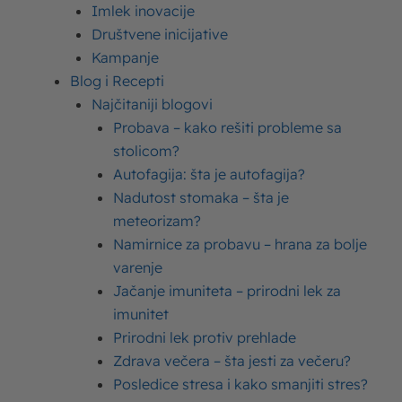
Imlek inovacije
Društvene inicijative
Kako se pravi testo za
Kampanje
posne palačinke – recept
Blog i Recepti
za savršenu teksturu
Najčitaniji blogovi
Probava – kako rešiti probleme sa
stolicom?
Palačinke
su jedan od omiljenih deserata širom
Autofagija: šta je autofagija?
sveta, a umeće postizanja savršene teksture
Nadutost stomaka – šta je
testa za pravljenje posne varijante ove
meteorizam?
poslastice nije tako lak posao kako se čini. Ali,
Namirnice za probavu – hrana za bolje
ne brinite, uz naše recepte i savete, postaćete
varenje
pravi majstor ovog zanata!
Jačanje imuniteta – prirodni lek za
imunitet
Za početak, nudimo vam jedan klasičan recept
Prirodni lek protiv prehlade
za posne palačinke, koji se
Zdrava večera – šta jesti za večeru?
jednostavno pravi i
Posledice stresa i kako smanjiti stres?
ne zahteva puno vremena
: