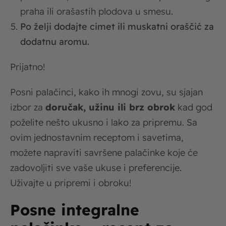
praha ili orašastih plodova u smesu.
Po želji dodajte cimet ili muskatni oraščić za
dodatnu aromu.
Prijatno!
Posni palačinci, kako ih mnogi zovu, su sjajan
izbor za
doručak, užinu ili brz obrok
kad god
poželite nešto ukusno i lako za pripremu. Sa
ovim jednostavnim receptom i savetima,
možete napraviti savršene palačinke koje će
zadovoljiti sve vaše ukuse i preferencije.
Uživajte u pripremi i obroku!
Posne integralne