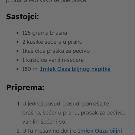
proba, a evo kako se one prave.
Sastojci:
125 grama brašna
2 kašike šećera u prahu
1kašičica praška za pecivo
1 kašičica vanilin-šećera
150 ml
Imlek Oaza biljnog napitka
Priprema:
U jednoj posudi posudi pomešajte
brašno, šećer u prahu, prašak za pecivo,
vanilin-šećer i so.
U tu mešavinu dolijte
Imlek Oaza biljni