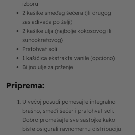
izboru
2 kašike smeđeg šećera (ili drugog
zaslađivača po želji)
2 kašike ulja (najbolje kokosovog ili
suncokretovog)
Prstohvat soli
1 kašičica ekstrakta vanile (opciono)
Biljno ulje za prženje
Priprema:
U većoj posudi pomešajte integralno
brašno, smeđi šećer i prstohvat soli.
Dobro promešajte sve sastojke kako
biste osigurali ravnomernu distribuciju