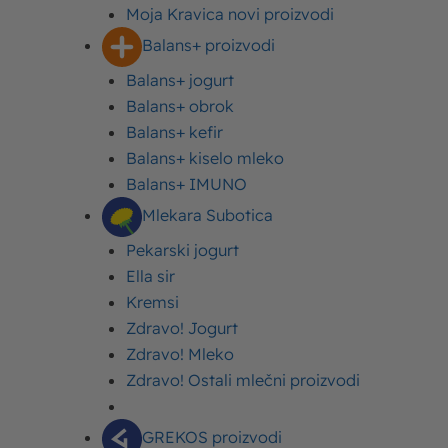
Moja Kravica novi proizvodi
Osoba/porcija
Vreme spremanja
Težina recepta
Balans+ proizvodi
Balans+ jogurt
Sadržaj
Balans+ obrok
Kako se pravi testo za posne palačinke – recept
Balans+ kefir
za savršenu teksturu
Balans+ kiselo mleko
Sastojci
Balans+ IMUNO
Priprema
Mlekara Subotica
Posne integralne palačinke – recept za zdrave
posne palačinke
Pekarski jogurt
Testo za posne američke palačinke – vazdušasti
Ella sir
užitak
Kremsi
Ideje za fil za posne palačinke
Zdravo! Jogurt
Zdravo! Mleko
Zdravo! Ostali mlečni proizvodi
Posne palačinke su omiljeni izbor za mnoge koji
vode računa o svojoj liniji, imaju određena
GREKOS proizvodi