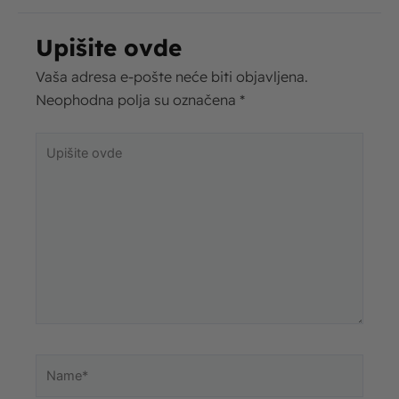
Upišite ovde
Vaša adresa e-pošte neće biti objavljena.
Neophodna polja su označena
*
Upišite
ovde
Name*