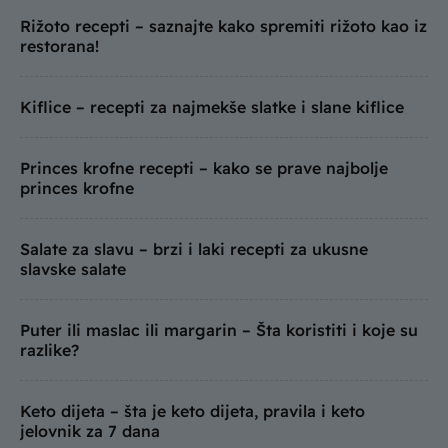
Rižoto recepti – saznajte kako spremiti rižoto kao iz
restorana!
Kiflice – recepti za najmekše slatke i slane kiflice
Princes krofne recepti – kako se prave najbolje
princes krofne
Salate za slavu – brzi i laki recepti za ukusne
slavske salate
Puter ili maslac ili margarin – Šta koristiti i koje su
razlike?
Keto dijeta – šta je keto dijeta, pravila i keto
jelovnik za 7 dana