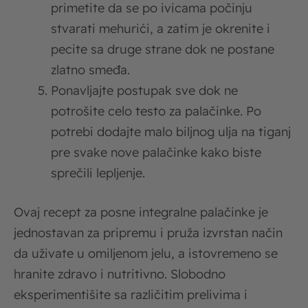
primetite da se po ivicama počinju
stvarati mehurići, a zatim je okrenite i
pecite sa druge strane dok ne postane
zlatno smeđa.
Ponavljajte postupak sve dok ne
potrošite celo testo za palačinke. Po
potrebi dodajte malo biljnog ulja na tiganj
pre svake nove palačinke kako biste
sprečili lepljenje.
Ovaj recept za posne integralne palačinke je
jednostavan za pripremu i pruža izvrstan način
da uživate u omiljenom jelu, a istovremeno se
hranite zdravo i nutritivno. Slobodno
eksperimentišite sa različitim prelivima i