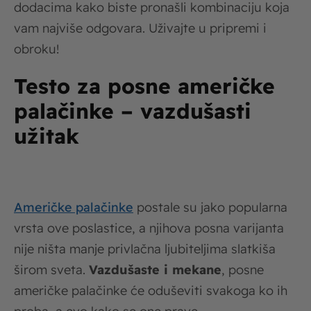
dodacima kako biste pronašli kombinaciju koja
vam najviše odgovara. Uživajte u pripremi i
obroku!
Testo za posne američke
palačinke – vazdušasti
užitak
Američke palačinke
postale su jako popularna
vrsta ove poslastice, a njihova posna varijanta
nije ništa manje privlačna ljubiteljima slatkiša
širom sveta.
Vazdušaste i mekane
, posne
američke palačinke će oduševiti svakoga ko ih