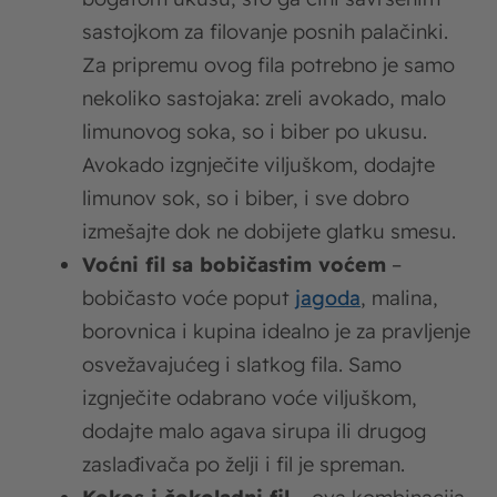
sastojkom za filovanje posnih palačinki.
Za pripremu ovog fila potrebno je samo
nekoliko sastojaka: zreli avokado, malo
limunovog soka, so i biber po ukusu.
Avokado izgnječite viljuškom, dodajte
limunov sok, so i biber, i sve dobro
izmešajte dok ne dobijete glatku smesu.
Voćni fil sa bobičastim voćem
–
bobičasto voće poput
jagoda
, malina,
borovnica i kupina idealno je za pravljenje
osvežavajućeg i slatkog fila. Samo
izgnječite odabrano voće viljuškom,
dodajte malo agava sirupa ili drugog
zaslađivača po želji i fil je spreman.