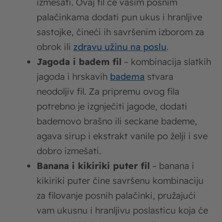
izmešati. Ovaj fil će vašim posnim
palačinkama dodati pun ukus i hranljive
sastojke, čineći ih savršenim izborom za
obrok ili
zdravu užinu na poslu
.
Jagoda i badem fil
– kombinacija slatkih
jagoda i hrskavih
badema
stvara
neodoljiv fil. Za pripremu ovog fila
potrebno je izgnječiti jagode, dodati
bademovo brašno ili seckane bademe,
agava sirup i ekstrakt vanile po želji i sve
dobro izmešati.
Banana i kikiriki puter fil
– banana i
kikiriki puter čine savršenu kombinaciju
za filovanje posnih palačinki, pružajući
vam ukusnu i hranljivu poslasticu koja će