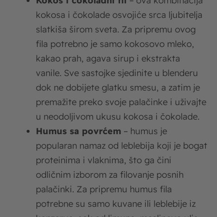
Kokos i čokoladni fil
– ova kombinacija
kokosa i čokolade osvojiće srca ljubitelja
slatkiša širom sveta. Za pripremu ovog
fila potrebno je samo kokosovo mleko,
kakao prah, agava sirup i ekstrakta
vanile. Sve sastojke sjedinite u blenderu
dok ne dobijete glatku smesu, a zatim je
premažite preko svoje palačinke i uživajte
u neodoljivom ukusu kokosa i čokolade.
Humus sa povrćem
– humus je
popularan namaz od leblebija koji je bogat
proteinima i vlaknima, što ga čini
odličnim izborom za filovanje posnih
palačinki. Za pripremu humus fila
potrebne su samo kuvane ili leblebije iz