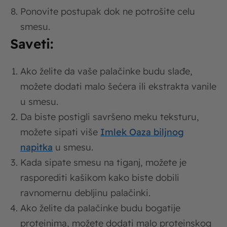
Ponovite postupak dok ne potrošite celu
smesu.
Saveti:
Ako želite da vaše palačinke budu slađe,
možete dodati malo šećera ili ekstrakta vanile
u smesu.
Da biste postigli savršeno meku teksturu,
možete sipati više
Imlek Oaza biljnog
napitka
u smesu.
Kada sipate smesu na tiganj, možete je
rasporediti kašikom kako biste dobili
ravnomernu debljinu palačinki.
Ako želite da palačinke budu bogatije
proteinima, možete dodati malo proteinskog