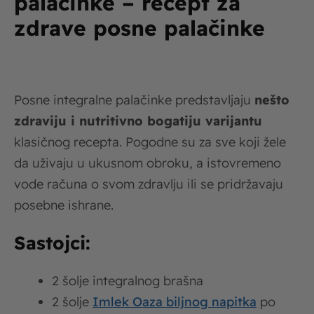
palačinke – recept za
zdrave posne palačinke
Posne integralne palačinke predstavljaju
nešto
zdraviju i nutritivno bogatiju varijantu
klasičnog recepta. Pogodne su za sve koji žele
da uživaju u ukusnom obroku, a istovremeno
vode računa o svom zdravlju ili se pridržavaju
posebne ishrane.
Sastojci:
2 šolje integralnog brašna
2 šolje
Imlek Oaza biljnog napitka
po