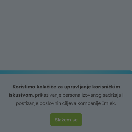
Prijavite se za Imlek
Koristimo kolačiće za upravljanje korisničkim
newsletter!
iskustvom
, prikazivanje personalizovanog sadržaja i
postizanje poslovnih ciljeva kompanije Imlek.
Prvi saznajte vesti i pročitajte sve o proizvodima
koje vam pripremamo!
Email
Slažem se
Prijavite se