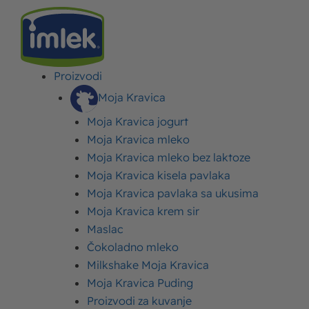
Proizvodi
IMLEK
>
RECEPTI
>
POSLASTICE (DEZERTI)
>
POSNE PALAČINKE – RECEPT ZA
POSNE PALAČINKE NA NEKOLIKO NAČINA
Moja Kravica
Moja Kravica jogurt
Posne palačinke – recept
Moja Kravica mleko
Moja Kravica mleko bez laktoze
za posne palačinke na
Moja Kravica kisela pavlaka
nekoliko načina
Moja Kravica pavlaka sa ukusima
Moja Kravica krem sir
Objavljeno:
16. april 2024.
Ažurirano: 19. februar 2025.
Autor:
Imlek
Maslac
Čokoladno mleko
Milkshake Moja Kravica
Moja Kravica Puding
Proizvodi za kuvanje
8
30 min
Lako