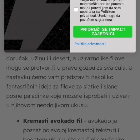
omiljeni deo vašeg jelovnika!
marketinške poruke putem e-
maila i potvrđujem da sam
upoznat/a sa Politikom
privatnosti. Uvek mogu da
Ideje za fil za posne
povučem saglasnost.
palačinke
PRIDRUŽI SE IMPACT
ZAJEDNICI
Politika privatnosti
Ove posne poslastice mogu biti odličan izbor za
doručak, užinu ili desert, a uz raznolike filove
mogu se pretvoriti u pravu gozbu za sva čula. U
nastavku ćemo vam predstaviti nekoliko
fantastičnih ideja za filove za slatke i slane
posne palačinke koje možete isprobati i uživati
u njihovom neodoljivom ukusu.
Kremasti avokado fil
– avokado je
poznat po svojoj kremastoj teksturi i
bogatom ukusu, što ga čini savršenim