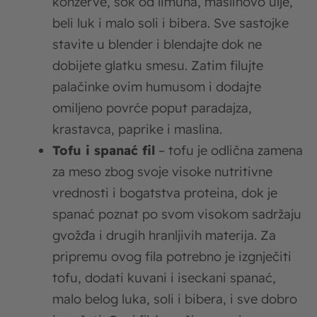
konzerve, sok od limuna, maslinovo ulje,
beli luk i malo soli i bibera. Sve sastojke
stavite u blender i blendajte dok ne
dobijete glatku smesu. Zatim filujte
palačinke ovim humusom i dodajte
omiljeno povrće poput paradajza,
krastavca, paprike i maslina.
Tofu i spanać fil
– tofu je odlična zamena
za meso zbog svoje visoke nutritivne
vrednosti i bogatstva proteina, dok je
spanać poznat po svom visokom sadržaju
gvožđa i drugih hranljivih materija. Za
pripremu ovog fila potrebno je izgnječiti
tofu, dodati kuvani i iseckani spanać,
malo belog luka, soli i bibera, i sve dobro