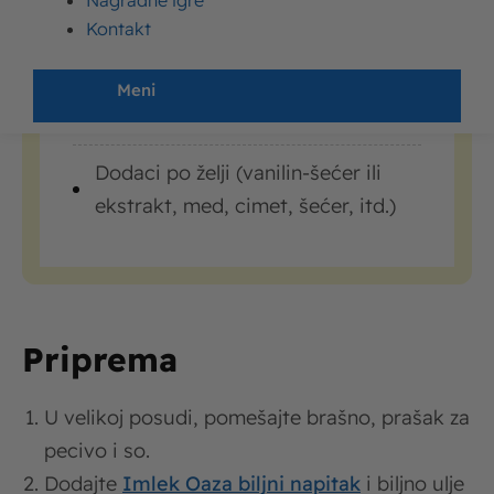
Nagradne igre
soka
Kontakt
1 kašičica praška za pecivo
Meni
Prstohvat soli
Dodaci po želji (vanilin-šećer ili
ekstrakt, med, cimet, šećer, itd.)
Priprema
U velikoj posudi, pomešajte brašno, prašak za
pecivo i so.
Dodajte
Imlek Oaza biljni napitak
i biljno ulje