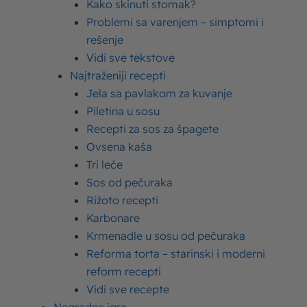
Kako skinuti stomak?
Problemi sa varenjem – simptomi i
rešenje
Sastojci
Vidi sve tekstove
Najtraženiji recepti
Jela sa pavlakom za kuvanje
1 šolja brašna (može biti pšenično,
Piletina u sosu
speltino, heljdino ili neko drugo
Recepti za sos za špagete
bezglutensko brašno)
Ovsena kaša
Tri leće
1 šolja
Imlek Oaza biljnog napitka
Sos od pečuraka
po izboru
Rižoto recepti
Karbonare
1 kašika biljnog ulja (maslinovo,
Krmenadle u sosu od pečuraka
suncokretovo ili kokosovo ulje)
Reforma torta – starinski i moderni
reform recepti
1 kašičica sirćeta ili limunovog
Vidi sve recepte