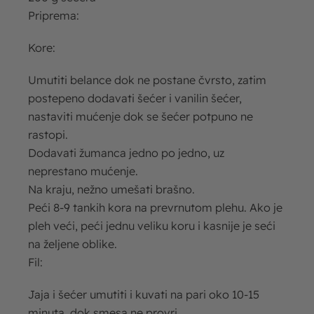
Priprema:
Kore:
Umutiti belance dok ne postane čvrsto, zatim
postepeno dodavati šećer i vanilin šećer,
nastaviti mućenje dok se šećer potpuno ne
rastopi.
Dodavati žumanca jedno po jedno, uz
neprestano mućenje.
Na kraju, nežno umešati brašno.
Peći 8-9 tankih kora na prevrnutom plehu. Ako je
pleh veći, peći jednu veliku koru i kasnije je seći
na željene oblike.
Fil:
Jaja i šećer umutiti i kuvati na pari oko 10-15
minuta, dok smesa ne provri.