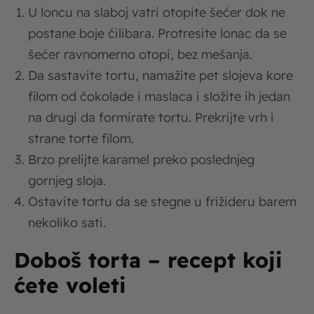
U loncu na slaboj vatri otopite šećer dok ne
postane boje ćilibara. Protresite lonac da se
šećer ravnomerno otopi, bez mešanja.
Da sastavite tortu, namažite pet slojeva kore
filom od čokolade i maslaca i složite ih jedan
na drugi da formirate tortu. Prekrijte vrh i
strane torte filom.
Brzo prelijte karamel preko poslednjeg
gornjeg sloja.
Ostavite tortu da se stegne u frižideru barem
nekoliko sati.
Doboš torta – recept koji
ćete voleti