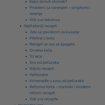
pravljenje ove torte širom sveta, pa tako i širom
Kako skinuti stomak?
Problemi sa varenjem – simptomi i
interneta.
rešenje
Vidi sve tekstove
Potrudili smo se da pronađemo što autentičniji
Najtraženiji recepti
recept za doboš za vas, a kasnije vam dajemo i
Jela sa pavlakom za kuvanje
malo drugačije recepte, uglavnom jednostavnije
Piletina u sosu
za pripremu.
Recepti za sos za špagete
Ovsena kaša
Evo originalnog recepta za doboš tortu (ili
Tri leće
barem najpribližnijeg originalu).
Sos od pečuraka
Rižoto recepti
Karbonare
Krmenadle u sosu od pečuraka
Sastojci
Reforma torta – starinski i moderni
reform recepti
Za 20 porcija potrebni su vam
Vidi sve recepte
sledeći sastojci.