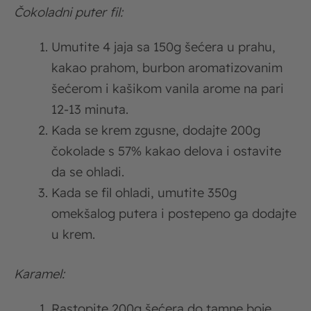
Čokoladni puter fil:
Umutite 4 jaja sa 150g šećera u prahu,
kakao prahom, burbon aromatizovanim
šećerom i kašikom vanila arome na pari
12-13 minuta.
Kada se krem zgusne, dodajte 200g
čokolade s 57% kakao delova i ostavite
da se ohladi.
Kada se fil ohladi, umutite 350g
omekšalog putera i postepeno ga dodajte
u krem.
Karamel:
Rastopite 200g šećera do tamne boje,