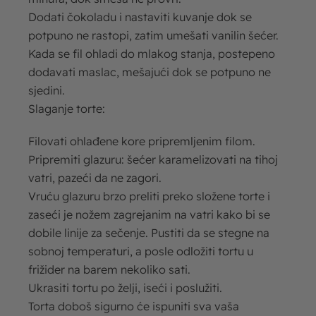
Dodati čokoladu i nastaviti kuvanje dok se
potpuno ne rastopi, zatim umešati vanilin šećer.
Kada se fil ohladi do mlakog stanja, postepeno
dodavati maslac, mešajući dok se potpuno ne
sjedini.
Slaganje torte:
Filovati ohlađene kore pripremljenim filom.
Pripremiti glazuru: šećer karamelizovati na tihoj
vatri, pazeći da ne zagori.
Vruću glazuru brzo preliti preko složene torte i
zaseći je nožem zagrejanim na vatri kako bi se
dobile linije za sečenje. Pustiti da se stegne na
sobnoj temperaturi, a posle odložiti tortu u
frižider na barem nekoliko sati.
Ukrasiti tortu po želji, iseći i poslužiti.
Torta doboš sigurno će ispuniti sva vaša