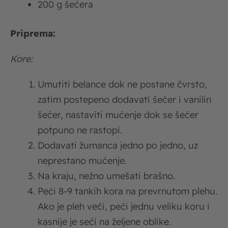
200 g šećera
Priprema:
Kore:
Umutiti belance dok ne postane čvrsto,
zatim postepeno dodavati šećer i vanilin
šećer, nastaviti mućenje dok se šećer
potpuno ne rastopi.
Dodavati žumanca jedno po jedno, uz
neprestano mućenje.
Na kraju, nežno umešati brašno.
Peći 8-9 tankih kora na prevrnutom plehu.
Ako je pleh veći, peći jednu veliku koru i
kasnije je seći na željene oblike.