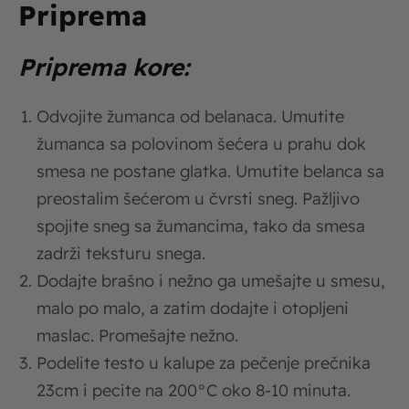
Priprema
Priprema kore:
Odvojite žumanca od belanaca. Umutite
žumanca sa polovinom šećera u prahu dok
smesa ne postane glatka. Umutite belanca sa
preostalim šećerom u čvrsti sneg. Pažljivo
spojite sneg sa žumancima, tako da smesa
zadrži teksturu snega.
Dodajte brašno i nežno ga umešajte u smesu,
malo po malo, a zatim dodajte i otopljeni
maslac. Promešajte nežno.
Podelite testo u kalupe za pečenje prečnika
23cm i pecite na 200°C oko 8-10 minuta.