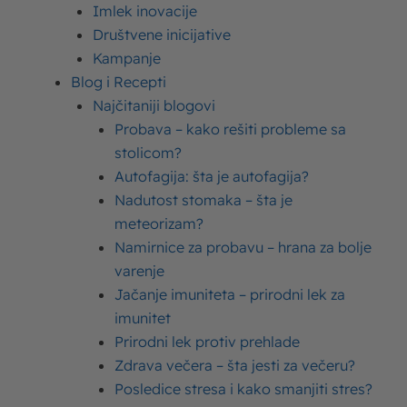
Imlek inovacije
vedrije strane –
kada savladate recept za
Društvene inicijative
doboš – sve druge slične torte pravićete
Kampanje
lako!
Kako bismo vam olakšali pravljenje vaše
Blog i Recepti
prve doboš torte, u nastavku vam nudimo
Najčitaniji blogovi
jednostavne i jasne recepte, koji vas vode korak
Probava – kako rešiti probleme sa
po korak do ovog slatkog savršenstva!
stolicom?
Autofagija: šta je autofagija?
Originalni recept za doboš
Nadutost stomaka – šta je
meteorizam?
Namirnice za probavu – hrana za bolje
Ova torta je prvi put napravljena još u XIX veku,
varenje
za potrebe izložbe u Mađarskoj, a po
Jačanje imuniteta – prirodni lek za
receptu
Jozefa C. Doboša
, poznatog
imunitet
poslastičara. Detaljna uputstva za pripremu
Prirodni lek protiv prehlade
doboša izgubljene su u Drugom svetskom ratu,
Zdrava večera – šta jesti za večeru?
pa otud na stotine različitih interpretacija za
Posledice stresa i kako smanjiti stres?