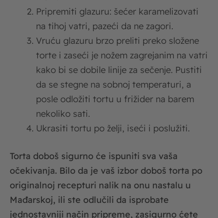
Pripremiti glazuru: šećer karamelizovati
na tihoj vatri, pazeći da ne zagori.
Vruću glazuru brzo preliti preko složene
torte i zaseći je nožem zagrejanim na vatri
kako bi se dobile linije za sečenje. Pustiti
da se stegne na sobnoj temperaturi, a
posle odložiti tortu u frižider na barem
nekoliko sati.
Ukrasiti tortu po želji, iseći i poslužiti.
Torta doboš sigurno će ispuniti sva vaša
očekivanja. Bilo da je vaš izbor doboš torta po
originalnoj recepturi nalik na onu nastalu u
Mađarskoj, ili ste odlučili da isprobate
jednostavniji način pripreme, zasigurno ćete