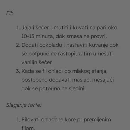
Fil:
Jaja i šećer umutiti i kuvati na pari oko
10-15 minuta, dok smesa ne provri.
Dodati čokoladu i nastaviti kuvanje dok
se potpuno ne rastopi, zatim umešati
vanilin šećer.
Kada se fil ohladi do mlakog stanja,
postepeno dodavati maslac, mešajući
dok se potpuno ne sjedini.
Slaganje torte:
Filovati ohlađene kore pripremljenim
filom.