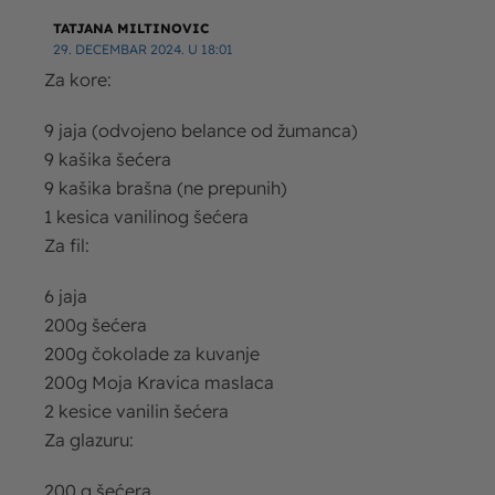
TATJANA MILTINOVIC
29. DECEMBAR 2024. U 18:01
Za kore:
9 jaja (odvojeno belance od žumanca)
9 kašika šećera
9 kašika brašna (ne prepunih)
1 kesica vanilinog šećera
Za fil:
6 jaja
200g šećera
200g čokolade za kuvanje
200g Moja Kravica maslaca
2 kesice vanilin šećera
Za glazuru:
200 g šećera