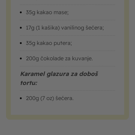
35g kakao mase;
17g (1 kašika) vanilinog šećera;
35g kakao putera;
200g čokolade za kuvanje.
Karamel glazura za doboš
tortu:
200g (7 oz) šećera.