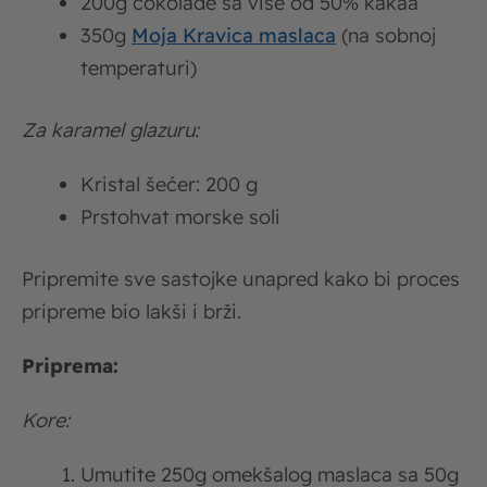
200g čokolade sa više od 50% kakaa
350g
Moja Kravica maslaca
(na sobnoj
temperaturi)
Za karamel glazuru:
Kristal šećer: 200 g
Prstohvat morske soli
Pripremite sve sastojke unapred kako bi proces
pripreme bio lakši i brži.
Priprema:
Kore:
Umutite 250g omekšalog maslaca sa 50g