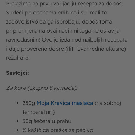
Prelazimo na prvu varijaciju recepta za doboš.
Sudeći po ocenama onih koji su imali to
zadovoljstvo da ga isprobaju, doboš torta
pripremljena na ovaj način nikoga ne ostavlja
ravnodušnim! Ovo je jedan od najboljih recepata
i daje provereno dobre (iliti izvanredno ukusne)
rezultate.
Sastojci:
Za kore (ukupno 8 komada):
250g
Moja Kravica maslaca
(na sobnoj
temperaturi)
50g šećera u prahu
½ kašičice praška za pecivo