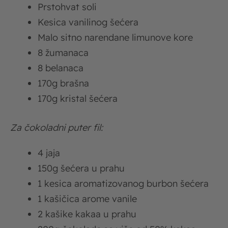
Prstohvat soli
Kesica vanilinog šećera
Malo sitno narendane limunove kore
8 žumanaca
8 belanaca
170g brašna
170g kristal šećera
Za čokoladni puter fil:
4 jaja
150g šećera u prahu
1 kesica aromatizovanog burbon šećera
1 kašičica arome vanile
2 kašike kakaa u prahu