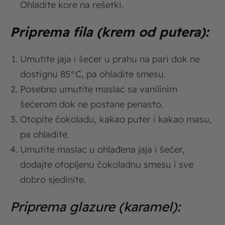
Ohladite kore na rešetki.
Priprema fila (krem od putera):
Umutite jaja i šećer u prahu na pari dok ne
dostignu 85°C, pa ohladite smesu.
Posebno umutite maslac sa vanilinim
šećerom dok ne postane penasto.
Otopite čokoladu, kakao puter i kakao masu,
pa ohladite.
Umutite maslac u ohlađena jaja i šećer,
dodajte otopljenu čokoladnu smesu i sve
dobro sjedinite.
Priprema glazure (karamel):