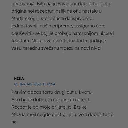
očekivanja. Bilo da je vaš izbor doboš torta po
originalnoj recepturi nalik na onu nastalu u
Mađarskoj, ili ste odlučili da isprobate
jednostavniji način pripreme, zasigurno ćete
oduševiti sve koji je probaju harmonijom ukusa i
tekstura. Neka ova čokoladna torta podigne
vašu narednu svečanu trpezu na novi nivo!
MIKA
13. JANUAR 2026. U 16:54
Pravim dobos tortu drugi put u životu.
Ako bude dobra, ja cu poslati recept.
Recept je od moje prijateljici Erzike
Mozda mejl negde postoji, ali u vezi dobos torte
ne.