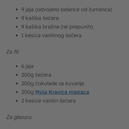
9 jaja (odvojeno belance od žumanca)
9 kašika šećera
9 kašika brašna (ne prepunih)
1 kesica vanilinog šećera
Za fil:
6 jaja
200g šećera
200g čokolade za kuvanje
200g
Moja Kravica maslaca
2 kesice vanilin šećera
Za glazuru: