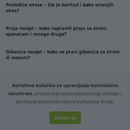
Posledice stresa – šta je kortizol i kako smanjiti
stres?
Proja recept – kako napraviti proju sa sirom,
spanaćem i mnoge druge?
Gibanica recept – kako se pravi gibanica sa sirom
ili mesom?
Keto dijeta – šta je keto dijeta, pravila i keto
jelovnik za 7 dana
Koristimo kolačiće za upravljanje korisničkim
iskustvom
, prikazivanje personalizovanog sadržaja i
Filovi za torte – kako se pravi savršen fil za torte
postizanje poslovnih ciljeva kompanije Imlek.
Salate za slavu – brzi i laki recepti za ukusne
Slažem se
slavske salate