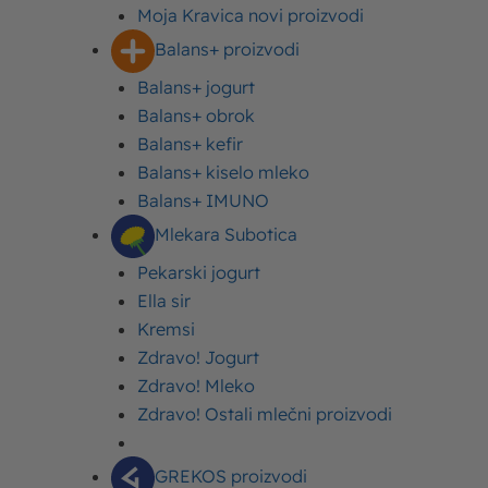
Moja Kravica novi proizvodi
Balans+ proizvodi
Balans+ jogurt
Balans+ obrok
Balans+ kefir
Balans+ kiselo mleko
5
Balans+ IMUNO
Prosečna ocena
Mlekara Subotica
Pekarski jogurt
Sadržaj
Ella sir
Originalni recept za doboš
Kremsi
Sastojci
Zdravo! Jogurt
Priprema
Zdravo! Mleko
Doboš torta – recept koji ćete voleti
Zdravo! Ostali mlečni proizvodi
Doboš torta sa korama bez putera – lakša
varijacija recepta
GREKOS proizvodi