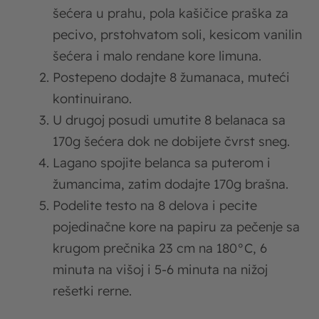
šećera u prahu, pola kašičice praška za
pecivo, prstohvatom soli, kesicom vanilin
šećera i malo rendane kore limuna.
Postepeno dodajte 8 žumanaca, muteći
kontinuirano.
U drugoj posudi umutite 8 belanaca sa
170g šećera dok ne dobijete čvrst sneg.
Lagano spojite belanca sa puterom i
žumancima, zatim dodajte 170g brašna.
Podelite testo na 8 delova i pecite
pojedinačne kore na papiru za pečenje sa
krugom prečnika 23 cm na 180°C, 6
minuta na višoj i 5-6 minuta na nižoj
rešetki rerne.