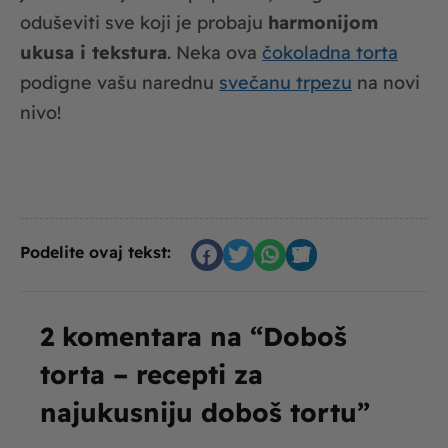
oduševiti sve koji je probaju
harmonijom
ukusa i tekstura
. Neka ova
čokoladna torta
podigne vašu narednu
svečanu trpezu
na novi
nivo!
Podelite ovaj tekst:
2 komentara na “Doboš
torta – recepti za
najukusniju doboš tortu”