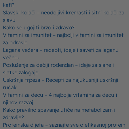
kafi?
Slavski kolači – neodoljivi kremasti i sitni kolači za
slavu
Kako se ugojiti brzo i zdravo?
Vitamini za imunitet – najbolji vitamini za imunitet
za odrasle
Lagana večera – recepti, ideje i saveti za laganu
večeru
Posluženje za dečiji rođendan – ideje za slane i
slatke zalogaje
Uskršnja trpeza – Recepti za najukusniji uskršnji
ručak
Vitamini za decu – 4 najbolja vitamina za decu i
njihov razvoj
Kako pravilno spavanje utiče na metabolizam i
zdravlje?
Proteinska dijeta – saznajte sve o efikasnoj protein