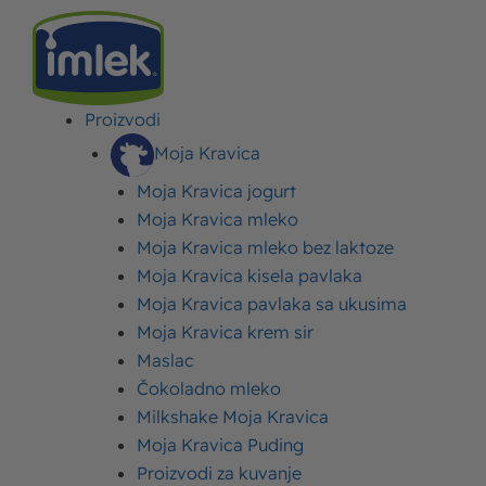
Imlek
>
Kampanje
>
Strana 4
Proizvodi
Moja Kravica
Kampanje
Moja Kravica jogurt
Moja Kravica mleko
Saznajte novosti koje će vam približiti naše najnovije
Moja Kravica mleko bez laktoze
marketinške inicijative. Pročitajte o značajnim
Moja Kravica kisela pavlaka
investicijama, lansiranju novih proizvoda koji su u
Moja Kravica pavlaka sa ukusima
skladu sa evropskim standardima i druge relevantne
Moja Kravica krem sir
vesti o kampanjama koje pokrećemo.
Maslac
Čokoladno mleko
Istaknuti tekstovi
Milkshake Moja Kravica
Moja Kravica Puding
Proizvodi za kuvanje