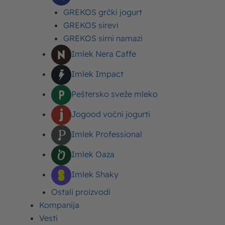
za Moja Kravica čokoladno
GREKOS grčki jogurt
mleko
GREKOS sirevi
GREKOS sirni namazi
Poslednji tekstovi
Imlek Nera Caffe
Imlek Impact
Stranica
Stranica
Stranica
Stranica
Stranica
Peštersko sveže mleko
Jogood voćni jogurti
Imlek Professional
Kampanje
Imlek
23. 05. 2016.
Imlek Oaza
Moja Kravica čokoladno mleko – “Budi dete”
(Video 1)
Imlek Shaky
Ostali proizvodi
Kompanija
Vesti