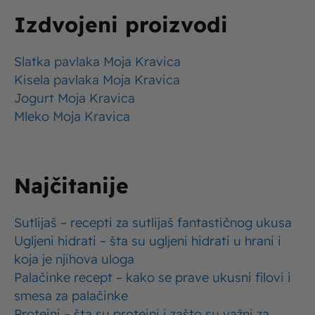
Izdvojeni proizvodi
Slatka pavlaka Moja Kravica
Kisela pavlaka Moja Kravica
Jogurt Moja Kravica
Mleko Moja Kravica
Najčitanije
Sutlijaš – recepti za sutlijaš fantastičnog ukusa
Ugljeni hidrati – šta su ugljeni hidrati u hrani i
koja je njihova uloga
Palačinke recept – kako se prave ukusni filovi i
smesa za palačinke
Proteini – šta su proteini i zašto su važni za