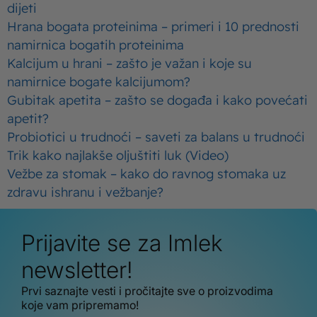
dijeti
Hrana bogata proteinima – primeri i 10 prednosti
namirnica bogatih proteinima
Kalcijum u hrani – zašto je važan i koje su
namirnice bogate kalcijumom?
Gubitak apetita – zašto se događa i kako povećati
apetit?
Probiotici u trudnoći – saveti za balans u trudnoći
Trik kako najlakše oljuštiti luk (Video)
Vežbe za stomak – kako do ravnog stomaka uz
zdravu ishranu i vežbanje?
Prijavite se za Imlek
newsletter!
Prvi saznajte vesti i pročitajte sve o proizvodima
koje vam pripremamo!