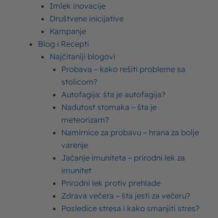
Imlek inovacije
Društvene inicijative
Kampanje
Imlek
21. 12. 2015.
Kampanje
Grekos grčki jogurt (Video)
Blog i Recepti
Najčitaniji blogovi
Probava – kako rešiti probleme sa
stolicom?
Autofagija: šta je autofagija?
Nadutost stomaka – šta je
meteorizam?
Kampanje
Imlek
19. 10. 2015.
Namirnice za probavu – hrana za bolje
Balans+ Jogurt – Treba naći balans (Video)
varenje
Jačanje imuniteta – prirodni lek za
imunitet
Prirodni lek protiv prehlade
Zdrava večera – šta jesti za večeru?
Posledice stresa i kako smanjiti stres?
Kampanje
Imlek
08. 09. 2015.