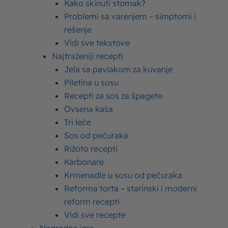
Kako skinuti stomak?
Problemi sa varenjem – simptomi i
Moja Kravica Jogurt: Ukus oko koga se svi
slazu (Video)
rešenje
Vidi sve tekstove
Najtraženiji recepti
Jela sa pavlakom za kuvanje
Piletina u sosu
Recepti za sos za špagete
Ovsena kaša
Kampanje
Imlek
16. 06. 2015.
Tri leće
Imlek Balans+ jogurt 2015 (Video)
Sos od pečuraka
Rižoto recepti
Karbonare
Krmenadle u sosu od pečuraka
Reforma torta – starinski i moderni
reform recepti
Kampanje
Imlek
21. 11. 2014.
Vidi sve recepte