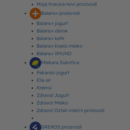
Moja Kravica novi proizvodi
Kampanje
Imlek
Balans+ proizvodi
Osnova svih dobrih jela – Moja Kravica maslac
Balans+ jogurt
Balans+ obrok
Kampanje
Imlek
Balans+ kefir
Moj Mediteran – Nova
Balans+ kiselo mleko
kampanja za Grekos
Balans+ IMUNO
Mlekara Subotica
Kampanje
Imlek
Kravica i drugari! Nova
Pekarski jogurt
kampanja za Moja Kravica
Ella sir
čokoladno mleko
Kremsi
Zdravo! Jogurt
Kampanje
Imlek
Balans+ jogurt – Svaki dan
Zdravo! Mleko
potreban!
Zdravo! Ostali mlečni proizvodi
Kampanje
Imlek
GREKOS proizvodi
Trk po srk – nova kampanja