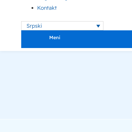
Kontakt
Mafini recepti – kako se prave slatki i slani
Ba
mafini?
sa
Srpski
Meni