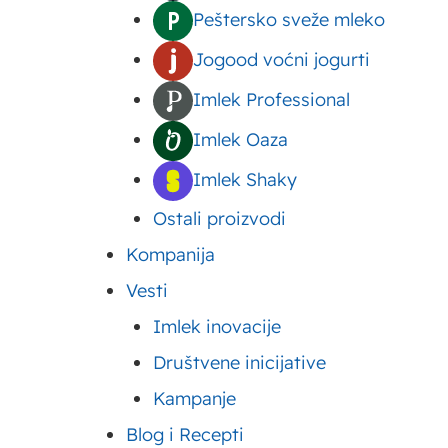
Peštersko sveže mleko
Upišite ovde
Jogood voćni jogurti
Vaša adresa e-pošte neće biti objavljena.
Neoph
Imlek Professional
Imlek Oaza
Upišite
ovde
Imlek Shaky
Ostali proizvodi
Kompanija
Vesti
Imlek inovacije
Društvene inicijative
Kampanje
Name*
Email*
Blog i Recepti