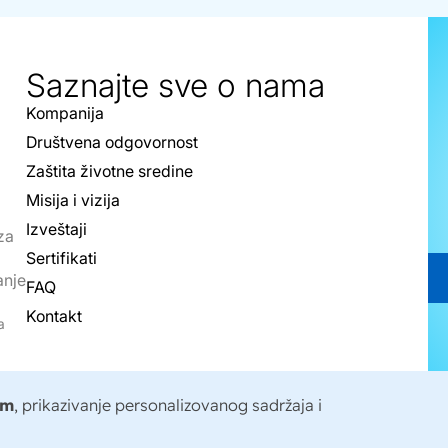
Saznajte sve o nama
Kompanija
Društvena odgovornost
Zaštita životne sredine
Misija i vizija
Izveštaji
za
Sertifikati
anje
FAQ
Kontakt
a
om
, prikazivanje personalizovanog sadržaja i