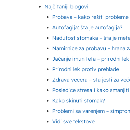
Najčitaniji blogovi
Probava – kako rešiti probleme
Autofagija: šta je autofagija?
Nadutost stomaka – šta je met
Namirnice za probavu – hrana za
Jačanje imuniteta – prirodni lek
Prirodni lek protiv prehlade
Zdrava večera – šta jesti za ve
Posledice stresa i kako smanjiti
Kako skinuti stomak?
Problemi sa varenjem – simptom
Vidi sve tekstove