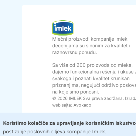
Mlečni proizvodi kompanije Imlek
decenijama su sinonim za kvalitet i
raznovrsnu ponudu.
Sa više od 200 proizvoda od mleka,
dajemo funkcionalna rešenja i ukuse 
svakoga i poznati kvalitet krunisan
priznanjima, negujući održivo poslov
na koje smo ponosni.
© 2026 IMLEK Sva prava zadržana. Izrad
web sajta:
Avokado
Koristimo kolačiće za upravljanje korisničkim iskustv
postizanje poslovnih ciljeva kompanije Imlek.