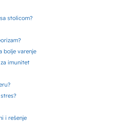
 sa stolicom?
eorizam?
 bolje varenje
 za imunitet
čeru?
 stres?
Popularni tekstovi
i i rešenje