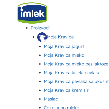
Proizvodi
IMLEK
>
VESTI
>
UČEŠĆE IMLEK TIMA NA UNICEF FER PLEJ TURNIRU
Moja Kravica
Moja Kravica jogurt
Učešće Imlek tima 
Moja Kravica mleko
Moja Kravica mleko bez laktoze
turniru
Moja Kravica kisela pavlaka
Moja Kravica pavlaka sa ukusi
Objavljeno:
17. septembar 2018.
Ažurirano: 31. jul 2026.
Autor:
Moja Kravica krem sir
Maslac
Čokoladno mleko