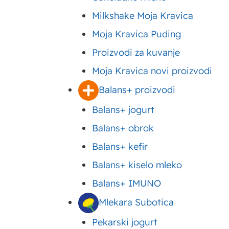
Milkshake Moja Kravica
Moja Kravica Puding
Proizvodi za kuvanje
Moja Kravica novi proizvodi
Balans+ proizvodi
Balans+ jogurt
Balans+ obrok
Balans+ kefir
Balans+ kiselo mleko
Balans+ IMUNO
Beograd, 17. septembar 2018. godine
– Kompani
Mlekara Subotica
organizovao UNICEF sa ciljem da obezbedi bolje 
Pekarski jogurt