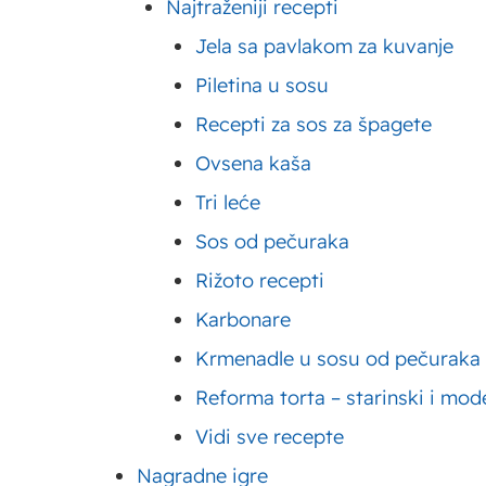
Najtraženiji recepti
Kiflice – recepti za najmekše slatke i slane
Ka
kiflice
b
Jela sa pavlakom za kuvanje
Piletina u sosu
Salate za slavu – brzi i laki recepti za
Pu
ukusne slavske salate
ko
Recepti za sos za špagete
Ovsena kaša
Slani rolati – recepti za najukusnije slane
Ko
Tri leće
rolate
ne
Sos od pečuraka
Proja recept – kako napraviti proju sa
Ri
Rižoto recepti
sirom, spanaćem i mnoge druge?
ri
Karbonare
Krmenadle u sosu od pečuraka
Pileća salata – recepti za salate sa
Po
piletinom sjajnog ukusa
sm
Reforma torta – starinski i mod
Vidi sve recepte
Vitamin B – značaj i uticaj koji kompleks
Zd
vitamina B ima na zdravlje
sa
Nagradne igre