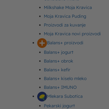
Milkshake Moja Kravica
Moja Kravica Puding
Proizvodi za kuvanje
Moja Kravica novi proizvodi
Balans+ proizvodi
Balans+ jogurt
Balans+ obrok
30 min
Balans+ kefir
Balans+ kiselo mleko
Vreme spremanja
Balans+ IMUNO
Mlekara Subotica
Sadržaj
Pekarski jogurt
Ne postoji ništa ukusnije 