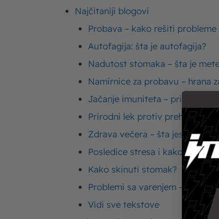
Nekoliko kašika M
Najčitaniji blogovi
Probava – kako rešiti probleme
So, biber, vlašac, 
Autofagija: šta je autofagija?
Nekoliko kašika re
Nadutost stomaka – šta je met
Namirnice za probavu – hrana za
Jačanje imuniteta – prirodni lek
Priprema
Prirodni lek protiv prehlade
Zdrava večera – šta jesti za ve
Zamesite testo od ovih sa
Posledice stresa i kako smanjiti
pomalo dodajete brašno 
providnu foliju i neka o
Kako skinuti stomak?
napravite raviole.
Problemi sa varenjem – simptom
Izmešajte spanać, sir i m
Vidi sve tekstove
ostavite dok testo odstoj