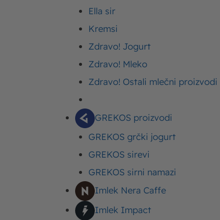
Sastojci
Ella sir
izbor! Tajna dobrih raviola
Priprema
obaveznom kremastom pun
Kremsi
Zdravo! Jogurt
A šta je kremastije od Moj
Zdravo! Mleko
otkrijemo recept, daćemo
raviola! Ako imate mašinu z
Zdravo! Ostali mlečni proizvodi
radite. Ako nemate – to ni
GREKOS proizvodi
GREKOS grčki jogurt
Sastojci
GREKOS sirevi
GREKOS sirni namazi
2 srednja jaja, koj
Imlek Nera Caffe
200 g brašna – na
Imlek Impact