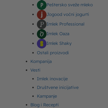
1 kašika maslinovo
Peštersko sveže mleko
Jogood voćni jogurti
Nekoliko briketa s
Imlek Professional
3 prepune kašike s
Imlek Oaza
1 prepuna kašika 
Imlek Shaky
Ostali proizvodi
So i biber po ukus
Kompanija
Oko 2 šake iseckan
Vesti
šampinjoni)
Imlek inovacije
Malo belog luka – 
Društvene inicijative
Kampanje
Puna kašika Moja 
Blog i Recepti