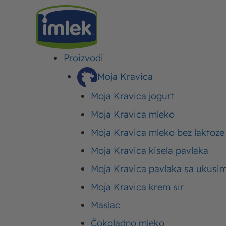
Proizvodi
IMLEK
>
RECEPTI
>
RECEPTI ZA VEČERU
>
RAVIOLI SA SIROM I SPANAĆEM U KREM S
Moja Kravica
Moja Kravica jogurt
Ravioli sa sirom i 
Moja Kravica mleko
Moja Kravica mleko bez laktoze
Objavljeno:
29. avgust 2017.
Ažurirano: 10. oktobar 2023.
Autor:
Moja Kravica kisela pavlaka
Moja Kravica pavlaka sa ukusi
Moja Kravica krem sir
Maslac
Čokoladno mleko