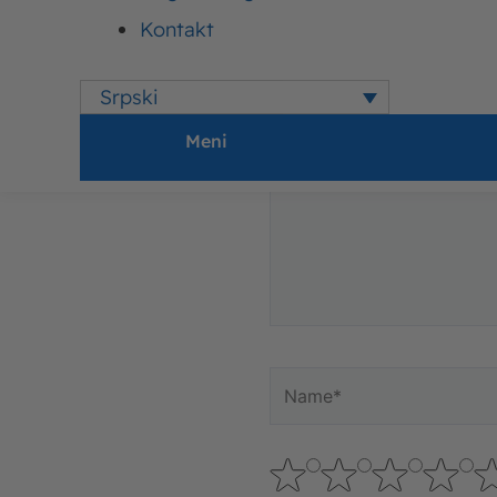
Vaša adresa e-pošte neće
Kontakt
Upišite
Srpski
ovde
Meni
Name*