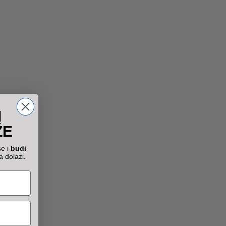
I
ŽE
se i
budi
a dolazi.