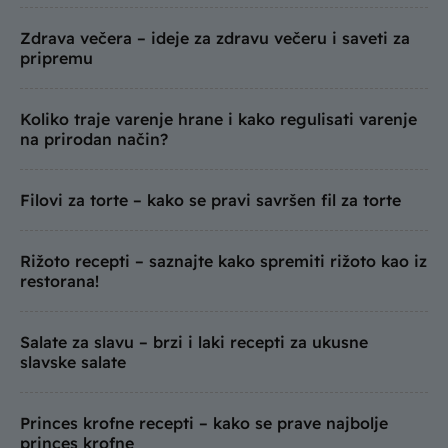
Zdrava večera – ideje za zdravu večeru i saveti za
pripremu
Koliko traje varenje hrane i kako regulisati varenje
na prirodan način?
Filovi za torte – kako se pravi savršen fil za torte
Rižoto recepti – saznajte kako spremiti rižoto kao iz
restorana!
Salate za slavu – brzi i laki recepti za ukusne
slavske salate
Princes krofne recepti – kako se prave najbolje
princes krofne