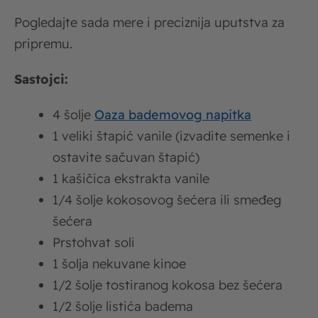
Pogledajte sada mere i preciznija uputstva za
pripremu.
Sastojci:
4 šolje
Oaza bademovog napitka
1 veliki štapić vanile (izvadite semenke i
ostavite sačuvan štapić)
1 kašičica ekstrakta vanile
1/4 šolje kokosovog šećera ili smeđeg
šećera
Prstohvat soli
1 šolja nekuvane kinoe
1/2 šolje tostiranog kokosa bez šećera
1/2 šolje listića badema