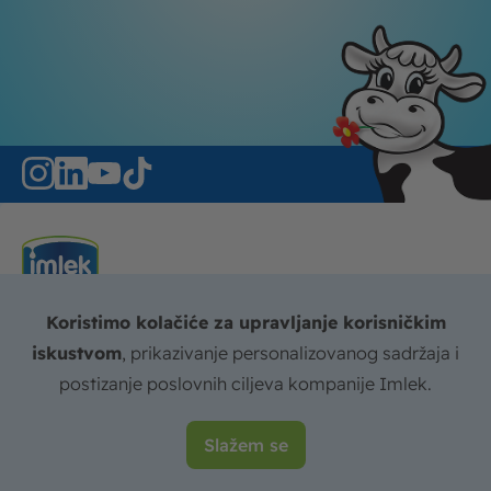
Mlečni proizvodi kompanije Imlek decenijama su
Koristimo kolačiće za upravljanje korisničkim
sinonim za kvalitet i raznovrsnu ponudu.
iskustvom
, prikazivanje personalizovanog sadržaja i
Sa više od 200 proizvoda od mleka, dajemo
postizanje poslovnih ciljeva kompanije Imlek.
funkcionalna rešenja i ukuse za svakoga i poznati
kvalitet krunisan priznanjima, negujući održivo
Slažem se
poslovanje na koje smo ponosni.