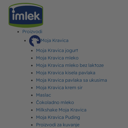
Proizvodi
IMLEK
>
RECEPTI
>
ZDRAVI RECEPTI
>
KINOA RECEPTI – 4 NAJUKUSNIJE
POSLASTICE OD KINOE
Moja Kravica
Moja Kravica jogurt
Kinoa recepti – 4
Moja Kravica mleko
Moja Kravica mleko bez laktoze
najukusnije poslastice od
Moja Kravica kisela pavlaka
kinoe
Moja Kravica pavlaka sa ukusima
Moja Kravica krem sir
Objavljeno:
20. maj 2024.
Ažurirano: 05. maj 2025.
Autor:
Imlek
Maslac
Čokoladno mleko
Milkshake Moja Kravica
Moja Kravica Puding
Proizvodi za kuvanje