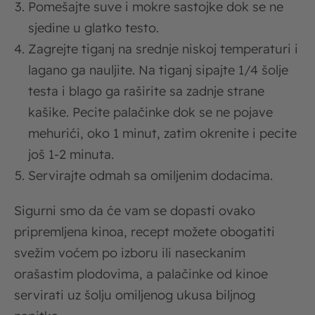
Pomešajte suve i mokre sastojke dok se ne
sjedine u glatko testo.
Zagrejte tiganj na srednje niskoj temperaturi i
lagano ga nauljite. Na tiganj sipajte 1/4 šolje
testa i blago ga raširite sa zadnje strane
kašike. Pecite palačinke dok se ne pojave
mehurići, oko 1 minut, zatim okrenite i pecite
još 1-2 minuta.
Servirajte odmah sa omiljenim dodacima.
Sigurni smo da će vam se dopasti ovako
pripremljena kinoa, recept možete obogatiti
svežim voćem po izboru ili naseckanim
orašastim plodovima, a palačinke od kinoe
servirati uz šolju omiljenog ukusa biljnog