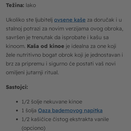
Težina:
lako
Ukoliko ste ljubitelj
ovsene kaše
za doručak i u
stalnoj potrazi za novim verzijama ovog obroka,
savršen je trenutak da isprobate i kašu sa
kinoom.
Kaša od kinoe
je idealna za one koji
žele nutritivno bogat obrok koji je jednostavan i
brz za pripremu i sigurno će postati vaš novi
omiljeni jutarnji ritual.
Sastojci:
1/2 šolje nekuvane kinoe
1 šolja
Oaza bademovog napitka
1/2 kašičice čistog ekstrakta vanile
(opciono)