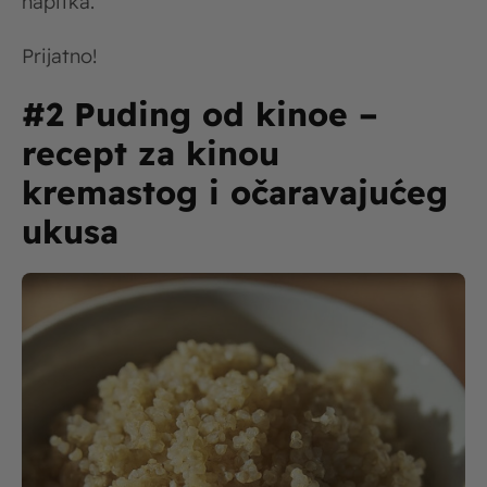
napitka.
Prijatno!
#2 Puding od kinoe –
recept za kinou
kremastog i očaravajućeg
ukusa