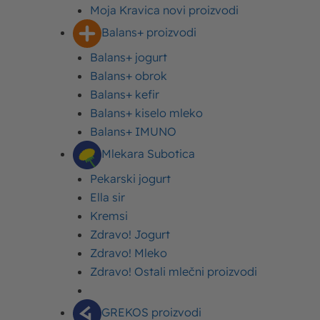
Moja Kravica novi proizvodi
Balans+ proizvodi
Balans+ jogurt
Balans+ obrok
Balans+ kefir
Balans+ kiselo mleko
Balans+ IMUNO
8-10
25 minuta
Lako
Mlekara Subotica
Osoba/porcija
Vreme spremanja
Težina recepta
Pekarski jogurt
Ella sir
Sadržaj
Kremsi
#1 Palačinke od kinoe – recept za neuobičajene
Zdravo! Jogurt
palačinke
Zdravo! Mleko
Sastojci
Zdravo! Ostali mlečni proizvodi
Priprema
#2 Puding od kinoe – recept za kinou
GREKOS proizvodi