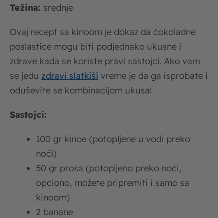
Težina:
srednje
Ovaj recept sa kinoom je dokaz da čokoladne
poslastice mogu biti podjednako ukusne i
zdrave kada se koriste pravi sastojci. Ako vam
se jedu
zdravi slatkiši
vreme je da ga isprobate i
oduševite se kombinacijom ukusa!
Sastojci:
100 gr kinoe (potopljene u vodi preko
noći)
50 gr prosa (potopljeno preko noći,
opciono, možete pripremiti i samo sa
kinoom)
2 banane