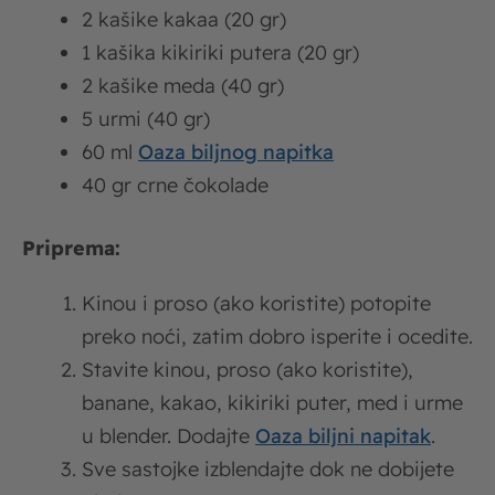
2 kašike kakaa (20 gr)
1 kašika kikiriki putera (20 gr)
2 kašike meda (40 gr)
5 urmi (40 gr)
60 ml
Oaza biljnog napitka
40 gr crne čokolade
Priprema:
Kinou i proso (ako koristite) potopite
preko noći, zatim dobro isperite i ocedite.
Stavite kinou, proso (ako koristite),
banane, kakao, kikiriki puter, med i urme
u blender. Dodajte
Oaza biljni napitak
.
Sve sastojke izblendajte dok ne dobijete