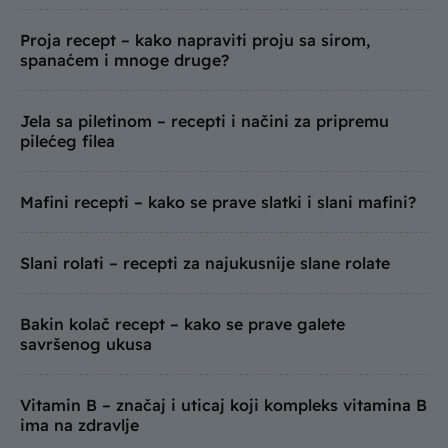
Proja recept – kako napraviti proju sa sirom,
spanaćem i mnoge druge?
Jela sa piletinom – recepti i načini za pripremu
pilećeg filea
Mafini recepti – kako se prave slatki i slani mafini?
Slani rolati – recepti za najukusnije slane rolate
Bakin kolač recept – kako se prave galete
savršenog ukusa
Vitamin B – značaj i uticaj koji kompleks vitamina B
ima na zdravlje