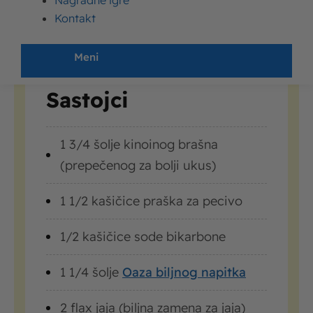
Nagradne igre
palačinke
od kinoe sa minimalno kalorija, a
Kontakt
jednako dobrim ukusom!
Meni
Sastojci
1 3/4 šolje kinoinog brašna
(prepečenog za bolji ukus)
1 1/2 kašičice praška za pecivo
1/2 kašičice sode bikarbone
1 1/4 šolje
Oaza biljnog napitka
2 flax jaja (biljna zamena za jaja)