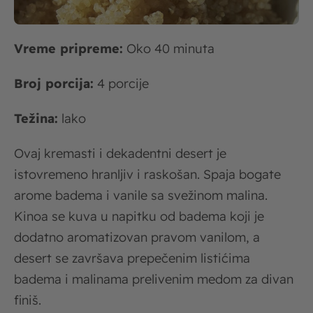
Vreme pripreme:
Oko 40 minuta
Broj porcija:
4 porcije
Težina:
lako
Ovaj kremasti i dekadentni desert je
istovremeno hranljiv i raskošan. Spaja bogate
arome badema i vanile sa svežinom malina.
Kinoa se kuva u napitku od badema koji je
dodatno aromatizovan pravom vanilom, a
desert se završava prepečenim listićima
badema i malinama prelivenim medom za divan
finiš.