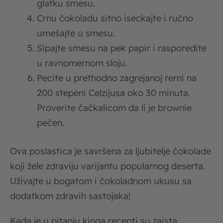
glatku smesu.
Crnu čokoladu sitno iseckajte i ručno
umešajte u smesu.
Sipajte smesu na pek papir i rasporedite
u ravnomernom sloju.
Pecite u prethodno zagrejanoj rerni na
200 stepeni Celzijusa oko 30 minuta.
Proverite čačkalicom da li je brownie
pečen.
Ova poslastica je savršena za ljubitelje čokolade
koji žele zdraviju varijantu popularnog deserta.
Uživajte u bogatom i čokoladnom ukusu sa
dodatkom zdravih sastojaka!
Kada je u pitanju kinoa recepti su zaista