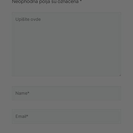
Neophodna polja su označena
*
Upišite
ovde
Name*
Email*