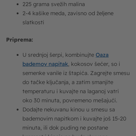
225 grama svežih malina
2-4 kašike meda, zavisno od željene
slatkosti
Priprema:
U srednjoj šerpi, kombinujte
Oaza
bademov napitak
, kokosov šećer, so i
semenke vanile iz štapića. Zagrejte smesu
do tačke ključanja, a zatim smanjite
temperaturu i kuvajte na laganoj vatri
oko 30 minuta, povremeno mešajući.
Dodajte nekuvanu kinou u smesu sa
bademovim napitkom i kuvajte još 15-20
minuta, ili dok puding ne postane