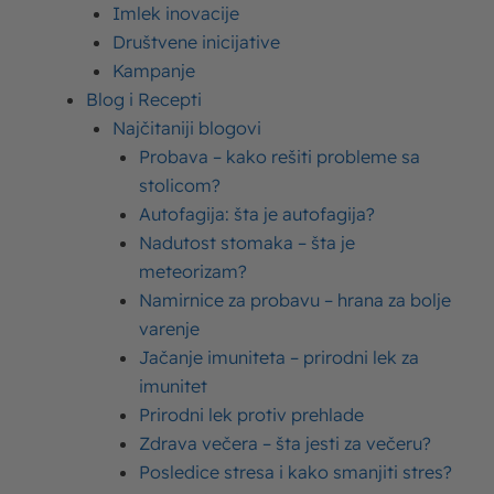
Imlek inovacije
Društvene inicijative
Kampanje
Blog i Recepti
Najčitaniji blogovi
Probava – kako rešiti probleme sa
stolicom?
Autofagija: šta je autofagija?
Nadutost stomaka – šta je
meteorizam?
Namirnice za probavu – hrana za bolje
Podelite ovaj tekst:
varenje
Jačanje imuniteta – prirodni lek za
Upišite ovde
imunitet
Prirodni lek protiv prehlade
Vaša adresa e-pošte neće biti objavljena.
Zdrava večera – šta jesti za večeru?
Neophodna polja su označena
*
Posledice stresa i kako smanjiti stres?