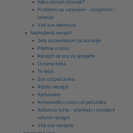
Kako skinuti stomak?
Upišite
Problemi sa varenjem – simptomi i
ovde
rešenje
Vidi sve tekstove
Najtraženiji recepti
Jela sa pavlakom za kuvanje
Piletina u sosu
Recepti za sos za špagete
Ovsena kaša
Tri leće
Name*
Sos od pečuraka
Rižoto recepti
Karbonare
Email*
Krmenadle u sosu od pečuraka
Reforma torta – starinski i moderni
reform recepti
Vidi sve recepte