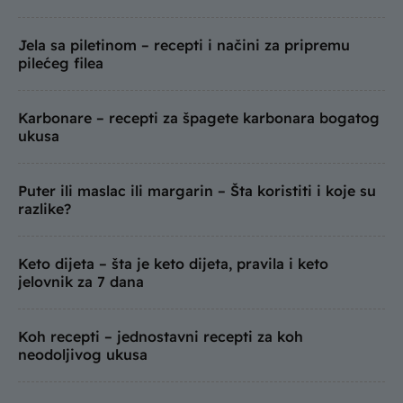
Jela sa piletinom – recepti i načini za pripremu
pilećeg filea
Karbonare – recepti za špagete karbonara bogatog
ukusa
Puter ili maslac ili margarin – Šta koristiti i koje su
razlike?
Keto dijeta – šta je keto dijeta, pravila i keto
jelovnik za 7 dana
Koh recepti – jednostavni recepti za koh
neodoljivog ukusa