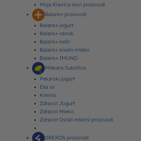
Moja Kravica novi proizvodi
Balans+ proizvodi
Balans+ jogurt
Kažu da se po jutru dan poznaje, i zato je važno da
Balans+ obrok
doručak bude kvalitetan i hranljiv, kako bismo imali
Balans+ kefir
dovoljno energije tokom čitavog dana. Nakon svakog
Balans+ kiselo mleko
obroka ključno je da se osećamo lako i poletno, tako
Balans+ IMUNO
da su
Balans+ proizvodi
idealan izbor, koji će vam
Mlekara Subotica
obezbediti ravnotežu organizma i željeni osećaj
lakoće.
Pekarski jogurt
Ella sir
Nakon nekog vremena, na tržište se vraća i
Balans+
Kremsi
obrok
– čuven je po jedinstvenom
spoju žitarica,
Zdravo! Jogurt
voća i jogurta
. Od sada će Balans+ obrok biti u
Zdravo! Mleko
ponudi u novoj kartonskoj ambalaži i pakovanju od
Zdravo! Ostali mlečni proizvodi
330g, što predstavlja pravu meru za svaki izbalansiran
obrok.
GREKOS proizvodi