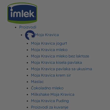
Proizvodi
IMLEK
>
KAMPANJE
>
BALANS+ OBROK – ZA SVAKI DOBAR START!
Moja Kravica
Moja Kravica jogurt
Balans+ obrok – Za svaki
Moja Kravica mleko
dobar start!
Moja Kravica mleko bez laktoze
Moja Kravica kisela pavlaka
Objavljeno:
11. oktobar 2019.
Ažurirano: 11. oktobar 2019.
Autor:
Imlek
Moja Kravica pavlaka sa ukusima
Moja Kravica krem sir
Maslac
Čokoladno mleko
Milkshake Moja Kravica
Moja Kravica Puding
Proizvodi za kuvanje