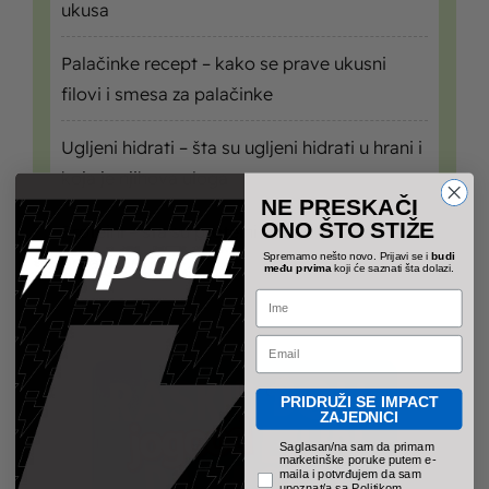
ukusa
Palačinke recept – kako se prave ukusni
filovi i smesa za palačinke
Ugljeni hidrati – šta su ugljeni hidrati u hrani i
koja je njihova uloga
NE PRESKAČI
ONO ŠTO STIŽE
Proteini – šta su proteini i zašto su važni za
Spremamo nešto novo. Prijavi se i
budi
organizam?
među prvima
koji će saznati šta dolazi.
Name
Email
PRIDRUŽI SE IMPACT
ZAJEDNICI
pravno obavezno polje
Saglasan/na sam da primam
marketinške poruke putem e-
maila i potvrđujem da sam
upoznat/a sa Politikom