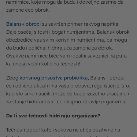
namirnice, koje mogu da budu i dovoljno zasitne da
zamene ceo obrok.
Balans+ obroci
su savršen primer takvog napitka.
Daje osećaj sitosti i bogat nutrijentima, Balans+ obrok
obezbediće vas svim korisnim nutrijentima, pa mogu
da budu i odlična, hidrirajuća zamena za obrok.
Ovakve namirnice biće vam idealni saveznici na putu
ka unosu većih količina tečnosti!
Zbog
korisnog prisustva probiotika
, Balans+ obroci
će i odlično uticati i na vašu probavu, regulišući je, što,
kao što smo naučili, može da bude izuzetno značajno i
za stanje hidriranosti i celokupno zdravlje organizma.
Da li sve tečnosti hidriraju organizam?
Tečnosti poput kafe i sokova ne utiču pozitivno na