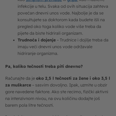
infekcije u telu. Svaka od ovih situacija zahteva
povećan dnevni unos vode. Najbolje je da se
konsultujete sa doktorom kada budete išli na
pregled oko toga koliko vode više treba da
pijete da biste hidrirali organizam.
Trudnoća i dojenje
– Trudnice i dojilje treba da
imaju veći dnevni unos vode održavale
hidriranje organizma.
Pa, koliko tečnosti treba piti dnevno?
Računajte da je
oko 2,5 l tečnosti za žene i oko 3,5 l
za muškarce
– sasvim dovoljno. Ipak, uzmite u obzir
gore navedene faktore. Ako ste recimo, fizički aktivni
na intenzivnom nivou, na ovu količinu dodajte još
barem pola litre tečnosti.