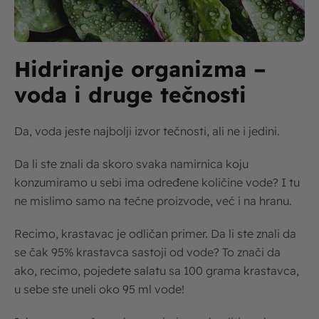
Hidriranje organizma –
voda i druge tečnosti
Da, voda jeste najbolji izvor tečnosti, ali ne i jedini.
Da li ste znali da skoro svaka namirnica koju
konzumiramo u sebi ima određene količine vode? I tu
ne mislimo samo na tečne proizvode, već i na hranu.
Recimo, krastavac je odličan primer. Da li ste znali da
se čak 95% krastavca sastoji od vode? To znači da
ako, recimo, pojedete salatu sa 100 grama krastavca,
u sebe ste uneli oko 95 ml vode!