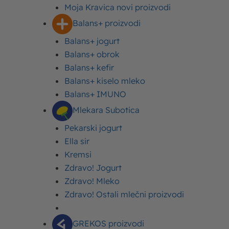
Moja Kravica novi proizvodi
Balans+ proizvodi
Balans+ jogurt
Balans+ obrok
Balans+ kefir
Balans+ kiselo mleko
Sadržaj
Balans+ IMUNO
Dnevni unos tečnosti – koliko vode treba piti
Mlekara Subotica
dnevno?
Od čega zavisi to koliko vode treba piti
Pekarski jogurt
dnevno?
Ella sir
Hidriranje organizma – voda i druge tečnosti
Kremsi
Hidratacija organizma je dugoročan proces
Zdravo! Jogurt
Zdravo! Mleko
Zdravo! Ostali mlečni proizvodi
„Koliko vode treba piti dnevno?”
je verovatno
najčešće postavljeno pitanje na polju nutricionizma.
GREKOS proizvodi