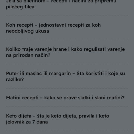
Jela sa piletinom – recepti i načini za pripremu
pilećeg filea
Koh recepti – jednostavni recepti za koh
neodoljivog ukusa
Koliko traje varenje hrane i kako regulisati varenje
na prirodan način?
Puter ili maslac ili margarin – Šta koristiti i koje su
razlike?
Mafini recepti – kako se prave slatki i slani mafini?
Keto dijeta – šta je keto dijeta, pravila i keto
jelovnik za 7 dana