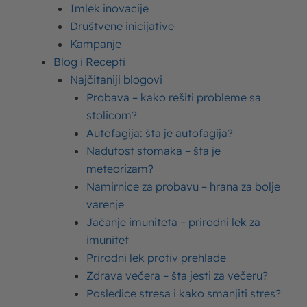
Imlek inovacije
unos vode.
Društvene inicijative
Dnevni unos tečnosti –
Kampanje
Blog i Recepti
koliko vode treba piti
Najčitaniji blogovi
dnevno?
Probava – kako rešiti probleme sa
stolicom?
Autofagija: šta je autofagija?
Vodu treba piti svakodnevno, a unos raspoređivati
Nadutost stomaka – šta je
ravnopravno tokom celog dana.
meteorizam?
Smatra se da je organizam dobro hidriran onda kada
Namirnice za probavu – hrana za bolje
imate potrebu da urinirate na svakih 2 do 4 sata, a urin
varenje
uvek treba da bude svetle boje. Ovo je ujedno i
Jačanje imuniteta – prirodni lek za
najbolji način da proverite stanje hidriranosti
imunitet
organizma – po boji urina. Što svetliji urin, to je
Prirodni lek protiv prehlade
organizam bolje hidriran. Kada primetite tamnu boju
Zdrava večera – šta jesti za večeru?
urina, to je prvi znak dehidriranosti i znači da treba da
Posledice stresa i kako smanjiti stres?