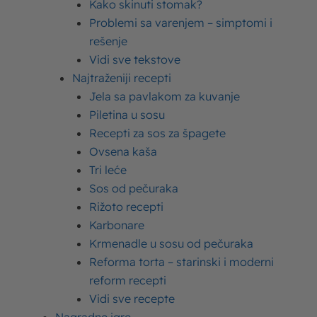
pripazite na svoj unos vode.
Kako skinuti stomak?
Problemi sa varenjem – simptomi i
Najčešće, ovo će se dogoditi ujutru, jer smo celu noć
rešenje
prespavali bez ispijanja vode, a dok spavamo – telo
Vidi sve tekstove
gubi tečnost (verovali ili ne, najviše disanjem!).
Najtraženiji recepti
Jela sa pavlakom za kuvanje
Zato je i najveća preporuka da obavezan termin za
Piletina u sosu
ispijanje vode budu
ujutru i uveče, odmah nakon i
Recepti za sos za špagete
pre spavanja.
Najbolje je da čašu punu vode uvek
Ovsena kaša
držite pored kreveta kako biste se osigurali da ćete
Tri leće
popiti potrebnu količinu i nećete dehidrirati tokom
Sos od pečuraka
večeri.
Rižoto recepti
Karbonare
Osim jutarnje i večernje čaše vode, ostatak dnevnog
Krmenadle u sosu od pečuraka
unosa treba da rasporedite ravnopravno tokom dana.
Reforma torta – starinski i moderni
Sada je pravo vreme da odgovorimo i na čuveno
reform recepti
pitanje:
Vidi sve recepte
– Koliko vode piti dnevno?