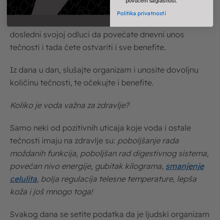
povučem saglasnost.
Politika privatnosti
Kada ste odredili koliko vode dnevno treba piti, budite
dosledni svojoj odluci da povećate dnevni unos
tečnosti i tada ćete ostvariti i sve benefite.
Iz dana u dan, slušajte organizam i unosite dovoljnu
količinu tečnosti, te očekujte i benefite.
Koliko je voda važna za zdravlje?
Samo neki od pozitivnih uticaja koje voda i ostale
tečnosti imaju na zdravlje su:
poboljšanje rada
moždanih funkcija, poboljšan rad digestivnog sistema,
povećan nivo energije, gubitak kilograma,
smanjenje
celulita
, bolja regulacija telesne temperature, lepša
koža i još mnogo toga!
Svakog dana se setite podatka da je ljudski organizam