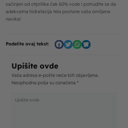
sačinjen od otprilike čak 60% vode i potrudite se da
adekvatna hidratacija tela postane vaša omiljena
navika!
Podelite ovaj tekst:
Upišite ovde
Vaša adresa e-pošte neće biti objavljena.
Neophodna polja su označena
*
Upišite
ovde