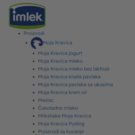
Proizvodi
IMLEK
>
BLOG
>
LIFESTYLE
>
KOLIKO VODE TREBA PITI DNEVNO I ZAŠTO JE
HIDRATACIJA ORGANIZMA ZNAČAJNA?
Moja Kravica
Moja Kravica jogurt
Koliko vode treba piti
Moja Kravica mleko
Moja Kravica mleko bez laktoze
dnevno i zašto je
Moja Kravica kisela pavlaka
hidratacija organizma
Moja Kravica pavlaka sa ukusima
Moja Kravica krem sir
značajna?
Maslac
Čokoladno mleko
Milkshake Moja Kravica
Objavljeno:
13. jun 2022.
Ažurirano: 22. novembar 2023.
Autor:
Imlek
Moja Kravica Puding
Proizvodi za kuvanje