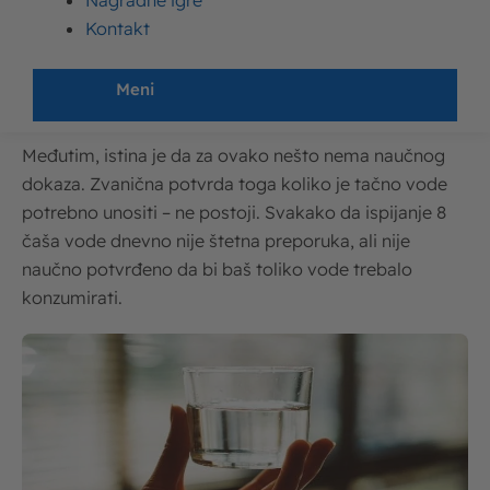
Nagradne igre
Kontakt
Verovatno ste nebrojano puta pročitali kako treba da
se pije barem 2 l vode svakog dana ili da se ispije 8
Meni
čaša vode.
Međutim, istina je da za ovako nešto nema naučnog
dokaza. Zvanična potvrda toga koliko je tačno vode
potrebno unositi – ne postoji. Svakako da ispijanje 8
čaša vode dnevno nije štetna preporuka, ali nije
naučno potvrđeno da bi baš toliko vode trebalo
konzumirati.