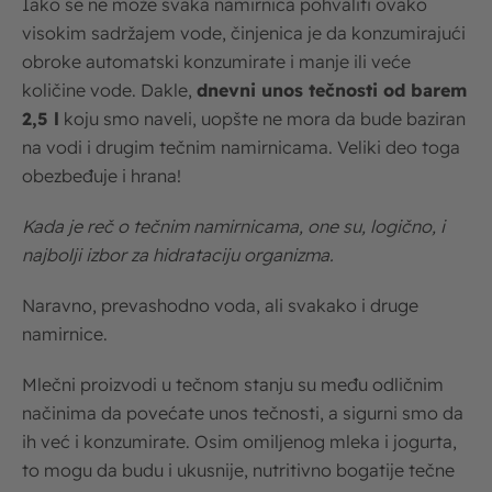
Iako se ne može svaka namirnica pohvaliti ovako
visokim sadržajem vode, činjenica je da konzumirajući
obroke automatski konzumirate i manje ili veće
količine vode. Dakle,
dnevni unos tečnosti od barem
2,5 l
koju smo naveli, uopšte ne mora da bude baziran
na vodi i drugim tečnim namirnicama. Veliki deo toga
obezbeđuje i hrana!
Kada je reč o tečnim namirnicama, one su, logično, i
najbolji izbor za hidrataciju organizma.
Naravno, prevashodno voda, ali svakako i druge
namirnice.
Mlečni proizvodi u tečnom stanju su među odličnim
načinima da povećate unos tečnosti, a sigurni smo da
ih već i konzumirate. Osim omiljenog mleka i jogurta,
to mogu da budu i ukusnije, nutritivno bogatije tečne