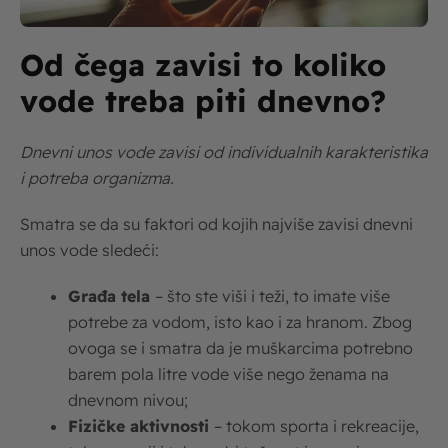
Od čega zavisi to koliko
vode treba piti dnevno?
Dnevni unos vode zavisi od individualnih karakteristika
i potreba organizma.
Smatra se da su faktori od kojih najviše zavisi dnevni
unos vode sledeći:
Građa tela
– što ste viši i teži, to imate više
potrebe za vodom, isto kao i za hranom. Zbog
ovoga se i smatra da je muškarcima potrebno
barem pola litre vode više nego ženama na
dnevnom nivou;
Fizičke aktivnosti
– tokom sporta i rekreacije,