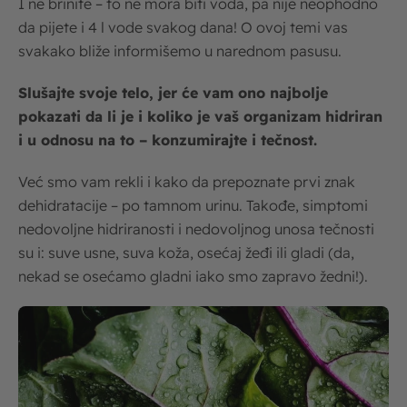
I ne brinite – to ne mora biti voda, pa nije neophodno
da pijete i 4 l vode svakog dana! O ovoj temi vas
svakako bliže informišemo u narednom pasusu.
Slušajte svoje telo, jer će vam ono najbolje
pokazati da li je i koliko je vaš organizam hidriran
i u odnosu na to – konzumirajte i tečnost.
Već smo vam rekli i kako da prepoznate prvi znak
dehidratacije – po tamnom urinu. Takođe, simptomi
nedovoljne hidriranosti i nedovoljnog unosa tečnosti
su i: suve usne, suva koža, osećaj žeđi ili gladi (da,
nekad se osećamo gladni iako smo zapravo žedni!).