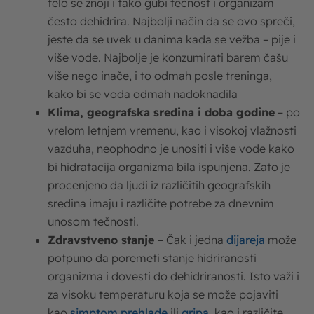
telo se znoji i tako gubi tečnost i organizam
često dehidrira. Najbolji način da se ovo spreči,
jeste da se uvek u danima kada se vežba – pije i
više vode. Najbolje je konzumirati barem čašu
više nego inače, i to odmah posle treninga,
kako bi se voda odmah nadoknadila
Klima, geografska sredina i doba godine
– po
vrelom letnjem vremenu, kao i visokoj vlažnosti
vazduha, neophodno je unositi i više vode kako
bi hidratacija organizma bila ispunjena. Zato je
procenjeno da ljudi iz različitih geografskih
sredina imaju i različite potrebe za dnevnim
unosom tečnosti.
Zdravstveno stanje
– Čak i jedna
dijareja
može
potpuno da poremeti stanje hidriranosti
organizma i dovesti do dehidriranosti. Isto važi i
za visoku temperaturu koja se može pojaviti
kao
simptom prehlade
ili
gripa
, kao i različite