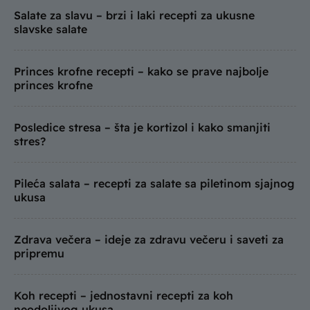
Salate za slavu – brzi i laki recepti za ukusne
slavske salate
Princes krofne recepti – kako se prave najbolje
princes krofne
Posledice stresa – šta je kortizol i kako smanjiti
stres?
Pileća salata – recepti za salate sa piletinom sjajnog
ukusa
Zdrava večera – ideje za zdravu večeru i saveti za
pripremu
Koh recepti – jednostavni recepti za koh
neodoljivog ukusa