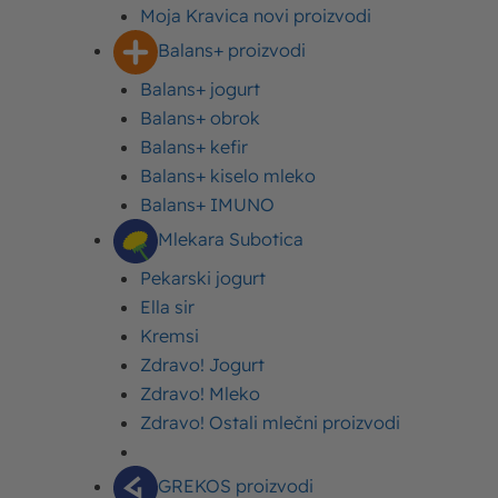
Moja Kravica novi proizvodi
igra počinje 29. avgusta i traje sve do 28. septembra
Balans+ proizvodi
2024. godine.
Balans+ jogurt
U ovoj nagradnoj igri Moja Kravica će podeliti 30
Balans+ obrok
Iphone 15 telefona.
Balans+ kefir
Balans+ kiselo mleko
Sve što treba da uradite je da u Delhaize objektima
Balans+ IMUNO
kupite bilo koje Moja Kravica čokoladno mleko
Mlekara Subotica
(500ml I manje), D3 mleko, milkshake ili puding u
minimalnom iznosu od 100rsd, a zatim pošaljete KOD
Pekarski jogurt
sa nefiskalnog isečka SMS-om na 4242 u periodu od
Ella sir
29.8. do 27.9. do 23:59h. Ne zaboravite da sačuvate
Kremsi
račun do 19. Oktobra!
Zdravo! Jogurt
Zdravo! Mleko
Svakog dana biće izvučen jedan srećni dobitnik novog
Zdravo! Ostali mlečni proizvodi
iPhone 15 telefona!
GREKOS proizvodi
Slanjem KOD-a učesnik prihvata pravila objavljena na