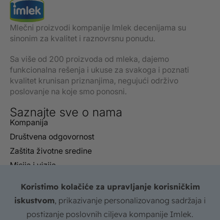
Mlečni proizvodi kompanije Imlek decenijama su
sinonim za kvalitet i raznovrsnu ponudu.
Sa više od 200 proizvoda od mleka, dajemo
funkcionalna rešenja i ukuse za svakoga i poznati
kvalitet krunisan priznanjima, negujući održivo
poslovanje na koje smo ponosni.
Saznajte sve o nama
Kompanija
Društvena odgovornost
Zaštita životne sredine
Misija i vizija
Izveštaji
Koristimo kolačiće za upravljanje korisničkim
Sertifikati
iskustvom
, prikazivanje personalizovanog sadržaja i
FAQ
postizanje poslovnih ciljeva kompanije Imlek.