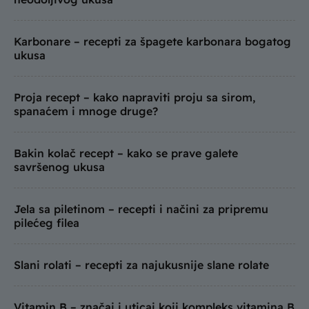
Karbonare – recepti za špagete karbonara bogatog
ukusa
Proja recept – kako napraviti proju sa sirom,
spanaćem i mnoge druge?
Bakin kolač recept – kako se prave galete
savršenog ukusa
Jela sa piletinom – recepti i načini za pripremu
pilećeg filea
Slani rolati – recepti za najukusnije slane rolate
Vitamin B – značaj i uticaj koji kompleks vitamina B