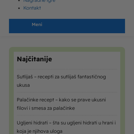
Nagradne igre
Mleko Moja Kravica
Kontakt
Meni
Najčitanije
Sutlijaš – recepti za sutlijaš fantastičnog
ukusa
Palačinke recept – kako se prave ukusni
filovi i smesa za palačinke
Ugljeni hidrati – šta su ugljeni hidrati u hrani i
koja je njihova uloga