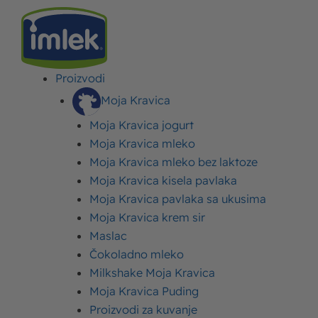
Proizvodi
IMLEK
>
VESTI
>
ŠKOLA KREĆE, UZ IPHONE 15 I MNOGO SREĆE
Moja Kravica
Moja Kravica jogurt
Škola kreće, uz Iphone 15
Moja Kravica mleko
i mnogo sreće
Moja Kravica mleko bez laktoze
Moja Kravica kisela pavlaka
Objavljeno:
28. avgust 2024.
Ažurirano: 31. jul 2026.
Autor:
Imlek
Moja Kravica pavlaka sa ukusima
Moja Kravica krem sir
Maslac
Čokoladno mleko
Milkshake Moja Kravica
Moja Kravica ponovo donosi radost svojim
Moja Kravica Puding
potrošačima kroz novu nagradnu igru pod sloganom
Proizvodi za kuvanje
„Škola kreće, uz Iphone 15 i mnogo sreće!“. Nagradna