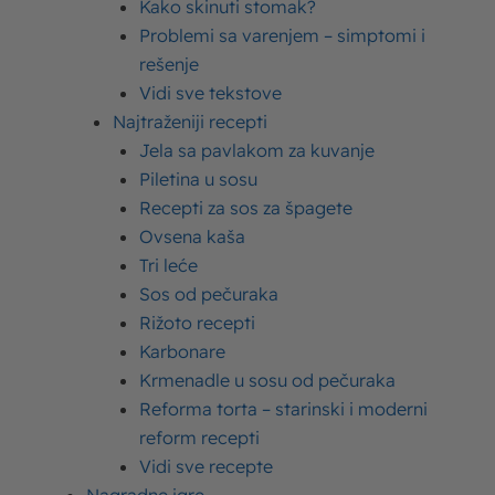
Kako skinuti stomak?
Problemi sa varenjem – simptomi i
rešenje
Vidi sve tekstove
Najtraženiji recepti
Jela sa pavlakom za kuvanje
Piletina u sosu
Recepti za sos za špagete
Ovsena kaša
Izdvojeni proizvodi
Tri leće
Sos od pečuraka
Rižoto recepti
Slatka pavlaka Moja Kravica
Karbonare
Krmenadle u sosu od pečuraka
Kisela pavlaka Moja Kravica
Reforma torta – starinski i moderni
reform recepti
Jogurt Moja Kravica
Vidi sve recepte