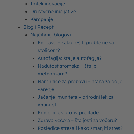
Imlek inovacije
Vaša adresa e-pošte neće biti objavljena.
Društvene inicijative
Neophodna polja su označena
*
Kampanje
Blog i Recepti
Upišite
Najčitaniji blogovi
ovde
Probava – kako rešiti probleme sa
stolicom?
Autofagija: šta je autofagija?
Nadutost stomaka – šta je
meteorizam?
Namirnice za probavu – hrana za bolje
varenje
Jačanje imuniteta – prirodni lek za
Name*
imunitet
Prirodni lek protiv prehlade
Zdrava večera – šta jesti za večeru?
Email*
Posledice stresa i kako smanjiti stres?