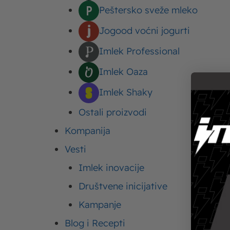
Peštersko sveže mleko
Jogood voćni jogurti
Imlek Professional
Imlek Oaza
Imlek Shaky
Name*
Email*
Ostali proizvodi
Kompanija
Vesti
Imlek inovacije
Društvene inicijative
Kampanje
Blog i Recepti