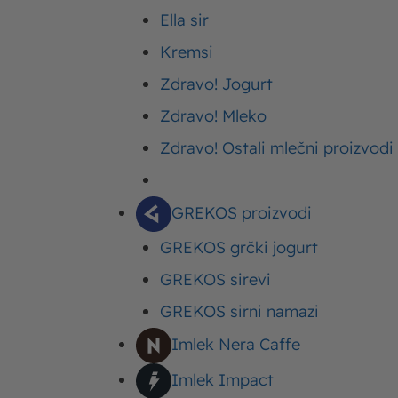
Ella sir
Kupovinom Moja Kravica jogurta u vrednosti od 2
Kremsi
mozete preuzeti na kasi.
Zdravo! Jogurt
Potrazite Moja Kravica jogurt cegere u svim IDE
Zdravo! Mleko
Zdravo! Ostali mlečni proizvodi
Podelite ovaj tekst:
GREKOS proizvodi
GREKOS grčki jogurt
Upišite ovde
GREKOS sirevi
Vaša adresa e-pošte neće biti objavljena.
Neoph
GREKOS sirni namazi
Imlek Nera Caffe
Upišite
Imlek Impact
ovde