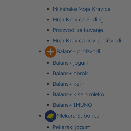
Milkshake Moja Kravica
Moja Kravica Puding
Proizvodi za kuvanje
Moja Kravica novi proizvodi
Balans+ proizvodi
Balans+ jogurt
Balans+ obrok
Balans+ kefir
Balans+ kiselo mleko
Balans+ IMUNO
Moja Kravica je spremila cegere za svakog od Vas
Mlekara Subotica
stilu. Da svaka kupovina bude uzivanje!
Pekarski jogurt