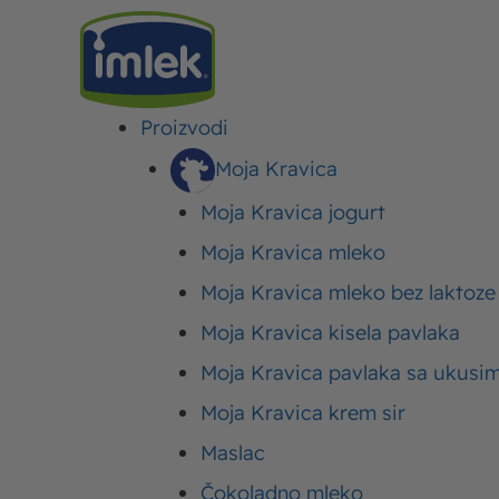
Proizvodi
IMLEK
>
VESTI
>
MOJA KRAVICA JE SPREMILA CEGERE ZA SVAKOG OD VAS!
Moja Kravica
Moja Kravica jogurt
Moja Kravica je spr
Moja Kravica mleko
Moja Kravica mleko bez laktoze
svakog od Vas!
Moja Kravica kisela pavlaka
Moja Kravica pavlaka sa ukusi
Objavljeno:
05. jun 2018.
Ažurirano: 31. jul 2026.
Autor:
Imlek
Moja Kravica krem sir
Maslac
Čokoladno mleko