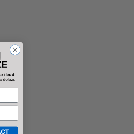
zašto su važni za
organizam?
I
ŽE
se i
budi
a dolazi.
ACT