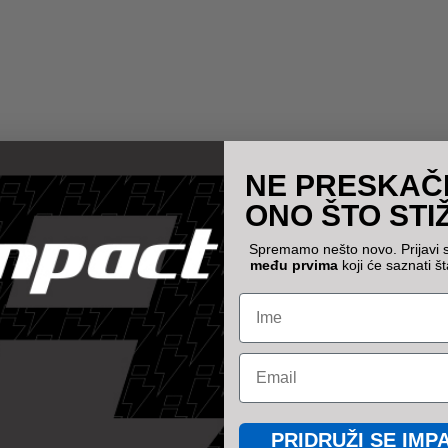
NE PRESKAČ
ONO ŠTO STI
Spremamo nešto novo. Prijavi 
među prvima
koji će saznati št
Name
Email
PRIDRUŽI SE IMP