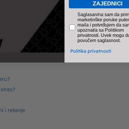
ZAJEDNICI
pravno obavezno polje
Saglasan/na sam da pri
 sa stolicom?
marketinške poruke pute
maila i potvrđujem da sa
upoznat/a sa Politikom
privatnosti. Uvek mogu d
eorizam?
povučem saglasnost.
 bolje varenje
Politika privatnosti
 za imunitet
Popularni tekstovi
čeru?
 stres?
flice – recepti za najmekše slatke i slane
Karbo
flice
bogat
i i rešenje
leća salata – recepti za salate sa
Koh r
letinom sjajnog ukusa
neodo