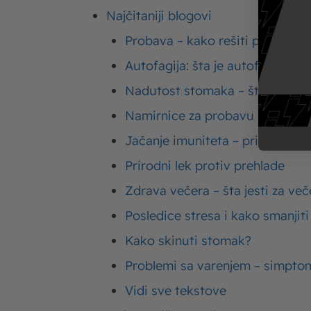
Najčitaniji blogovi
Probava – kako rešiti probleme
Autofagija: šta je autofagija?
Nadutost stomaka – šta je met
Namirnice za probavu – hrana za
Jačanje imuniteta – prirodni lek
Prirodni lek protiv prehlade
Zdrava večera – šta jesti za ve
Posledice stresa i kako smanjiti
Mafini recepti – kako se prave slatki i slani
Ki
Kako skinuti stomak?
mafini?
ki
Problemi sa varenjem – simptom
Vidi sve tekstove
Rižoto recepti – saznajte kako spremiti
Pi
rižoto kao iz restorana!
pi