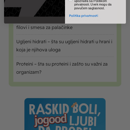
upoznat/a sa Politikom
ukusa
privatnosti. Uvek mogu da
povučem saglasnost.
Politika privatnosti
Palačinke recept – kako se prave ukusni
filovi i smesa za palačinke
Ugljeni hidrati – šta su ugljeni hidrati u hrani i
koja je njihova uloga
Proteini – šta su proteini i zašto su važni za
organizam?