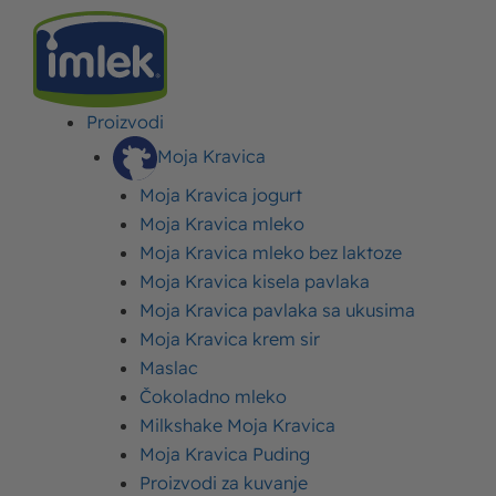
Proizvodi
IMLEK
>
VESTI
>
KOMPANIJA IMLEK – ŠAMPION KVALITETA 93.
NOVOSADSKOG MEĐUNARODNOG SAJMA POLJOPRIVREDE
Moja Kravica
Moja Kravica jogurt
KOMPANIJA IMLEK –
Moja Kravica mleko
Moja Kravica mleko bez laktoze
ŠAMPION KVALITETA 93.
Moja Kravica kisela pavlaka
NOVOSADSKOG
Moja Kravica pavlaka sa ukusima
MEĐUNARODNOG SAJMA
Moja Kravica krem sir
Maslac
POLJOPRIVREDE
Čokoladno mleko
Milkshake Moja Kravica
Objavljeno:
22. maj 2026.
Ažurirano: 31. jul 2026.
Autor:
Imlek
Moja Kravica Puding
Proizvodi za kuvanje