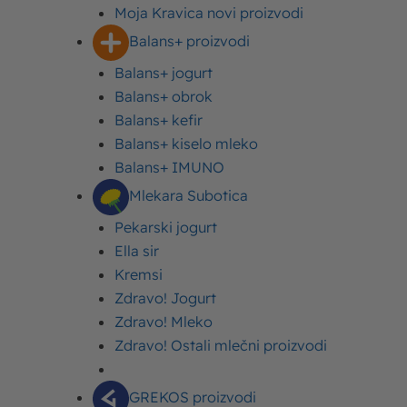
Moja Kravica novi proizvodi
Balans+ proizvodi
Balans+ jogurt
Balans+ obrok
Balans+ kefir
Balans+ kiselo mleko
Balans+ IMUNO
Mlekara Subotica
Sadržaj
Pekarski jogurt
Proizvodi „Moja Kravica“ nagrađeni velikim
Ella sir
šampionskim peharom za kvalitet
Kremsi
Zdravo! Jogurt
Zdravo! Mleko
Proizvodi „Moja Kravica“
Zdravo! Ostali mlečni proizvodi
nagrađeni velikim
šampionskim peharom za
GREKOS proizvodi