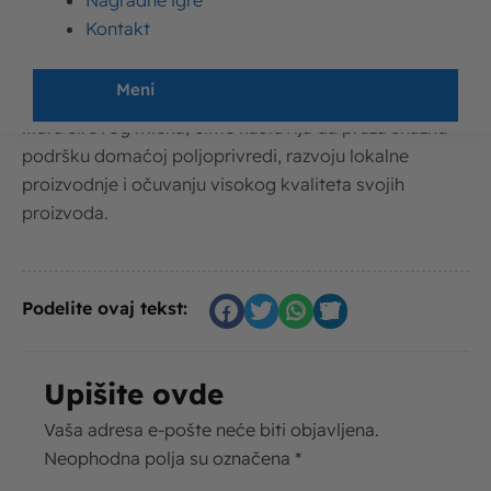
Nagradne igre
mleka, Imlek sarađuje sa najvećim brojem farmera
Kontakt
širom Srbije i svakodnevno otkupljuje više od 750.000
litara mleka. Tokom prethodne godine kompanija je
Meni
od domaćih farmera otkupila više od 260 miliona
litara sirovog mleka, čime nastavlja da pruža snažnu
podršku domaćoj poljoprivredi, razvoju lokalne
proizvodnje i očuvanju visokog kvaliteta svojih
proizvoda.
Podelite ovaj tekst:
Upišite ovde
Vaša adresa e-pošte neće biti objavljena.
Neophodna polja su označena
*