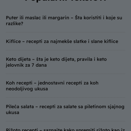
Puter ili maslac ili margarin – Šta koristiti i koje su
razlike?
Kiflice – recepti za najmekše slatke i slane kiflice
Keto dijeta – šta je keto dijeta, pravila i keto
jelovnik za 7 dana
Koh recepti – jednostavni recepti za koh
neodoljivog ukusa
Pileća salata – recepti za salate sa piletinom sjajnog
ukusa
Rižoto recepti – saznajte kako spremiti rižoto kao iz