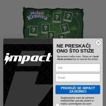
NE PRESKAČI
ONO ŠTO STIŽE
Spremamo nešto novo. Prijavi se i
budi
među prvima
koji će saznati šta dolazi.
Name
Email
PRIDRUŽI SE IMPACT
Najčitanije
ZAJEDNICI
pravno obavezno polje
Saglasan/na sam da primam
marketinške poruke putem e-
Sutlijaš – recepti za sutlijaš fantastičnog
maila i potvrđujem da sam