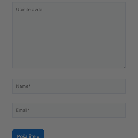
Upišite
ovde
Name*
Email*