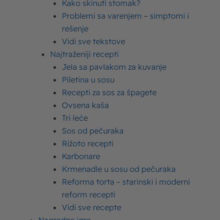
Kako skinuti stomak?
prehrambenih proizvoda, s obzirom na to da se radi o
Problemi sa varenjem – simptomi i
jednoj od najstručnijih i najpriznatijih manifestacija u
rešenje
zemlji. Upravo ta činjenica za nas je najveća potvrda
Vidi sve tekstove
kvaliteta i motiv da nastavimo da razvijamo domaće
Najtraženiji recepti
proizvode najvišeg standarda“,
izjavio je Darko
Jela sa pavlakom za kuvanje
Samardžija, izvršni direktor kompanije Imlek
.
Piletina u sosu
Recepti za sos za špagete
Ovsena kaša
Tri leće
Sos od pečuraka
Rižoto recepti
Karbonare
Krmenadle u sosu od pečuraka
Reforma torta – starinski i moderni
reform recepti
Vidi sve recepte
Kao najveći domaći otkupljivač sirovog