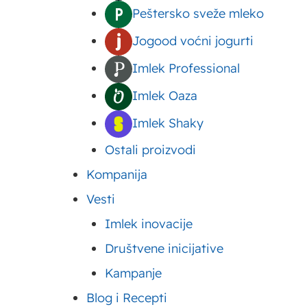
ovde
Peštersko sveže mleko
Jogood voćni jogurti
Imlek Professional
Imlek Oaza
Imlek Shaky
Ostali proizvodi
Name*
Email*
Kompanija
Vesti
Imlek inovacije
Društvene inicijative
Kampanje
Blog i Recepti