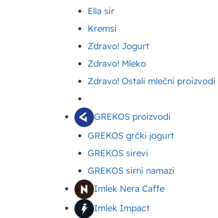
Ella sir
omiljenih recepata, ovi napici su odličan izbor za sv
Kremsi
Imlek Oaza
– ozbiljno dobar biljni napitak iz ozbi
Zdravo! Jogurt
Zdravo! Mleko
Za više informacija o brendu Imlek Oaza, klikni
Zdravo! Ostali mlečni proizvodi
Podelite ovaj tekst:
GREKOS proizvodi
GREKOS grčki jogurt
Upišite ovde
GREKOS sirevi
Vaša adresa e-pošte neće biti objavljena.
GREKOS sirni namazi
Neoph
Imlek Nera Caffe
Upišite
Imlek Impact