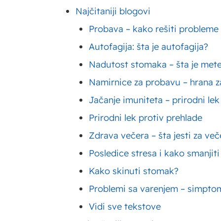
Najčitaniji blogovi
Probava – kako rešiti probleme
Autofagija: šta je autofagija?
Nadutost stomaka – šta je met
Namirnice za probavu – hrana za
Jačanje imuniteta – prirodni lek
Prirodni lek protiv prehlade
Zdrava večera – šta jesti za ve
Posledice stresa i kako smanjiti
Karbonare – recepti za špagete karbonara
Vi
Kako skinuti stomak?
bogatog ukusa
vi
Problemi sa varenjem – simptom
Vidi sve tekstove
Proja recept – kako napraviti proju sa
Ki
sirom, spanaćem i mnoge druge?
ki