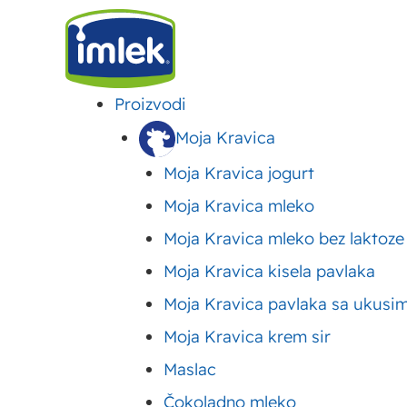
Proizvodi
IMLEK
>
VESTI
>
IMLEK OAZA – NOVI OZBILJNO DOBRI BILJNI NAPICI
Moja Kravica
Moja Kravica jogurt
Imlek Oaza – novi oz
Moja Kravica mleko
Moja Kravica mleko bez laktoze
napici
Moja Kravica kisela pavlaka
Moja Kravica pavlaka sa ukusi
Objavljeno:
10. mart 2025.
Ažurirano: 31. jul 2026.
Autor:
Imlek
Moja Kravica krem sir
Maslac
Čokoladno mleko