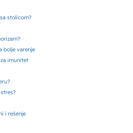
 sa stolicom?
eorizam?
 bolje varenje
 za imunitet
Popularni tekstovi
čeru?
 stres?
tamin B – značaj i uticaj koji kompleks
Mafini
tamina B ima na zdravlje
mafin
i i rešenje
flice – recepti za najmekše slatke i slane
Zdrav
flice
savet