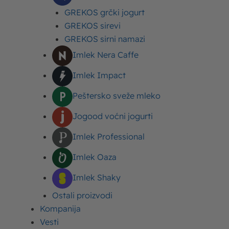
GREKOS grčki jogurt
GREKOS sirevi
GREKOS sirni namazi
Imlek Nera Caffe
Imlek Impact
Name*
Peštersko sveže mleko
Jogood voćni jogurti
Email*
Imlek Professional
Imlek Oaza
Imlek Shaky
Ostali proizvodi
Kompanija
Vesti