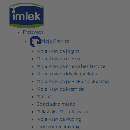
Proizvodi
IMLEK
>
VESTI
>
FLERT STRONG – SNAGA KAFE!
Moja Kravica
Moja Kravica jogurt
Flert strong – Snaga kafe!
Moja Kravica mleko
Moja Kravica mleko bez laktoze
Objavljeno:
14. jun 2018.
Ažurirano: 31. jul 2026.
Autor:
Imlek
Moja Kravica kisela pavlaka
Moja Kravica pavlaka sa ukusima
Moja Kravica krem sir
Maslac
Čokoladno mleko
Milkshake Moja Kravica
Moja Kravica Puding
Proizvodi za kuvanje