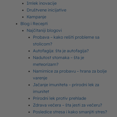
Imlek inovacije
Društvene inicijative
Kampanje
Izdvojeni proizvodi
Blog i Recepti
Najčitaniji blogovi
Slatka pavlaka Moja Kravica
Probava – kako rešiti probleme sa
stolicom?
Kisela pavlaka Moja Kravica
Autofagija: šta je autofagija?
Nadutost stomaka – šta je
Jogurt Moja Kravica
meteorizam?
Namirnice za probavu – hrana za bolje
Mleko Moja Kravica
varenje
Jačanje imuniteta – prirodni lek za
imunitet
Prirodni lek protiv prehlade
Zdrava večera – šta jesti za večeru?
Posledice stresa i kako smanjiti stres?