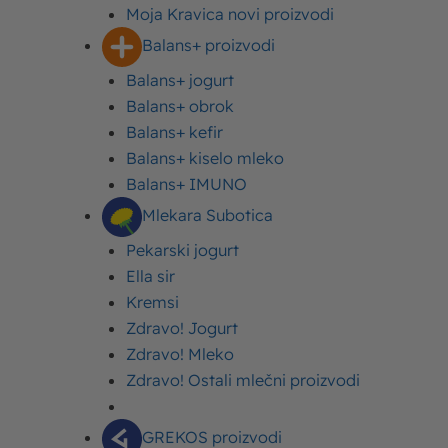
Moja Kravica novi proizvodi
Balans+ proizvodi
Kafa I mleko se oduvek privlače, a kada se zrna
bogatog I moćnog ukusa dotaknu sa kremastim
Balans+ jogurt
mlekom, jedan Flert prerasta u nešto mnogo jače.
Balans+ obrok
Balans+ kefir
Balans+ kiselo mleko
Balans+ IMUNO
Podelite ovaj tekst:
Mlekara Subotica
Pekarski jogurt
Upišite ovde
Ella sir
Kremsi
Vaša adresa e-pošte neće biti objavljena.
Zdravo! Jogurt
Neophodna polja su označena
*
Zdravo! Mleko
Upišite
Zdravo! Ostali mlečni proizvodi
ovde
GREKOS proizvodi