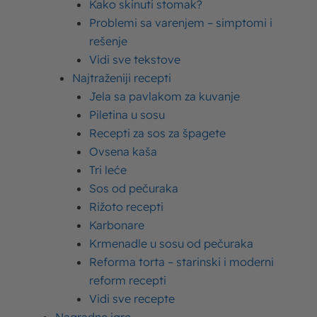
Kako skinuti stomak?
Problemi sa varenjem – simptomi i
rešenje
Vidi sve tekstove
Najtraženiji recepti
Jela sa pavlakom za kuvanje
Piletina u sosu
Recepti za sos za špagete
Ovsena kaša
Tri leće
Sos od pečuraka
Najčitanije
Rižoto recepti
Karbonare
Krmenadle u sosu od pečuraka
Sutlijaš – recepti za sutlijaš fantastičnog
Reforma torta – starinski i moderni
ukusa
reform recepti
Vidi sve recepte
Palačinke recept – kako se prave ukusni