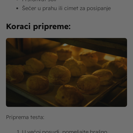
Šećer u prahu ili cimet za posipanje
Koraci pripreme:
Priprema testa:
U većoj posudi, pomešajte brašno,