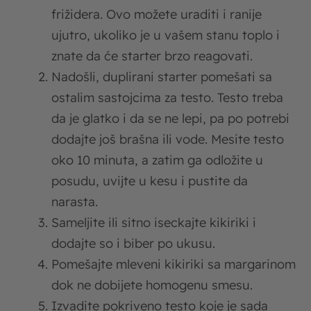
frižidera. Ovo možete uraditi i ranije
ujutro, ukoliko je u vašem stanu toplo i
znate da će starter brzo reagovati.
Nadošli, duplirani starter pomešati sa
ostalim sastojcima za testo. Testo treba
da je glatko i da se ne lepi, pa po potrebi
dodajte još brašna ili vode. Mesite testo
oko 10 minuta, a zatim ga odložite u
posudu, uvijte u kesu i pustite da
narasta.
Sameljite ili sitno iseckajte kikiriki i
dodajte so i biber po ukusu.
Pomešajte mleveni kikiriki sa margarinom
dok ne dobijete homogenu smesu.
Izvadite pokriveno testo koje je sada