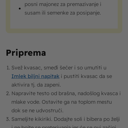
posni majonez za premazivanje i
susam ili semenke za posipanje.
Priprema
Svež kvasac, smeđi šećer i so umutiti u
Imlek biljni napitak
i pustiti kvasac da se
aktivira tj. da zapeni.
Napravite testo od brašna, nadošlog kvasca i
mlake vode. Ostavite ga na toplom mestu
dok se ne udvostruči.
Sameljite kikiriki. Dodajte soli i bibera po želji
i ne bojte se preterivanja jer će se ovi začini