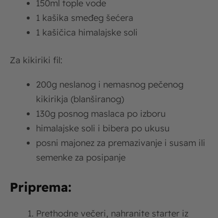
150ml tople vode
1 kašika smeđeg šećera
1 kašičica himalajske soli
Za kikiriki fil:
200g neslanog i nemasnog pečenog
kikirikja (blanširanog)
130g posnog maslaca po izboru
himalajske soli i bibera po ukusu
posni majonez za premazivanje i susam ili
semenke za posipanje
Priprema:
Prethodne večeri, nahranite starter iz