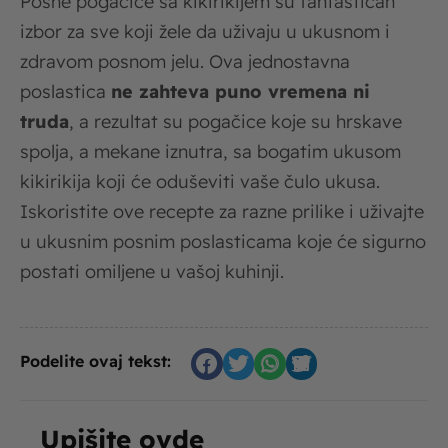
Posne pogačice sa kikirikijem su fantastičan
izbor za sve koji žele da uživaju u ukusnom i
zdravom posnom jelu. Ova jednostavna
poslastica
ne zahteva puno vremena ni
truda
, a rezultat su pogačice koje su hrskave
spolja, a mekane iznutra, sa bogatim ukusom
kikirikija koji će oduševiti vaše čulo ukusa.
Iskoristite ove recepte za razne prilike i uživajte
u ukusnim posnim poslasticama koje će sigurno
postati omiljene u vašoj kuhinji.
Podelite ovaj tekst:
Upišite ovde