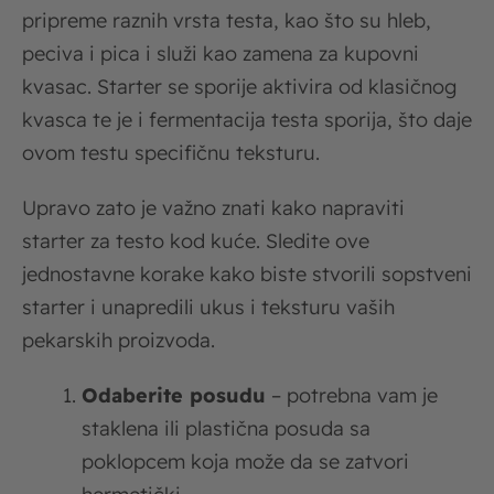
pripreme raznih vrsta testa, kao što su hleb,
peciva i pica i služi kao zamena za kupovni
kvasac. Starter se sporije aktivira od klasičnog
kvasca te je i fermentacija testa sporija, što daje
ovom testu specifičnu teksturu.
Upravo zato je važno znati kako napraviti
starter za testo kod kuće. Sledite ove
jednostavne korake kako biste stvorili sopstveni
starter i unapredili ukus i teksturu vaših
pekarskih proizvoda.
Odaberite posudu
– potrebna vam je
staklena ili plastična posuda sa
poklopcem koja može da se zatvori