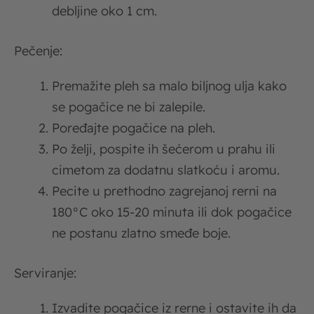
debljine oko 1 cm.
Pečenje:
Premažite pleh sa malo biljnog ulja kako
se pogačice ne bi zalepile.
Poređajte pogačice na pleh.
Po želji, pospite ih šećerom u prahu ili
cimetom za dodatnu slatkoću i aromu.
Pecite u prethodno zagrejanoj rerni na
180°C oko 15-20 minuta ili dok pogačice
ne postanu zlatno smeđe boje.
Serviranje:
Izvadite pogačice iz rerne i ostavite ih da