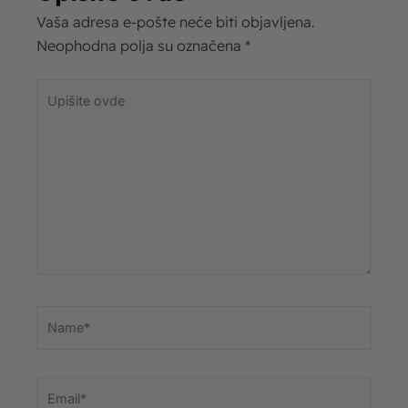
Vaša adresa e-pošte neće biti objavljena.
Neophodna polja su označena
*
Upišite
ovde
Name*
Email*