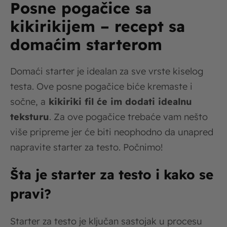
Posne pogačice sa
kikirikijem – recept sa
domaćim starterom
Domaći starter je idealan za sve vrste kiselog
testa. Ove posne pogačice biće kremaste i
sočne, a
kikiriki fil će im dodati idealnu
teksturu
. Za ove pogačice trebaće vam nešto
više pripreme jer će biti neophodno da unapred
napravite starter za testo. Počnimo!
Šta je starter za testo i kako se
pravi?
Starter za testo je ključan sastojak u procesu