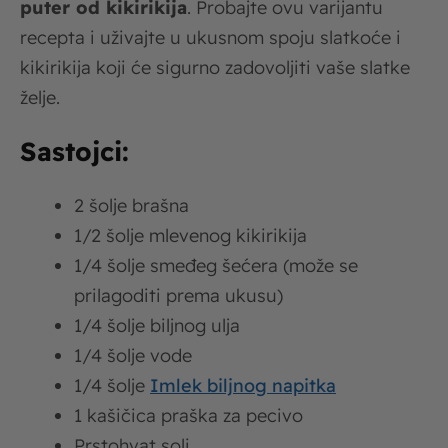
puter od kikirikija
. Probajte ovu varijantu
recepta i uživajte u ukusnom spoju slatkoće i
kikirikija koji će sigurno zadovoljiti vaše slatke
želje.
Sastojci:
2 šolje brašna
1/2 šolje mlevenog kikirikija
1/4 šolje smeđeg šećera (može se
prilagoditi prema ukusu)
1/4 šolje biljnog ulja
1/4 šolje vode
1/4 šolje
Imlek biljnog napitka
1 kašičica praška za pecivo
Prstohvat soli