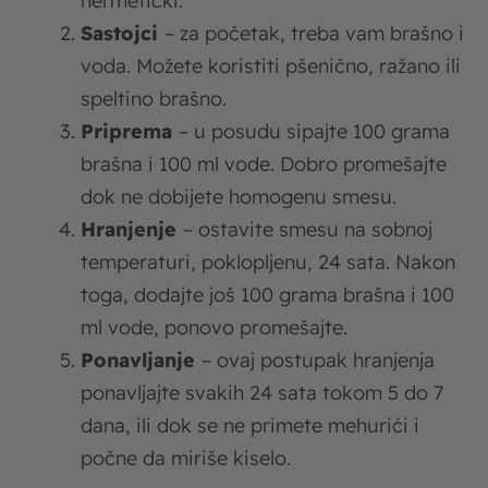
hermetički.
Sastojci
– za početak, treba vam brašno i
voda. Možete koristiti pšenično, ražano ili
speltino brašno.
Priprema
– u posudu sipajte 100 grama
brašna i 100 ml vode. Dobro promešajte
dok ne dobijete homogenu smesu.
Hranjenje
– ostavite smesu na sobnoj
temperaturi, poklopljenu, 24 sata. Nakon
toga, dodajte još 100 grama brašna i 100
ml vode, ponovo promešajte.
Ponavljanje
– ovaj postupak hranjenja
ponavljajte svakih 24 sata tokom 5 do 7
dana, ili dok se ne primete mehurići i
počne da miriše kiselo.