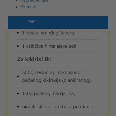
Nagradne igre
napitka
,
Kontakt
400ml tople vode,
Meni
1 kašika smeđeg šećera,
1 kašičica himalajske soli.
Za kikiriki fil:
300g neslanog i nemasnog
pečenog kikirikija (blanširanog),
130g posnog margarina,
himalajske soli i bibera po ukusu,