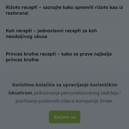
Rižoto recepti – saznajte kako spremiti rižoto kao iz
restorana!
Koh recepti – jednostavni recepti za koh
neodoljivog ukusa
Princes krofne recepti – kako se prave najbolje
princes krofne
Puter ili maslac ili margarin – Šta koristiti i koje su
razlike?
Koristimo kolačiće za upravljanje korisničkim
iskustvom
, prikazivanje personalizovanog sadržaja i
Proja recept – kako napraviti proju sa sirom,
postizanje poslovnih ciljeva kompanije Imlek.
spanaćem i mnoge druge?
Slažem se
Čizkejk recept – kako se pravi cheesecake?