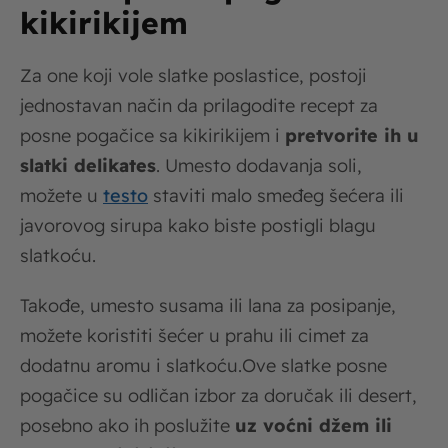
kikirikijem
Za one koji vole slatke poslastice, postoji
jednostavan način da prilagodite recept za
posne pogačice sa kikirikijem i
pretvorite ih u
slatki delikates
. Umesto dodavanja soli,
možete u
testo
staviti malo smeđeg šećera ili
javorovog sirupa kako biste postigli blagu
slatkoću.
Takođe, umesto susama ili lana za posipanje,
možete koristiti šećer u prahu ili cimet za
dodatnu aromu i slatkoću.Ove slatke posne
pogačice su odličan izbor za doručak ili desert,
posebno ako ih poslužite
uz voćni džem ili