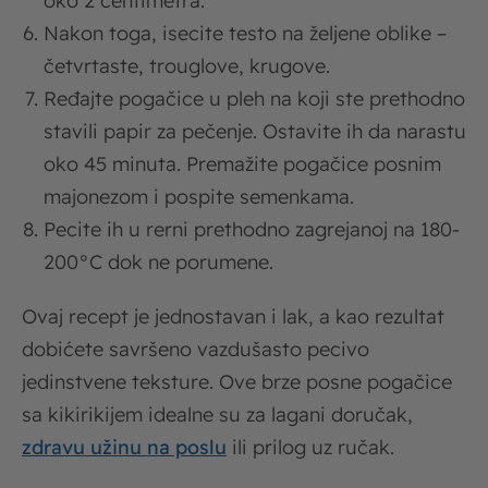
oko 2 centimetra.
Nakon toga, isecite testo na željene oblike –
četvrtaste, trouglove, krugove.
Ređajte pogačice u pleh na koji ste prethodno
stavili papir za pečenje. Ostavite ih da narastu
oko 45 minuta. Premažite pogačice posnim
majonezom i pospite semenkama.
Pecite ih u rerni prethodno zagrejanoj na 180-
200°C dok ne porumene.
Ovaj recept je jednostavan i lak, a kao rezultat
dobićete savršeno vazdušasto pecivo
jedinstvene teksture. Ove brze posne pogačice
sa kikirikijem idealne su za lagani doručak,
zdravu užinu na poslu
ili prilog uz ručak.