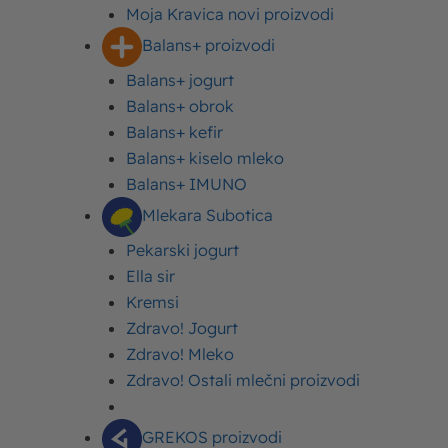
Moja Kravica novi proizvodi
Balans+ proizvodi
Balans+ jogurt
Balans+ obrok
Balans+ kefir
Balans+ kiselo mleko
Balans+ IMUNO
Mlekara Subotica
12
70 minuta
Pekarski jogurt
Ella sir
Osoba/porcija
Vreme spremanja
Kremsi
srednja
Zdravo! Jogurt
Težina recepta
Zdravo! Mleko
Zdravo! Ostali mlečni proizvodi
Sadržaj
Vazdušaste posne pogačice sa kikirikijem
GREKOS proizvodi