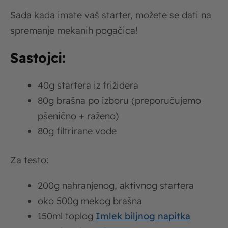
Sada kada imate vaš starter, možete se dati na
spremanje mekanih pogačica!
Sastojci:
40g startera iz frižidera
80g brašna po izboru (preporučujemo
pšenično + raženo)
80g filtrirane vode
Za testo:
200g nahranjenog, aktivnog startera
oko 500g mekog brašna
150ml toplog
Imlek biljnog napitka