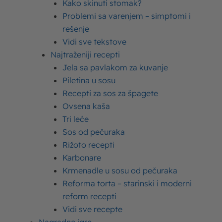
Kako skinuti stomak?
na vaše kulinarske veštine,
priprema posnih
Problemi sa varenjem – simptomi i
pogačica sa kikirikijem je jednostavna
i
rešenje
zahteva samo nekoliko osnovnih sastojaka.
Vidi sve tekstove
Najtraženiji recepti
Jela sa pavlakom za kuvanje
Sastojci
Piletina u sosu
Recepti za sos za špagete
Ovsena kaša
Za testo:
Tri leće
Sos od pečuraka
1kg mekog brašna (možete
Rižoto recepti
kombinovati sa speltinim
Karbonare
brašnom),
Krmenadle u sosu od pečuraka
Reforma torta – starinski i moderni
40g svežeg kvasca,
reform recepti
Vidi sve recepte
300ml toplog
Imlek biljnog