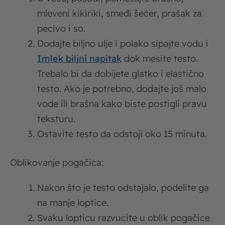
mleveni kikiriki, smeđi šećer, prašak za
pecivo i so.
Dodajte biljno ulje i polako sipajte vodu i
Imlek biljni napitak
dok mesite testo.
Trebalo bi da dobijete glatko i elastično
testo. Ako je potrebno, dodajte još malo
vode ili brašna kako biste postigli pravu
teksturu.
Ostavite testo da odstoji oko 15 minuta.
Oblikovanje pogačica:
Nakon što je testo odstajalo, podelite ga
na manje loptice.
Svaku lopticu razvucite u oblik pogačice