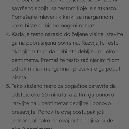
savršeno spojiti sa testom koje je slatkasto.
Pomešajte mleveni kikiriki sa margarinom
kako biste dobili homogeni namaz.
Kada je testo naraslo do željene visine, stavite
ga na pobrašnjenu površinu. Razvijajte testo
oklagijom tako da dobijete debljinu od oko 1
centimetra. Premažite testo začinjenim filom
od kikirikija i margarina i presavijte ga poput
pisma.
Tako složeno testo za pogačice ostavite da
odstoje oko 20 minuta, a zatim ga ponovo
razvijte na 1 centimetar debljine i ponovo
presavijte. Ponovite ovaj postupak još
jednom, ali tako da ovaj put debljina bude