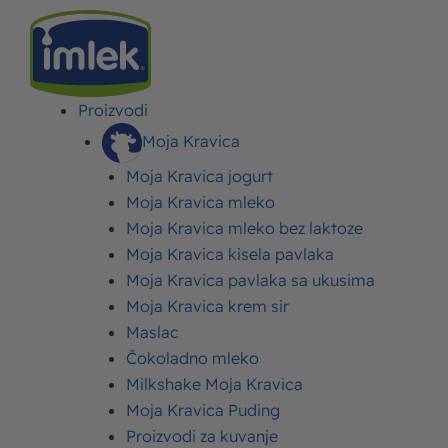
Proizvodi
IMLEK
>
RECEPTI
>
RECEPTI ZA DORUČAK
>
POSNE POGAČICE SA
KIKIRIKIJEM – RECEPTI ZA UKUSNE I BRZE POSNE POGAČICE
Moja Kravica
Moja Kravica jogurt
Posne pogačice sa
Moja Kravica mleko
Moja Kravica mleko bez laktoze
kikirikijem – recepti za
Moja Kravica kisela pavlaka
ukusne i brze posne
Moja Kravica pavlaka sa ukusima
pogačice
Moja Kravica krem sir
Maslac
Čokoladno mleko
Objavljeno:
17. april 2024.
Ažurirano: 17. april 2024.
Autor:
Imlek
Milkshake Moja Kravica
Moja Kravica Puding
Proizvodi za kuvanje