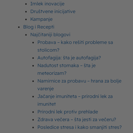
Imlek inovacije
ovog teksta ćemo vam predstaviti nekoliko
Društvene inicijative
jednostavnih recepata za ove pogačice koje će
Kampanje
oduševiti vaše čulo ukusa. Ove pogačice se
Blog i Recepti
svima dopadaju zbog neodoljive hrskavosti
Najčitaniji blogovi
testa, a kada se u njih doda i omiljeni
Imlek
Probava – kako rešiti probleme sa
Oaza biljni napitak ili biljno mleko
kako ga
stolicom?
često nazivaju, uživanje za nepce je
Autofagija: šta je autofagija?
Nadutost stomaka – šta je
zagarantovano!
meteorizam?
Vazdušaste posne
Namirnice za probavu – hrana za bolje
varenje
pogačice sa kikirikijem
Jačanje imuniteta – prirodni lek za
imunitet
Posne pogačice su omiljeni specijalitet koji se
Prirodni lek protiv prehlade
često konzumira tokom postova ili za one koji
Zdrava večera – šta jesti za večeru?
se pridržavaju vegetarijanske ishrane. Bez obzira
Posledice stresa i kako smanjiti stres?