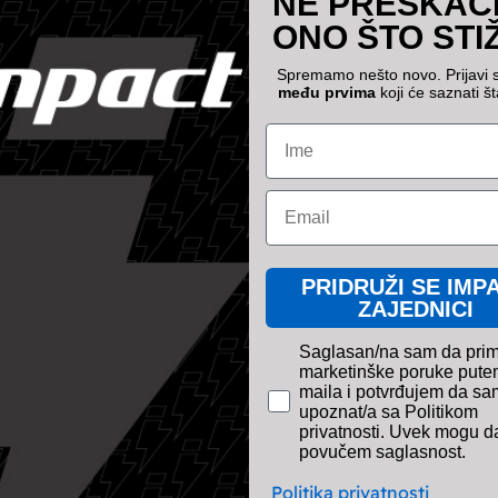
NE PRESKAČ
ONO ŠTO STI
 sa stolicom?
Spremamo nešto novo. Prijavi 
među prvima
koji će saznati št
Name
eorizam?
 bolje varenje
Email
 za imunitet
PRIDRUŽI SE IMP
čeru?
ZAJEDNICI
 stres?
pravno obavezno polje
Saglasan/na sam da pri
Email*
marketinške poruke pute
maila i potvrđujem da sa
upoznat/a sa Politikom
i i rešenje
privatnosti. Uvek mogu d
povučem saglasnost.
Politika privatnosti