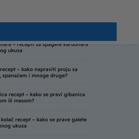
e slavske salate
 recepti – kako se prave slatki i slani
i?
nare – recepti za špagete karbonara
og ukusa
 recept – kako napraviti proju sa
, spanaćem i mnoge druge?
ica recept – kako se pravi gibanica
rom ili mesom?
 kolač recept – kako se prave galete
enog ukusa