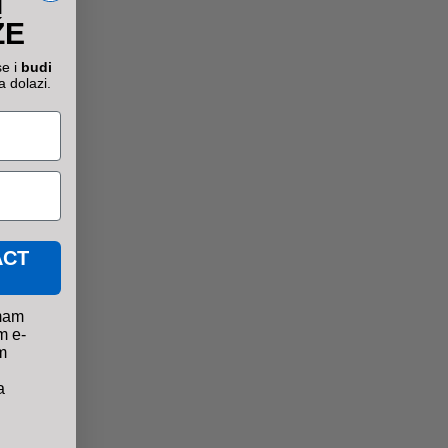
I
ŽE
se i
budi
a dolazi.
ACT
mam
m e-
m
a