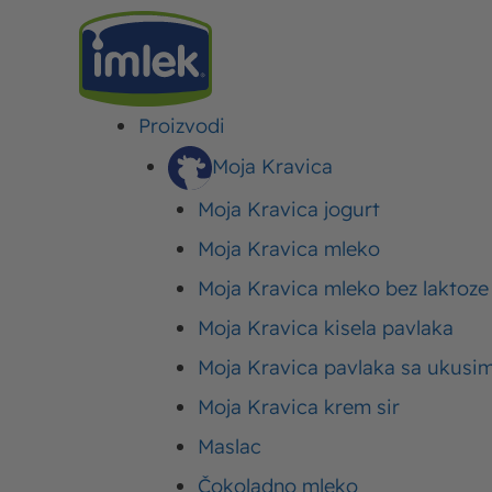
Proizvodi
IMLEK
>
RECEPTI
>
BRZI I LAKI RECEPTI
>
PILEĆI UMAK
Moja Kravica
Moja Kravica jogurt
Pileći umak
Moja Kravica mleko
Moja Kravica mleko bez laktoze
Objavljeno:
22. mart 2024.
Ažurirano: 22. mart 2024.
Autor:
Imle
Moja Kravica kisela pavlaka
Moja Kravica pavlaka sa ukusi
Moja Kravica krem sir
Maslac
30 min
Čokoladno mleko