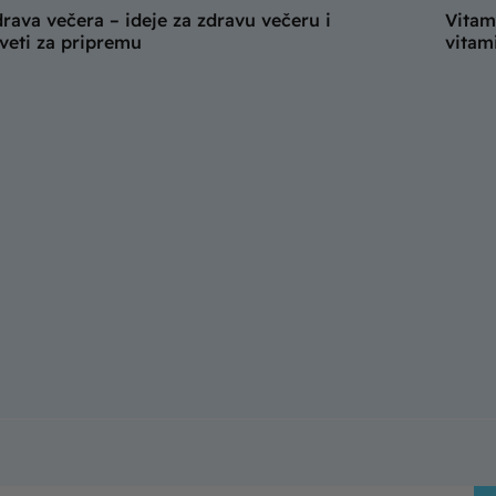
rava večera – ideje za zdravu večeru i
Vitam
veti za pripremu
vitam