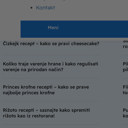
kiflice
sm
Kontakt
Jela sa piletinom – recepti i načini za
Ke
pripremu pilećeg filea
ke
Meni
Sl
Čizkejk recept – kako se pravi cheesecake?
ro
Koliko traje varenje hrane i kako regulisati
Pi
varenje na prirodan način?
pi
Princes krofne recepti – kako se prave
Fi
najbolje princes krofne
to
Rižoto recepti – saznajte kako spremiti
Pu
rižoto kao iz restorana!
ko