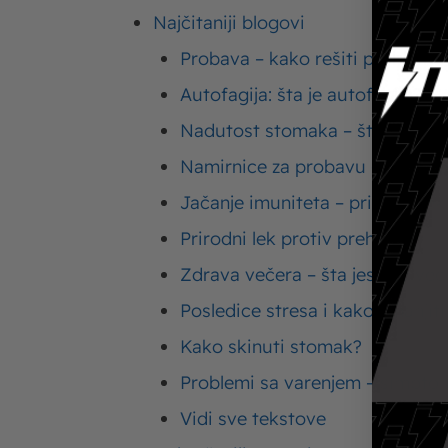
Najčitaniji blogovi
Upišite
Probava – kako rešiti probleme
ovde
Autofagija: šta je autofagija?
Nadutost stomaka – šta je met
Namirnice za probavu – hrana za
Jačanje imuniteta – prirodni lek
Prirodni lek protiv prehlade
Zdrava večera – šta jesti za ve
Posledice stresa i kako smanjiti
Name*
Kako skinuti stomak?
Problemi sa varenjem – simptom
Vidi sve tekstove