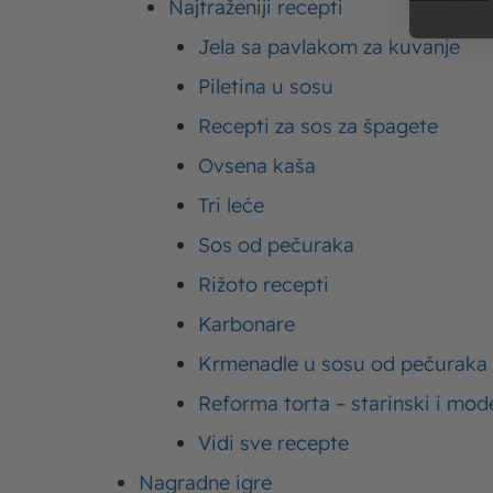
Najtraženiji recepti
Jela sa pavlakom za kuvanje
Piletina u sosu
Recepti za sos za špagete
Ovsena kaša
Tri leće
Sos od pečuraka
Rižoto recepti
Karbonare
Krmenadle u sosu od pečuraka
Reforma torta – starinski i mod
Vidi sve recepte
Kiflice – recepti za najmekše slatke i slane
Po
Nagradne igre