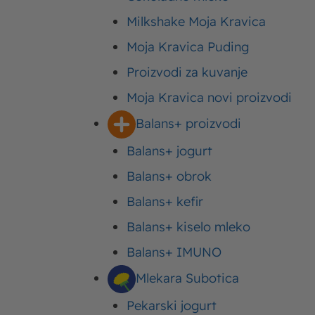
Milkshake Moja Kravica
Vreme spremanja
Moja Kravica Puding
Proizvodi za kuvanje
Sadržaj
Moja Kravica novi proizvodi
Sastojci
Balans+ proizvodi
Priprema
Sastojci
Balans+ jogurt
Balans+ obrok
Balans+ kefir
300g piletine
Balans+ kiselo mleko
200g crvene kione
Balans+ IMUNO
4 kašike maslinovo
Mlekara Subotica
Pekarski jogurt
250g smeđih šamp