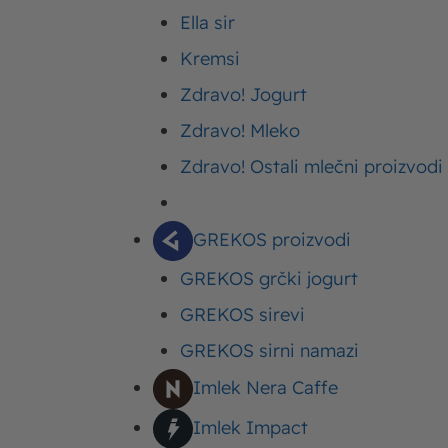
Ella sir
150ml Moja Kravic
Kremsi
Zdravo! Jogurt
1 kašičica suvog z
Zdravo! Mleko
So
Zdravo! Ostali mlečni proizvodi
Kari mešavina zač
GREKOS proizvodi
Mirođija po ukusu
GREKOS grčki jogurt
GREKOS sirevi
GREKOS sirni namazi
Priprema
Imlek Nera Caffe
Imlek Impact