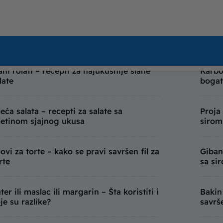
anjiti stres?
ukusn
to dijeta – šta je keto dijeta, pravila i
Mafini
to jelovnik za 7 dana
mafin
ani rolati – recepti za najukusnije slane
Karbo
late
bogat
leća salata – recepti za salate sa
Proja
letinom sjajnog ukusa
sirom
lovi za torte – kako se pravi savršen fil za
Giban
rte
sa si
ter ili maslac ili margarin – Šta koristiti i
Bakin
je su razlike?
savrš