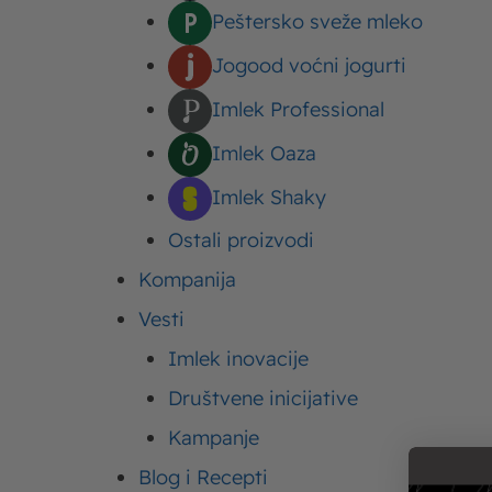
Piletinu iseći na trakice,
Peštersko sveže mleko
skuvati u posoljenoj vodi
Jogood voćni jogurti
naseckane pečurke i dins
piletinu, malo vode i din
Imlek Professional
Dodati začine i Moja Kr
Imlek Oaza
dinstati na laganoj vatr
Imlek Shaky
Umak poslužite preko s
Ostali proizvodi
Prijatno!
Kompanija
Vesti
Podelite ovaj tekst:
Imlek inovacije
Društvene inicijative
Upišite ovde
Kampanje
Blog i Recepti
Vaša adresa e-pošte neće