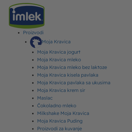
Proizvodi
IMLEK
>
RECEPTI
>
RECEPTI ZA RUČAK
>
ENČILADA
Moja Kravica
Moja Kravica jogurt
ENČILADA
Moja Kravica mleko
Moja Kravica mleko bez laktoze
Objavljeno:
14. jun 2024.
Ažurirano: 14. jun 2024.
Autor:
Imlek
Moja Kravica kisela pavlaka
Moja Kravica pavlaka sa ukusima
Moja Kravica krem sir
Maslac
Čokoladno mleko
Milkshake Moja Kravica
Moja Kravica Puding
Proizvodi za kuvanje