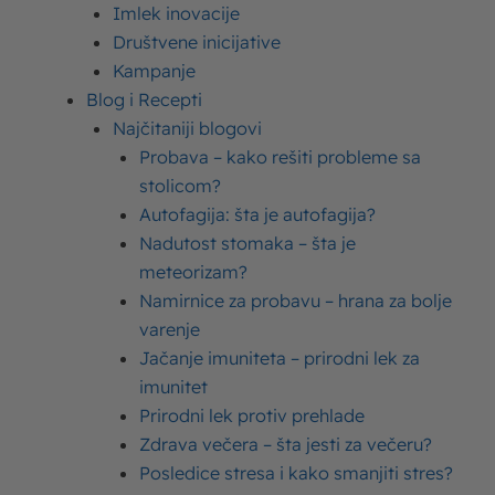
Začini
Imlek inovacije
Društvene inicijative
7 tortilja
Kampanje
Blog i Recepti
70g kačkavalja
Najčitaniji blogovi
Probava – kako rešiti probleme sa
stolicom?
Autofagija: šta je autofagija?
Nadutost stomaka – šta je
Priprema
meteorizam?
Namirnice za probavu – hrana za bolje
Povrće usitniti u secku i na tiganju uz
varenje
Jačanje imuniteta – prirodni lek za
dolivanje vode malo krčkati da odmekani.
imunitet
Dodati mleveno meso i mešati tako da se
Prirodni lek protiv prehlade
prodinsta i postane rastresito.
Zdrava večera – šta jesti za večeru?
Sipati 200g paradajz sosa, so i začine po želji.
Posledice stresa i kako smanjiti stres?