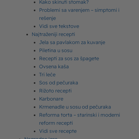
Smesu, uz povremeno mešanje na laganoj
Kako skinuti stomak?
temperaturi, ostaviti da upije začine.
Problemi sa varenjem – simptomi i
rešenje
Napraviti sos od paradajz sosa i Moja Kravica
Vidi sve tekstove
pavlake za kuvanje. Posoliti po želji.
Najtraženiji recepti
1/3 sosa izliti u pleh, tortilje puniti smesom
Jela sa pavlakom za kuvanje
od mesa i slagati jednu do druge. Sve ih
Piletina u sosu
premazati ostatkom sosa i posuti izrendanim
Recepti za sos za špagete
kačkavaljem.
Ovsena kaša
Zapeći u zagrejanoj rerni na 180 stepeni oko
Tri leće
Sos od pečuraka
20min.
Rižoto recepti
Karbonare
Prijatno!
Krmenadle u sosu od pečuraka
Reforma torta – starinski i moderni
reform recepti
Podelite ovaj tekst:
Vidi sve recepte