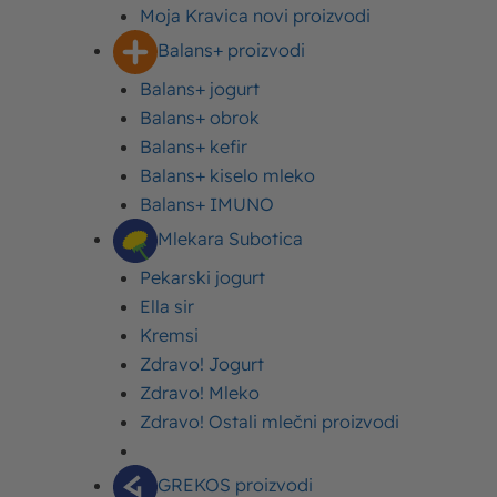
Moja Kravica novi proizvodi
Balans+ proizvodi
Balans+ jogurt
Balans+ obrok
Balans+ kefir
55 min.
Balans+ kiselo mleko
Vreme spremanja
Balans+ IMUNO
Mlekara Subotica
Sadržaj
Pekarski jogurt
Sastojci
Ella sir
Priprema
Kremsi
Zdravo! Jogurt
Zdravo! Mleko
Zdravo! Ostali mlečni proizvodi
Sastojci
GREKOS proizvodi