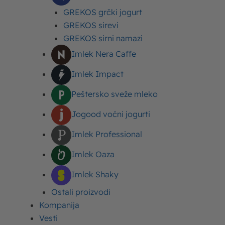
GREKOS grčki jogurt
300g povrća (luk, paprika,
GREKOS sirevi
šargarepa)
GREKOS sirni namazi
Imlek Nera Caffe
300g mlevenog mešanog mesa
Imlek Impact
200ml paradajz sosa
Peštersko sveže mleko
70g kukuruza šećerca
Jogood voćni jogurti
Imlek Professional
300g paradajz sosa
Imlek Oaza
100g Moja Kravica pavlake za
Imlek Shaky
kuvanje 10%mm
Ostali proizvodi
So
Kompanija
Vesti