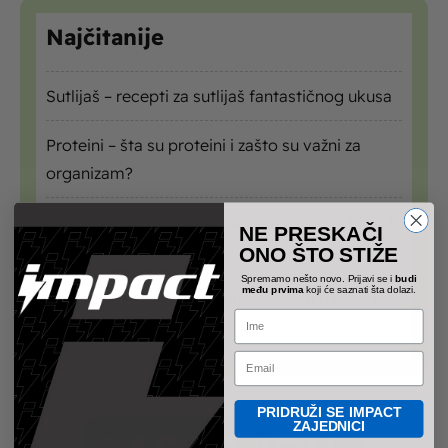
Najčitanije
Sutlijaš – recepti za sutlijaš fantastičnog ukusa
Proteini – šta su proteini i zašto su važni za
organizam?
Palačinke recept – kako se prave ukusni filovi i
NE PRESKAČI
smesa za palačinke
ONO ŠTO STIŽE
Spremamo nešto novo. Prijavi se i
budi
među prvima
koji će saznati šta dolazi.
Ugljeni hidrati – šta su ugljeni hidrati u hrani i
Name
koja je njihova uloga
Email
PRIDRUŽI SE IMPACT
ZAJEDNICI