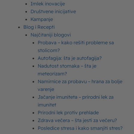
Imlek inovacije
U ključalu vodu dodati pola kašičice soli i
Društvene inicijative
pastu.
Kampanje
Kuvati je oko 8 minuta, pa je ocediti i
Blog i Recepti
Najčitaniji blogovi
pomešati sa ostatkom soli, biberom, belim
Probava – kako rešiti probleme sa
lukom u prahu, kačkavaljem i Moja Kravica
stolicom?
pavlakom sa pečurkama.
Autofagija: šta je autofagija?
Dobro promešati i poslužiti sa sitno seckanim
Nadutost stomaka – šta je
peršunom.
meteorizam?
Namirnice za probavu – hrana za bolje
varenje
Jačanje imuniteta – prirodni lek za
Podelite ovaj tekst:
imunitet
Prirodni lek protiv prehlade
Zdrava večera – šta jesti za večeru?
Upišite ovde
Posledice stresa i kako smanjiti stres?
Vaša adresa e-pošte neće biti objavljena.