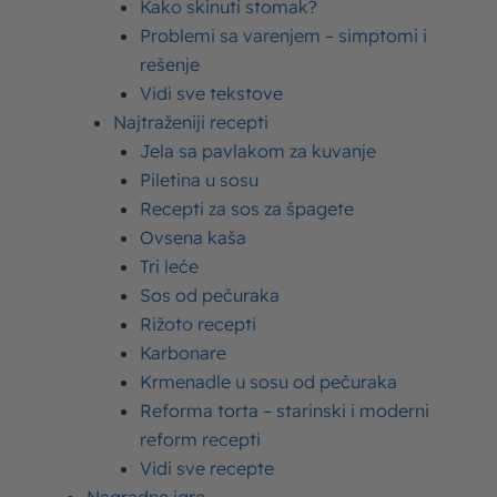
Kako skinuti stomak?
Neophodna polja su označena
*
Problemi sa varenjem – simptomi i
rešenje
Upišite
Vidi sve tekstove
ovde
Najtraženiji recepti
Jela sa pavlakom za kuvanje
Piletina u sosu
Recepti za sos za špagete
Ovsena kaša
Tri leće
Sos od pečuraka
Rižoto recepti
Karbonare
Name*
Krmenadle u sosu od pečuraka
Reforma torta – starinski i moderni
reform recepti
Email*
Vidi sve recepte