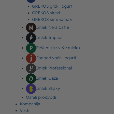
60 g rendanog kačkavalja
GREKOS grčki jogurt
GREKOS sirevi
1 Moja Kravica pavlaka sa
GREKOS sirni namazi
pečurkama
Imlek Nera Caffe
Pola kašičice bibera
Imlek Impact
Pola kašičice belog luka u prahu
Peštersko sveže mleko
Jogood voćni jogurti
Malo svežeg peršuna
Imlek Professional
Kašičica soli
Imlek Oaza
Imlek Shaky
Ostali proizvodi
Kompanija
Priprema
Vesti