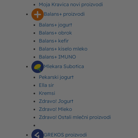
Moja Kravica novi proizvodi
Balans+ proizvodi
15 min
Laka
Balans+ jogurt
Vreme spremanja
Težina recepta
Balans+ obrok
Balans+ kefir
Sadržaj
Balans+ kiselo mleko
Sastojci
Balans+ IMUNO
Priprema
Mlekara Subotica
Pekarski jogurt
Ella sir
Kremsi
Sastojci
Zdravo! Jogurt
Zdravo! Mleko
Zdravo! Ostali mlečni proizvodi
250 g paste
GREKOS proizvodi