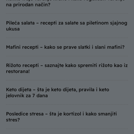
na prirodan način?
Pileća salata – recepti za salate sa piletinom sjajnog
ukusa
Mafini recepti – kako se prave slatki i slani mafini?
Rižoto recepti – saznajte kako spremiti rižoto kao iz
restorana!
Keto dijeta – šta je keto dijeta, pravila i keto
jelovnik za 7 dana
Posledice stresa – šta je kortizol i kako smanjiti
stres?