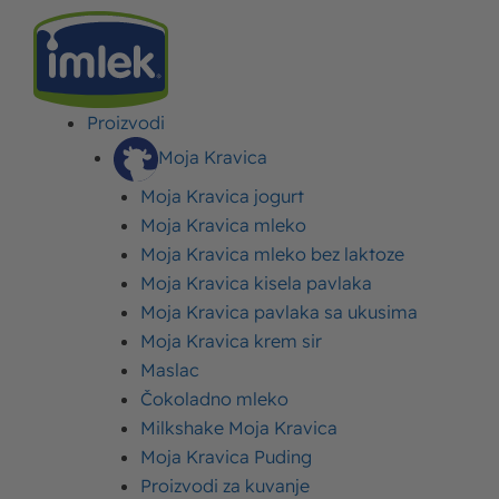
Proizvodi
IMLEK
>
RECEPTI
>
BRZI I LAKI RECEPTI
>
BRZA PASTA
Moja Kravica
Moja Kravica jogurt
Brza pasta
Moja Kravica mleko
Moja Kravica mleko bez laktoze
Objavljeno:
15. mart 2022.
Ažurirano: 16. mart 2022.
Autor:
Imlek
Moja Kravica kisela pavlaka
Moja Kravica pavlaka sa ukusima
Moja Kravica krem sir
Maslac
Čokoladno mleko
Milkshake Moja Kravica
Moja Kravica Puding
Proizvodi za kuvanje