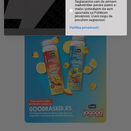
pravno obavezno polje
Saglasan/na sam da primam
marketinške poruke putem e-
maila i potvrđujem da sam
upoznat/a sa Politikom
privatnosti. Uvek mogu da
povučem saglasnost.
Politika privatnosti