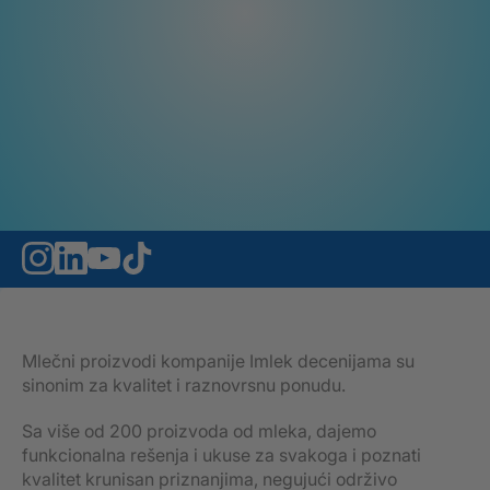
Mlečni proizvodi kompanije Imlek decenijama su
sinonim za kvalitet i raznovrsnu ponudu.
Sa više od 200 proizvoda od mleka, dajemo
funkcionalna rešenja i ukuse za svakoga i poznati
kvalitet krunisan priznanjima, negujući održivo