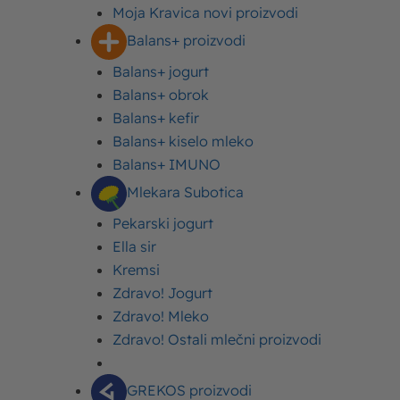
Moja Kravica novi proizvodi
Balans+ proizvodi
Balans+ jogurt
Balans+ obrok
Balans+ kefir
Nagradni konkurs
„Osvoji Moja Kravica frižider
Balans+ kiselo mleko
torbu“
počinje 05.06.2026. godine u 12:00 časova i
Balans+ IMUNO
završava se 08.06.2026. godine u 20:00 časova.
Mlekara Subotica
Dobitnike ćemo objaviti najkasnije do 12.06.2026.
Pekarski jogurt
godine.
Ella sir
Kremsi
Više informacija o nagradnom konkursu možete
Zdravo! Jogurt
pročitati u pravilniku
ovde
.
Zdravo! Mleko
Zdravo! Ostali mlečni proizvodi
Podelite ovaj tekst:
GREKOS proizvodi