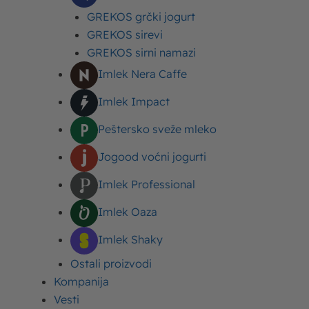
GREKOS grčki jogurt
GREKOS sirevi
GREKOS sirni namazi
Imlek Nera Caffe
Izdvojeni proizvodi
Imlek Impact
Slatka pavlaka Moja Kravica
Peštersko sveže mleko
Kisela pavlaka Moja Kravica
Jogood voćni jogurti
Imlek Professional
Jogurt Moja Kravica
Imlek Oaza
Mleko Moja Kravica
Imlek Shaky
Ostali proizvodi
Kompanija
Vesti