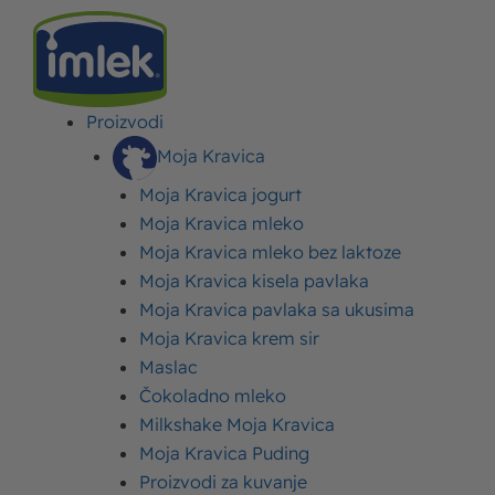
Proizvodi
IMLEK
>
NAGRADNE IGRE
>
OSVOJI MOJA KRAVICA FRIŽIDER TORBU
Moja Kravica
Moja Kravica jogurt
Osvoji Moja Kravica
Moja Kravica mleko
frižider torbu
Moja Kravica mleko bez laktoze
Moja Kravica kisela pavlaka
Objavljeno:
05. jun 2026.
Ažurirano: 05. jun 2026.
Autor:
Imlek
Moja Kravica pavlaka sa ukusima
Moja Kravica krem sir
Maslac
Čokoladno mleko
Milkshake Moja Kravica
Moja Kravica Puding
Proizvodi za kuvanje