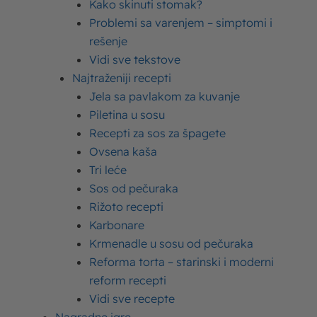
Kako skinuti stomak?
Palačinke recept – kako se prave ukusni
Problemi sa varenjem – simptomi i
filovi i smesa za palačinke
rešenje
Vidi sve tekstove
Ugljeni hidrati – šta su ugljeni hidrati u hrani i
Najtraženiji recepti
koja je njihova uloga
Jela sa pavlakom za kuvanje
Piletina u sosu
Proteini – šta su proteini i zašto su važni za
Recepti za sos za špagete
organizam?
Ovsena kaša
Tri leće
Sos od pečuraka
Rižoto recepti
Karbonare
Krmenadle u sosu od pečuraka
Reforma torta – starinski i moderni
reform recepti
Vidi sve recepte