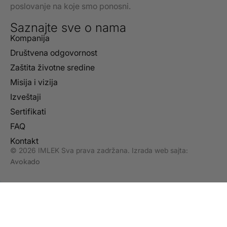
poslovanje na koje smo ponosni.
Saznajte sve o nama
Kompanija
Društvena odgovornost
Zaštita životne sredine
Misija i vizija
Izveštaji
Sertifikati
FAQ
Kontakt
© 2026 IMLEK Sva prava zadržana. Izrada web sajta:
Avokado
Koristimo kolačiće za upravljanje korisničkim
iskustvom
, prikazivanje personalizovanog sadržaja i