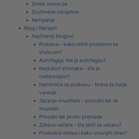
Imlek inovacije
Društvene inicijative
Kampanje
Blog i Recepti
Najčitaniji blogovi
Probava – kako rešiti probleme sa
stolicom?
Autofagija: šta je autofagija?
Nadutost stomaka – šta je
meteorizam?
Namirnice za probavu – hrana za bolje
varenje
Najčitanije
Jačanje imuniteta – prirodni lek za
imunitet
Prirodni lek protiv prehlade
Sutlijaš – recepti za sutlijaš fantastičnog
Zdrava večera – šta jesti za večeru?
ukusa
Posledice stresa i kako smanjiti stres?