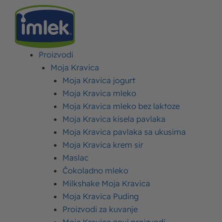
Proizvodi
IMLEK
>
NAGRADNE IGRE
>
NAVIJAJ SA NAMA I OSVOJI
Moja Kravica
Moja Kravica jogurt
NAVIJAJ SA NAMA I
Moja Kravica mleko
OSVOJI
Moja Kravica mleko bez laktoze
Moja Kravica kisela pavlaka
Moja Kravica pavlaka sa ukusima
Objavljeno:
23. jul 2024.
Ažurirano: 22. jul 2024.
Autor:
Imlek
Moja Kravica krem sir
Maslac
Čokoladno mleko
Milkshake Moja Kravica
Nagradni konkurs se organizuje pod nazivom
Moja Kravica Puding
„NAVIJAJ SA NAMA I OSVOJI počinje 23.07.2024.
Proizvodi za kuvanje
godine u 12:00 časova i završava se 25.07.2024.