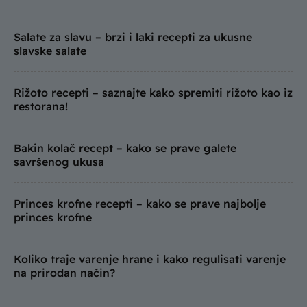
Salate za slavu – brzi i laki recepti za ukusne
slavske salate
Rižoto recepti – saznajte kako spremiti rižoto kao iz
restorana!
Bakin kolač recept – kako se prave galete
savršenog ukusa
Princes krofne recepti – kako se prave najbolje
princes krofne
Koliko traje varenje hrane i kako regulisati varenje
na prirodan način?