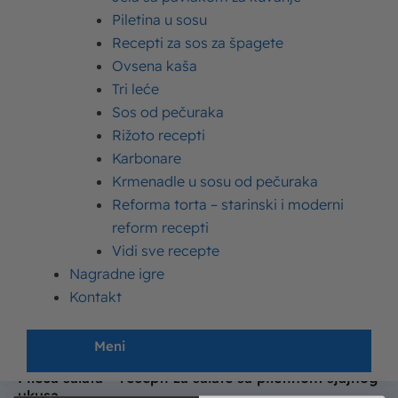
Piletina u sosu
Recepti za sos za špagete
Ovsena kaša
Tri leće
Popularni tekstovi
Sos od pečuraka
Rižoto recepti
Karbonare
Karbonare – recepti za špagete karbonara bogatog
Krmenadle u sosu od pečuraka
ukusa
Reforma torta – starinski i moderni
reform recepti
Vidi sve recepte
Jela sa piletinom – recepti i načini za pripremu
pilećeg filea
Nagradne igre
Kontakt
Čizkejk recept – kako se pravi cheesecake?
Meni
Pileća salata – recepti za salate sa piletinom sjajnog
ukusa