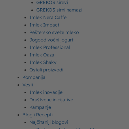
GREKOS sirevi
GREKOS sirni namazi
Mleko Moja Kravica
Imlek Nera Caffe
Imlek Impact
Peštersko sveže mleko
Jogood voćni jogurti
Imlek Professional
Imlek Oaza
Imlek Shaky
Ostali proizvodi
Kompanija
Vesti
Imlek inovacije
Društvene inicijative
Kampanje
Blog i Recepti
Najčitaniji blogovi