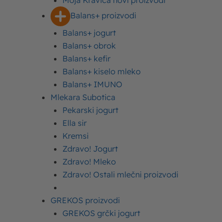
Moja Kravica novi proizvodi
godine u 20:00 časova. Izvlačenje dobitnika će biti
Balans+ proizvodi
26.07.2024. u 12:00 časova. Više možete pročitati u
Balans+ jogurt
pravilniku
ovde
.
Balans+ obrok
Balans+ kefir
Balans+ kiselo mleko
Podelite ovaj tekst:
Balans+ IMUNO
Mlekara Subotica
Pekarski jogurt
Ella sir
Kremsi
Izdvojeni proizvodi
Zdravo! Jogurt
Zdravo! Mleko
Slatka pavlaka Moja Kravica
Zdravo! Ostali mlečni proizvodi
Kisela pavlaka Moja Kravica
GREKOS proizvodi
GREKOS grčki jogurt
Jogurt Moja Kravica