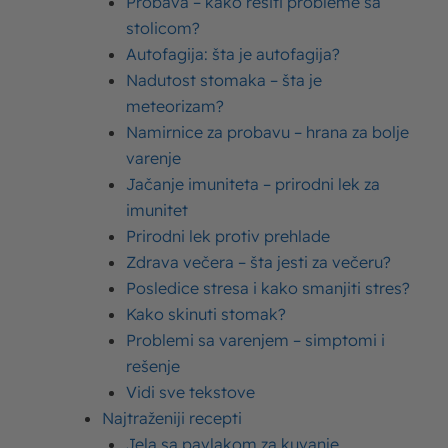
Probava – kako rešiti probleme sa
stolicom?
Najčitanije
Autofagija: šta je autofagija?
Nadutost stomaka – šta je
meteorizam?
Sutlijaš – recepti za sutlijaš fantastičnog
Namirnice za probavu – hrana za bolje
ukusa
varenje
Jačanje imuniteta – prirodni lek za
Palačinke recept – kako se prave ukusni
imunitet
filovi i smesa za palačinke
Prirodni lek protiv prehlade
Ugljeni hidrati – šta su ugljeni hidrati u hrani i
Zdrava večera – šta jesti za večeru?
Posledice stresa i kako smanjiti stres?
koja je njihova uloga
Kako skinuti stomak?
Proteini – šta su proteini i zašto su važni za
Problemi sa varenjem – simptomi i
rešenje
organizam?
Vidi sve tekstove
Najtraženiji recepti
Jela sa pavlakom za kuvanje