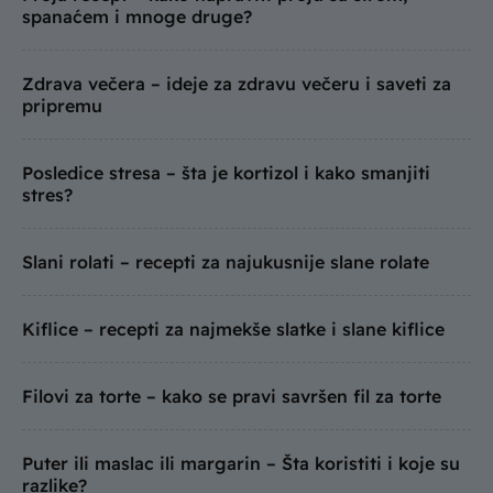
spanaćem i mnoge druge?
Zdrava večera – ideje za zdravu večeru i saveti za
pripremu
Posledice stresa – šta je kortizol i kako smanjiti
stres?
Slani rolati – recepti za najukusnije slane rolate
Kiflice – recepti za najmekše slatke i slane kiflice
Filovi za torte – kako se pravi savršen fil za torte
Puter ili maslac ili margarin – Šta koristiti i koje su
razlike?