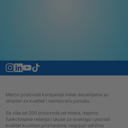
Mlečni proizvodi kompanije Imlek decenijama su
sinonim za kvalitet i raznovrsnu ponudu.
Sa više od 200 proizvoda od mleka, dajemo
funkcionalna rešenja i ukuse za svakoga i poznati
kvalitet krunisan priznanjima, negujući održivo