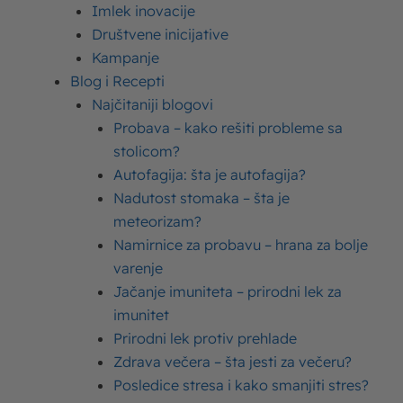
Imlek inovacije
Društvene inicijative
Slatka pavlaka Moja Kravica
Kampanje
Kisela pavlaka Moja Kravica
Blog i Recepti
Najčitaniji blogovi
Jogurt Moja Kravica
Probava – kako rešiti probleme sa
stolicom?
Mleko Moja Kravica
Autofagija: šta je autofagija?
Nadutost stomaka – šta je
meteorizam?
Namirnice za probavu – hrana za bolje
varenje
Jačanje imuniteta – prirodni lek za
imunitet
Prirodni lek protiv prehlade
Zdrava večera – šta jesti za večeru?
Posledice stresa i kako smanjiti stres?