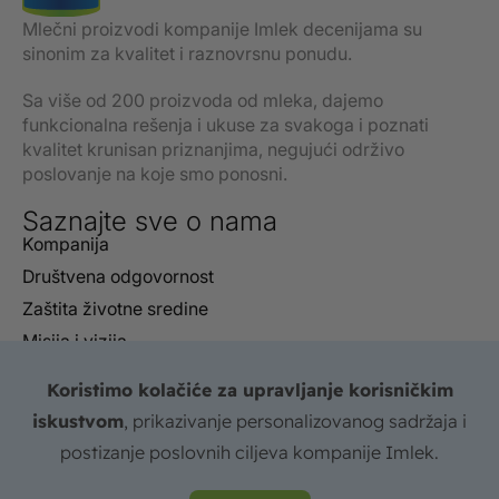
Mlečni proizvodi kompanije Imlek decenijama su
sinonim za kvalitet i raznovrsnu ponudu.
Sa više od 200 proizvoda od mleka, dajemo
funkcionalna rešenja i ukuse za svakoga i poznati
kvalitet krunisan priznanjima, negujući održivo
poslovanje na koje smo ponosni.
Saznajte sve o nama
Kompanija
Društvena odgovornost
Zaštita životne sredine
Misija i vizija
Izveštaji
Koristimo kolačiće za upravljanje korisničkim
Sertifikati
iskustvom
, prikazivanje personalizovanog sadržaja i
FAQ
postizanje poslovnih ciljeva kompanije Imlek.
Kontakt
© 2026 IMLEK Sva prava zadržana. Izrada web sajta: