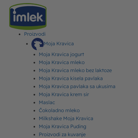
Proizvodi
IMLEK
>
NAGRADNE IGRE
>
MOJA KRAVICA I OVE GODINE ORGANIZUJE
NAGRADNU IGRU POD SLOGANOM „MOJA KRAVICA NAGRADNA IGRICA-
Moja Kravica
SVAKOG DANA PETICA!“
Moja Kravica jogurt
Moja Kravica mleko
Moja Kravica i ove godine
Moja Kravica mleko bez laktoze
organizuje nagradnu igru
Moja Kravica kisela pavlaka
pod sloganom „Moja
Moja Kravica pavlaka sa ukusima
Moja Kravica krem sir
Kravica nagradna igrica-
Maslac
svakog dana petica!“
Čokoladno mleko
Milkshake Moja Kravica
Moja Kravica Puding
Objavljeno:
30. avgust 2023.
Ažurirano: 06. februar 2024.
Autor:
Imlek
Proizvodi za kuvanje