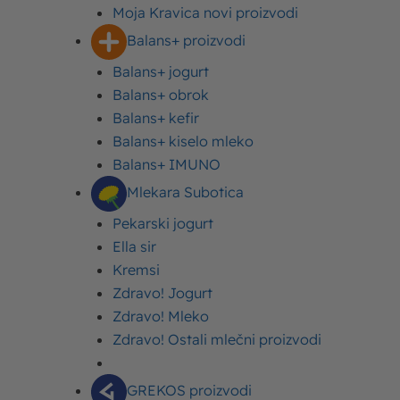
Moja Kravica novi proizvodi
Balans+ proizvodi
Balans+ jogurt
Balans+ obrok
Balans+ kefir
Balans+ kiselo mleko
Balans+ IMUNO
Mlekara Subotica
Pekarski jogurt
Ella sir
Nagradna igra počinje 31.avgusta i traje sve do 30.
Kremsi
septembra, a Moja Kravica će podeliti 30 Playstation
Zdravo! Jogurt
5.
Zdravo! Mleko
Zdravo! Ostali mlečni proizvodi
Sve što treba da uradite je da u nekom od Delhaize
objekata kupite bilo koje Moja Kravica čoko mleko,
mleko, šejk ili puding u pakovanju do 300 ml u
GREKOS proizvodi