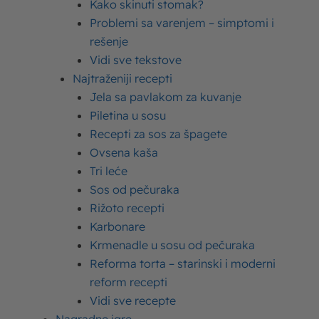
Kako skinuti stomak?
Problemi sa varenjem – simptomi i
rešenje
Vidi sve tekstove
Najtraženiji recepti
Jela sa pavlakom za kuvanje
Piletina u sosu
Najčitanije
Recepti za sos za špagete
Ovsena kaša
Tri leće
Sutlijaš – recepti za sutlijaš fantastičnog
Sos od pečuraka
ukusa
Rižoto recepti
Karbonare
Palačinke recept – kako se prave ukusni
Krmenadle u sosu od pečuraka
filovi i smesa za palačinke
Reforma torta – starinski i moderni
reform recepti
Ugljeni hidrati – šta su ugljeni hidrati u hrani i
Vidi sve recepte
koja je njihova uloga