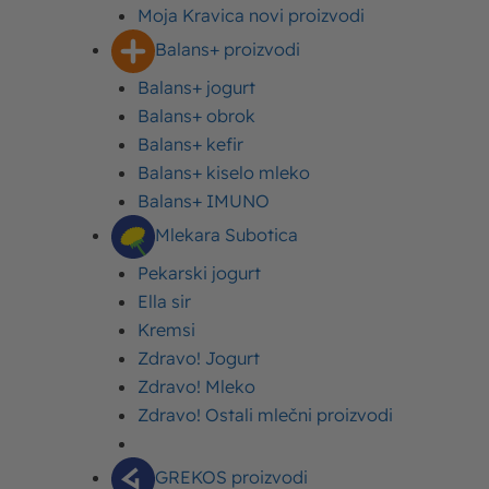
Moja Kravica novi proizvodi
Balans+ proizvodi
Balans+ jogurt
Balans+ obrok
Balans+ kefir
Balans+ kiselo mleko
Balans+ IMUNO
Sadržaj
Mlekara Subotica
Šta je holesterol?
Kako treba da izgleda ishrana kod povišenog
Pekarski jogurt
holesterola?
Ella sir
Koje su normalne vrednosti holesterola?
Kremsi
Faktori rizika za visok holesterol
Zdravo! Jogurt
Zdravo! Mleko
Zdravo! Ostali mlečni proizvodi
Veliki procenat odraslih ljudi u Srbiji ima povišen nivo
holesterola, što predstavlja
značajan zdravstveni
GREKOS proizvodi
problem
. Takođe, procenjuje se da oko 35.000 osoba