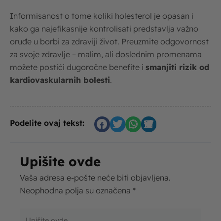
Informisanost o tome koliki holesterol je opasan i
kako ga najefikasnije kontrolisati predstavlja važno
oruđe u borbi za zdraviji život. Preuzmite odgovornost
za svoje zdravlje – malim, ali doslednim promenama
možete postići dugoročne benefite i
smanjiti rizik od
kardiovaskularnih bolesti
.
Podelite ovaj tekst:
Upišite ovde
Vaša adresa e-pošte neće biti objavljena.
Neophodna polja su označena
*
Upišite