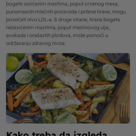
bogate zasićenim mastima, poput crvenog mesa,
punomasnih mlečnih proizvoda i pržene hrane, mogu
povećati nivo LDL-a. S druge strane, hrana bogata
nezasićenim mastima, poput maslinovog ulja,
avokada i orašastih plodova, može pomoći u
održavanju zdravog nivoa.
Kako treba da izgleda