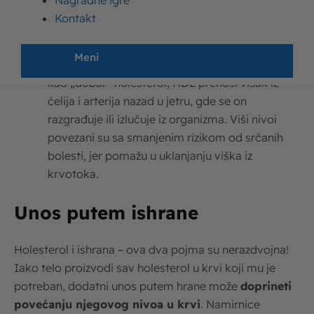
Nagradne igre
nakupljanja na zidovima arterija, formirajući
Kontakt
plak koji sužava arterije i povećava rizik od
kardiovaskularnih bolesti.
Meni
Lipoproteini visoke gustine (HDL)
: Poznat
kao „dobar“ holesterol, HDL prenosi višak iz
ćelija i arterija nazad u jetru, gde se on
razgrađuje ili izlučuje iz organizma. Viši nivoi
povezani su sa smanjenim rizikom od srčanih
bolesti, jer pomažu u uklanjanju viška iz
krvotoka.
Unos putem ishrane
Holesterol i ishrana – ova dva pojma su nerazdvojna!
Iako telo proizvodi sav holesterol u krvi koji mu je
potreban, dodatni unos putem hrane može
doprineti
povećanju njegovog nivoa u krvi
. Namirnice