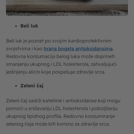
Beli luk
Beli luk je poznat po svojim kardioprotektivnim
svojstvima i kao
hrana bogata antioksidansima
.
Redovna konzumacija belog luka može doprineti
smanjenju ukupnog i LDL holesterola, zahvaljujući
jedinjenju alicin koje pospešuje zdravlje srca.
Zeleni čaj
Zeleni čaj sadrži katehine i antioksidanse koji mogu
pomoći u snižavanju LDL holesterola i poboljšanju
ukupnog lipidnog profila. Redovno konzumiranje
zelenog čaja može biti korisno za zdravlje srca.