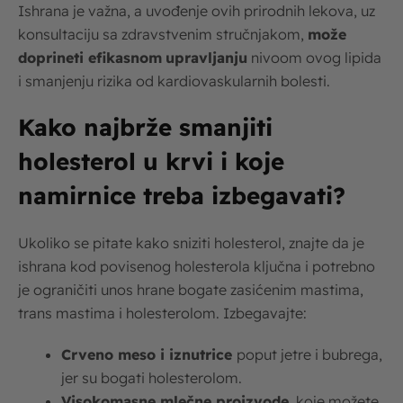
Ishrana je važna, a uvođenje ovih prirodnih lekova, uz
konsultaciju sa zdravstvenim stručnjakom,
može
doprineti efikasnom
upravljanju
nivoom ovog lipida
i smanjenju rizika od kardiovaskularnih bolesti.
Kako najbrže smanjiti
holesterol u krvi i koje
namirnice treba izbegavati?
Ukoliko se pitate kako sniziti holesterol, znajte da je
ishrana kod povisenog holesterola ključna i potrebno
je ograničiti unos hrane bogate zasićenim mastima,
trans mastima i holesterolom. Izbegavajte:
Crveno meso i iznutrice
poput jetre i bubrega,
jer su bogati holesterolom.
Visokomasne mlečne proizvode
, koje možete