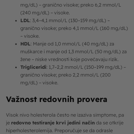
mg/dL) – granično visoke; preko 6,2 mmol/L
(240 mg/dL) – visoke.
LDL
: 3,4–4,1 mmol/L (130–159 mg/dL) –
granično visoke; preko 4,1 mmol/L (160 mg/dL)
– visoke.
HDL
: Manje od 1,0 mmol/L (40 mg/dL) za
muškarce i manje od 1,3 mmol/L (50 mg/dL) za
žene – niske vrednosti koje povećavaju rizik.
Trigliceridi
: 1,7–2,2 mmol/L (150–199 mg/dL) –
granično visoke; preko 2,2 mmol/L (200
mg/dL) – visoke.
Važnost redovnih provera
Visok nivo holesterola često ne izaziva simptome, pa
je
redovno testiranje krvi jedini način
da se otkrije
hiperholesterolemija. Preporučuje se da odrasle