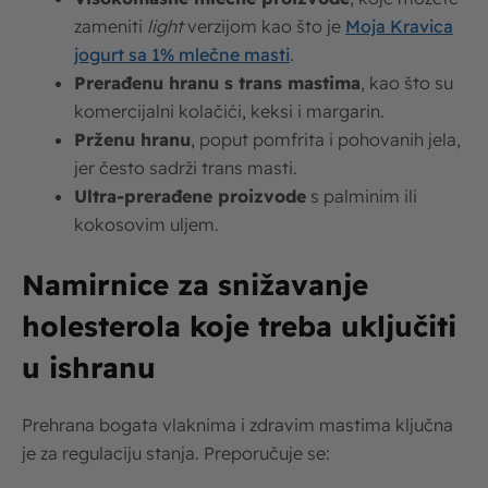
zameniti
light
verzijom kao što je
Moja Kravica
jogurt sa 1% mlečne masti
.
Prerađenu hranu s trans mastima
, kao što su
komercijalni kolačići, keksi i margarin.
Prženu hranu
, poput pomfrita i pohovanih jela,
jer često sadrži trans masti.
Ultra-prerađene proizvode
s palminim ili
kokosovim uljem.
Namirnice za snižavanje
holesterola koje treba uključiti
u ishranu
Prehrana bogata vlaknima i zdravim mastima ključna
je za regulaciju stanja. Preporučuje se: