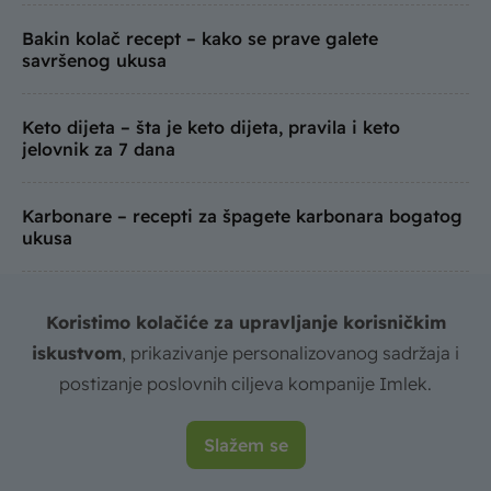
Bakin kolač recept – kako se prave galete
savršenog ukusa
Keto dijeta – šta je keto dijeta, pravila i keto
jelovnik za 7 dana
Karbonare – recepti za špagete karbonara bogatog
ukusa
Pileća salata – recepti za salate sa piletinom sjajnog
Koristimo kolačiće za upravljanje korisničkim
ukusa
iskustvom
, prikazivanje personalizovanog sadržaja i
postizanje poslovnih ciljeva kompanije Imlek.
Slažem se