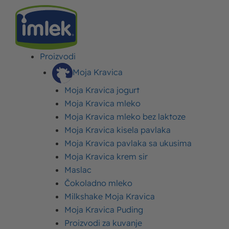
Proizvodi
IMLEK
>
BLOG
>
HOLESTEROL – ŠTA JE I KAKO NAJBRŽE SMANJITI
HOLESTEROL?
Moja Kravica
Moja Kravica jogurt
Holesterol – šta je i kako
Moja Kravica mleko
Moja Kravica mleko bez laktoze
najbrže smanjiti
Moja Kravica kisela pavlaka
holesterol?
Moja Kravica pavlaka sa ukusima
Moja Kravica krem sir
Maslac
Objavljeno:
24. januar 2025.
Ažurirano: 30. maj 2025.
Autor:
Imlek
Čokoladno mleko
Milkshake Moja Kravica
Moja Kravica Puding
Proizvodi za kuvanje