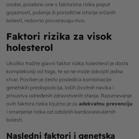
osobe, posebno one s faktorima rizika poput
gojaznosti, pušenja ili porodične istorije srčanih
bolesti, redovno proveravaju nivo.
Faktori rizika za visok
holesterol
Ukoliko tražite glavni faktor rizika holesterol je dosta
kompleksniji od toga, te se ne može izdvojiti jedna
stvar. Povišen je često posledica kombinacije
genetskih predispozicija, loših životnih navika i
prisustva određenih zdravstvenih stanja. Razumevanje
ovih faktora rizika ključno je za
adekvatnu prevenciju
i smanjenje rizika od ozbiljnih kardiovaskularnih
bolesti.
Nasledni faktori i genetska