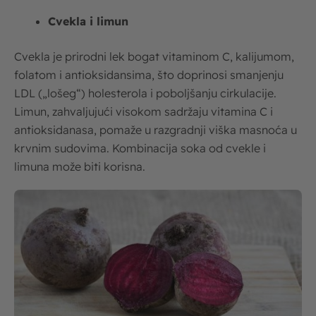
Cvekla i limun
Cvekla je prirodni lek bogat vitaminom C, kalijumom,
folatom i antioksidansima, što doprinosi smanjenju
LDL („lošeg“) holesterola i poboljšanju cirkulacije.
Limun, zahvaljujući visokom sadržaju vitamina C i
antioksidanasa, pomaže u razgradnji viška masnoća u
krvnim sudovima. Kombinacija soka od cvekle i
limuna može biti korisna.