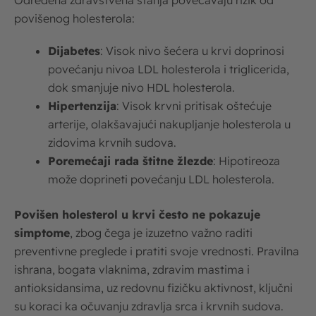
Određena zdravstvena stanja povećavaju rizik od
povišenog holesterola:
Dijabetes
: Visok nivo šećera u krvi doprinosi
povećanju nivoa LDL holesterola i triglicerida,
dok smanjuje nivo HDL holesterola.
Hipertenzija
: Visok krvni pritisak oštećuje
arterije, olakšavajući nakupljanje holesterola u
zidovima krvnih sudova.
Poremećaji rada štitne žlezde
: Hipotireoza
može doprineti povećanju LDL holesterola.
Povišen holesterol u krvi često ne pokazuje
simptome
, zbog čega je izuzetno važno raditi
preventivne preglede i pratiti svoje vrednosti. Pravilna
ishrana, bogata vlaknima, zdravim mastima i
antioksidansima, uz redovnu fizičku aktivnost, ključni
su koraci ka očuvanju zdravlja srca i krvnih sudova.