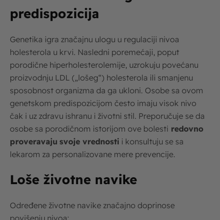
predispozicija
Genetika igra značajnu ulogu u regulaciji nivoa
holesterola u krvi. Nasledni poremećaji, poput
porodične hiperholesterolemije, uzrokuju povećanu
proizvodnju LDL („lošeg“) holesterola ili smanjenu
sposobnost organizma da ga ukloni. Osobe sa ovom
genetskom predispozicijom često imaju visok nivo
čak i uz zdravu ishranu i životni stil. Preporučuje se da
osobe sa porodičnom istorijom ove bolesti
redovno
proveravaju
svoje vrednosti
i konsultuju se sa
lekarom za personalizovane mere prevencije.
Loše životne navike
Određene životne navike značajno doprinose
povišenju nivoa: