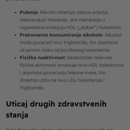
Pušenje
: Nikotin oštećuje zidove arterija,
olakšavajući taloženje, dok hemikalije u
cigaretama smanjuju HDL („dobar“) holesterol.
Prekomerno konzumiranje alkohola
: Alkohol
može povećati nivo triglicerida, što doprinosi
ukupnom riziku od povišenog holesterola.
Fizička neaktivnost
: Nedostatak redovne
fizičke aktivnosti smanjuje nivo HDL holesterola
i doprinosi povećanju telesne mase, što
direktno utiče na nivo LDL holesterola i
triglicerida.
Uticaj drugih zdravstvenih
stanja