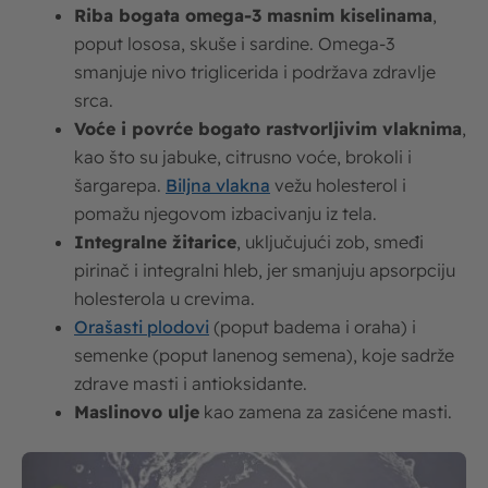
Riba bogata omega-3 masnim kiselinama
,
poput lososa, skuše i sardine. Omega-3
smanjuje nivo triglicerida i podržava zdravlje
srca.
Voće i povrće bogato rastvorljivim vlaknima
,
kao što su jabuke, citrusno voće, brokoli i
šargarepa.
Biljna vlakna
vežu holesterol i
pomažu njegovom izbacivanju iz tela.
Integralne žitarice
, uključujući zob, smeđi
pirinač i integralni hleb, jer smanjuju apsorpciju
holesterola u crevima.
Orašasti plodovi
(poput badema i oraha) i
semenke (poput lanenog semena), koje sadrže
zdrave masti i antioksidante.
Maslinovo ulje
kao zamena za zasićene masti.