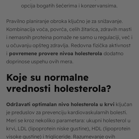
opcija bogatih šećerima i konzervansima.
Pravilno planiranje obroka ključno je za snižavanje.
Kombinacija voća, povrća, celih žitarica, zdravih masti
i nemasnih proteina pomaže ne samo u regulaciji, već i
u očuvanju opšteg zdravlja. Redovna fizička aktivnost
i
povremene provere nivoa holesterola
dodatno
doprinose uspehu ovih mera.
Koje su normalne
vrednosti holesterola?
Održavati optimalan nivo holesterola u krvi
ključan
je preduslov za prevenciju kardiovaskularnih bolesti.
Meri se kroz nekoliko parametara: ukupni holesterol u
krvi, LDL (lipoprotein niske gustine), HDL (lipoprotein
visoke gustine) i trigliceride. Razumevanje ovih