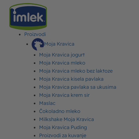
Od:
admin
/
19. januar 2024.
Proizvodi
*vrednosti iz tabele odnose se na 100g proizvoda
Moja Kravica
Mlečna mast
0.05g
Moja Kravica jogurt
Proteini
10g (na 100g)
Moja Kravica mleko
Moja Kravica mleko bez laktoze
Ugljeni hidrati
3,5g
Moja Kravica kisela pavlaka
Energetska vrednost
231 kj / 54 kcal
Moja Kravica pavlaka sa ukusima
Moja Kravica krem sir
←
Prethodni Proizvod
Sledeći Proizvod
→
Maslac
Čokoladno mleko
Milkshake Moja Kravica
Moja Kravica Puding
Prijavite se za Imlek
Proizvodi za kuvanje